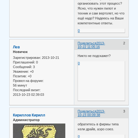
организовать этот процесс?
Ясно, что нужен пилот и
техник и сам вертолет, но что
ещё надо? Надеюсь на Ваши
компетентные ответы.
0
Поделиться
2013-
2
Лев
10-22 11:05:16
Новичок
Никто не подскажет?
Зарегистрирован
: 2013-10-21
Приглашений:
0
0
Сообщений:
3
Уважение:
+0
Позитив:
+0
Провел на форуме:
56 минут
Последний визит:
2013-10-23 02:39:03
Поделиться
2013-
3
Кириллов Кирилл
10-23 00:09:38
Администратор
обратитесь в фирмы типа
хели драйв, аэро союз.
0