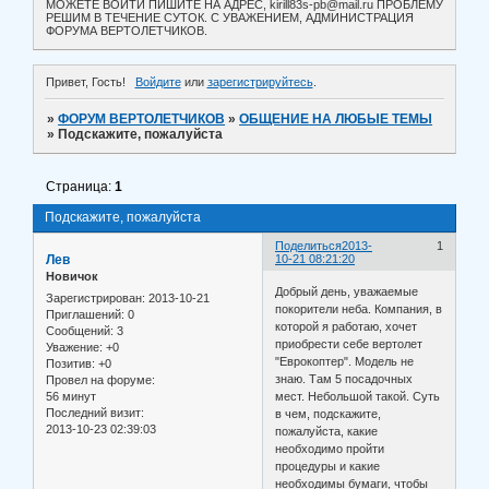
МОЖЕТЕ ВОЙТИ ПИШИТЕ НА АДРЕС, kirill83s-pb@mail.ru ПРОБЛЕМУ
РЕШИМ В ТЕЧЕНИЕ СУТОК. С УВАЖЕНИЕМ, АДМИНИСТРАЦИЯ
ФОРУМА ВЕРТОЛЕТЧИКОВ.
Привет, Гость!
Войдите
или
зарегистрируйтесь
.
»
ФОРУМ ВЕРТОЛЕТЧИКОВ
»
ОБЩЕНИЕ НА ЛЮБЫЕ ТЕМЫ
»
Подскажите, пожалуйста
Страница:
1
Подскажите, пожалуйста
Поделиться
2013-
1
Лев
10-21 08:21:20
Новичок
Добрый день, уважаемые
Зарегистрирован
: 2013-10-21
покорители неба. Компания, в
Приглашений:
0
которой я работаю, хочет
Сообщений:
3
приобрести себе вертолет
Уважение:
+0
"Еврокоптер". Модель не
Позитив:
+0
знаю. Там 5 посадочных
Провел на форуме:
56 минут
мест. Небольшой такой. Суть
Последний визит:
в чем, подскажите,
2013-10-23 02:39:03
пожалуйста, какие
необходимо пройти
процедуры и какие
необходимы бумаги, чтобы