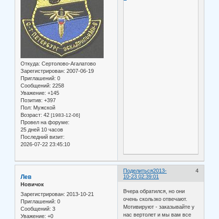
Откуда:
Сертолово-Агалатово
Зарегистрирован
: 2007-06-19
Приглашений:
0
Сообщений:
2258
Уважение:
+145
Позитив:
+397
Пол:
Мужской
Возраст:
42
[1983-12-06]
Провел на форуме:
25 дней 10 часов
Последний визит:
2026-07-22 23:45:10
Поделиться
2013-
4
Лев
10-23 02:39:01
Новичок
Вчера обратился, но они
Зарегистрирован
: 2013-10-21
очень скользко отвечают.
Приглашений:
0
Мотивируют - заказывайте у
Сообщений:
3
нас вертолет и мы вам все
Уважение:
+0