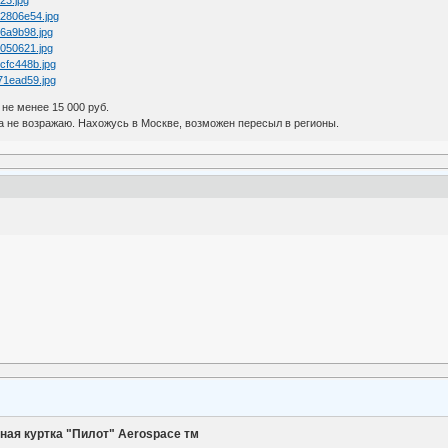
122806e54.jpg
c6a9b98.jpg
9050621.jpg
2cfc448b.jpg
f71ead59.jpg
не менее 15 000 руб.
га не возражаю. Нахожусь в Москве, возможен пересыл в регионы.
ная куртка "Пилот" Aerospace тм