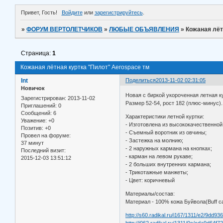
Привет, Гость!
Войдите
или
зарегистрируйтесь
.
»
ФОРУМ ВЕРТОЛЕТЧИКОВ
»
ЛЮБЫЕ ОБЪЯВЛЕНИЯ
»
Кожаная лёт
Страница:
1
Кожаная лётная куртка "Пилот" Aerospace тм
Int
Поделиться
2013-11-02 02:31:05
Новичок
Новая с биркой укороченная летная к
Зарегистрирован
: 2013-11-02
Размер 52-54, рост 182 (плюс-минус).
Приглашений:
0
Сообщений:
6
Характеристики летной куртки:
Уважение:
+0
- Изготовлена из высококачественной
Позитив:
+0
- Съемный воротник из овчины;
Провел на форуме:
- Застежка на молнию;
37 минут
- 2 наружных кармана на кнопках;
Последний визит:
- карман на левом рукаве;
2015-12-03 13:51:12
- 2 больших внутренних кармана;
- Трикотажные манжеты;
- Цвет: коричневый
Материалы/состав:
Материал - 100% кожа Буйвола(Buff ca
http://s60.radikal.ru/i167/1311/e2/9dd93
http://i062.radikal.ru/1311/0c/cda9d64f7