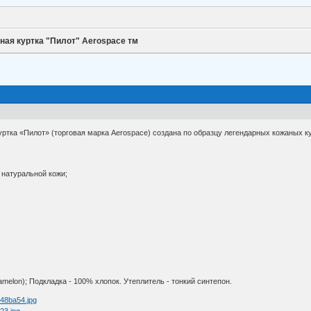
ная куртка "Пилот" Aerospace тм
уртка «Пилот» (торговая марка Aerospace) создана по образцу легендарных кожаных ку
 натуральной кожи;
melon); Подкладка - 100% хлопок. Утеплитель - тонкий синтепон.
648ba54.jpg
223.jpg