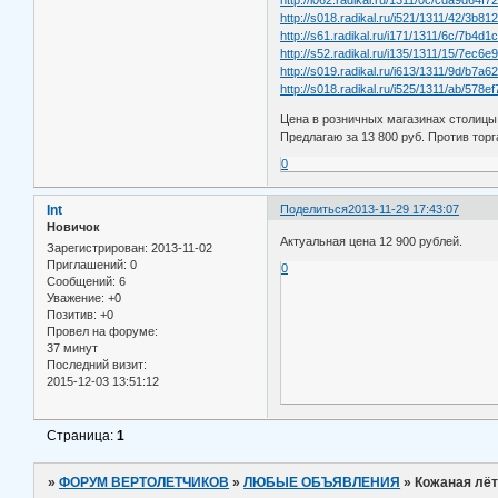
http://s018.radikal.ru/i521/1311/42/3b8
http://s61.radikal.ru/i171/1311/6c/7b4d1
http://s52.radikal.ru/i135/1311/15/7ec6e
http://s019.radikal.ru/i613/1311/9d/b7a6
http://s018.radikal.ru/i525/1311/ab/578e
Цена в розничных магазинах столицы 
Предлагаю за 13 800 руб. Против тор
0
Int
Поделиться
2013-11-29 17:43:07
Новичок
Актуальная цена 12 900 рублей.
Зарегистрирован
: 2013-11-02
Приглашений:
0
0
Сообщений:
6
Уважение:
+0
Позитив:
+0
Провел на форуме:
37 минут
Последний визит:
2015-12-03 13:51:12
Страница:
1
»
ФОРУМ ВЕРТОЛЕТЧИКОВ
»
ЛЮБЫЕ ОБЪЯВЛЕНИЯ
»
Кожаная лёт