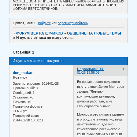
МОЖЕТЕ ВОЙТИ ПИШИТЕ НА АДРЕС, kirill83s-pb@mail.ru ПРОБЛЕМУ
РЕШИМ В ТЕЧЕНИЕ СУТОК. С УВАЖЕНИЕМ, АДМИНИСТРАЦИЯ
ФОРУМА ВЕРТОЛЕТЧИКОВ.
Привет, Гость!
Войдите
или
зарегистрируйтесь
.
»
ФОРУМ ВЕРТОЛЕТЧИКОВ
»
ОБЩЕНИЕ НА ЛЮБЫЕ ТЕМЫ
»
И пусть летчики не жалуются...
Страница:
1
И пусть летчики не жалуются...
Поделиться
2014-
1
den_makar
01-28 13:58:09
Новичок
Во время своего недавнего
Зарегистрирован
: 2014-01-28
выступления Денис Мантуров
Приглашений:
0
заявил: "Летчики,
Сообщений:
1
критикующие авиапром,
Уважение:
+0
должны работать, а не
Позитив:
+0
спонсировать рынки".
Провел на форуме:
11 минут
Можно ли это считать камнем
Последний визит:
в огород Летвинова, но, ведь,
2014-01-28 13:58:11
действительно, где оно
качественное российское с
крыльями? Каким бы не был