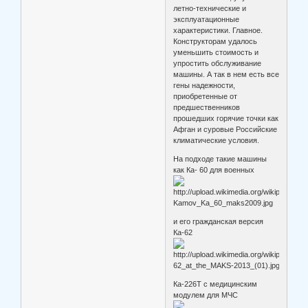
летно-технические и
эксплуатационные
характеристики. Главное.
Конструкторам удалось
уменьшить стоимость и
упростить обслуживание
машины. А так в нем есть все
гены надежности,
приобретенные от
предшественников
прошедших горячие точки как
Афган и суровые Российские
климатические условия.
На подходе такие машины
как Ка- 60 для военных
и его гражданская версия
Ка-62
Ка-226Т c медицинским
модулем для МЧС