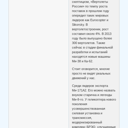
скептицизм, «Вертолеты
России» по темпу роста
поставок в прошлом году
опередил таких мировых
лидеров как Eurocopter и
Sikorsky. В
вертолетостроении, рост
составил около 4%. В 2013
году было выпущено более
300 вертолетов. Также
сейчас в стадии финальной
разработки и испытаний
находятся новые машины
Ми-38 и Ка-62.
Стоит оговорится, многие
просто не видят реальных
движений у нас.
Среди лидеров экспорта
Ми-171А2. Его можно назвать
внуком старичка и легенды
Ми-8-го. У геликоптера нового
поколения
усовершенствованная
силовая установка и
трансмиссия,
модернизированный
комплекс БРЭО, улучшенные