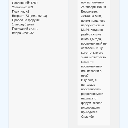
при исполнении
Сообщений:
1280
24 января 1989 в
Уважение:
+89
Бердичеве.
Позитив:
+2
Возраст:
73
Летал на Ми8,
[1953-02-24]
Провел на форуме:
потом пришлось
1 месяц 6 дней
переучиться на
Последний визит:
Ми24. Когда он
Вчера 23:06:32
разбился мне
было 1,5 года,
воспоминаний не
осталось. Ищу
кого-то, кто его
знал, может есть
какие-то
воспоминания
или истории о
нем?
В целом, я
пыталась
восстановить
родословную и
нашла этот
форум. Любая
информация
пригодится.
Спасибо