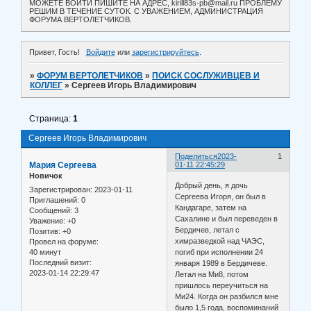
МОЖЕТЕ ВОЙТИ ПИШИТЕ НА АДРЕС, kirill83s-pb@mail.ru ПРОБЛЕМУ
РЕШИМ В ТЕЧЕНИЕ СУТОК. С УВАЖЕНИЕМ, АДМИНИСТРАЦИЯ
ФОРУМА ВЕРТОЛЕТЧИКОВ.
Привет, Гость!
Войдите
или
зарегистрируйтесь
.
»
ФОРУМ ВЕРТОЛЕТЧИКОВ
»
ПОИСК СОСЛУЖИВЦЕВ И
КОЛЛЕГ
»
Сергеев Игорь Владимирович
Страница:
1
Сергеев Игорь Владимирович
Поделиться
2023-
1
Мария Сергеева
01-11 22:45:29
Новичок
Добрый день, я дочь
Зарегистрирован
: 2023-01-11
Сергеева Игоря, он был в
Приглашений:
0
Кандагаре, затем на
Сообщений:
3
Сахалине и был переведен в
Уважение:
+0
Бердичев, летал с
Позитив:
+0
химразведкой над ЧАЭС,
Провел на форуме:
40 минут
погиб при исполнении 24
Последний визит:
января 1989 в Бердичеве.
2023-01-14 22:29:47
Летал на Ми8, потом
пришлось переучиться на
Ми24. Когда он разбился мне
было 1,5 года, воспоминаний