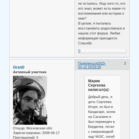
не осталось. Ищу кого-то, кто
его знал, может есть какие-то
воспоминания или истории о
нем?
В целом, я пыталась
восстановить родословную и
нашла этот форум. Любая
информация пригодится.
Спасибо
0
Поделиться
2023-
2
GranD
01-12 10:53:18
Активный участник
Мария
Сергеева
написал(а):
Добрый день, я
дочь Сергеева
Игоря, он был в
Кандагаре, затем
на Сахалине и
был переведен в
Бердичев, летал
Откуда:
Московская обл.
с химразведкой
Зарегистрирован
: 2008-06-17
над ЧАЭС, погиб
Приглашений:
0