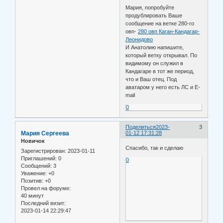
Мария, попробуйте
продублировать Ваше
сообщение на ветке 280-го
овп-
280 овп Каган-Кандагар-
Леонидово
И Анатолию напишите,
который ветку открывал. По
видимому он служил в
Кандагаре в тот же период,
что и Ваш отец. Под
аватаром у него есть ЛС и E-
mail
0
Поделиться
2023-
3
Мария Сергеева
01-12 17:31:28
Новичок
Спасибо, так и сделаю
Зарегистрирован
: 2023-01-11
Приглашений:
0
0
Сообщений:
3
Уважение:
+0
Позитив:
+0
Провел на форуме:
40 минут
Последний визит:
2023-01-14 22:29:47