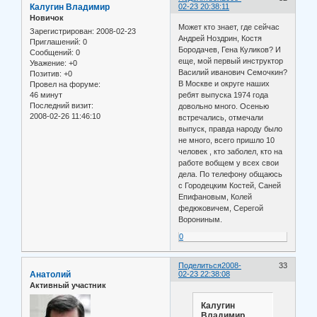
Калугин Владимир
02-23 20:38:11
Новичок
Может кто знает, где сейчас
Зарегистрирован
: 2008-02-23
Андрей Ноздрин, Костя
Приглашений:
0
Бородачев, Гена Куликов? И
Сообщений:
0
еще, мой первый инструктор
Уважение:
+0
Василий иванович Семочкин?
Позитив:
+0
В Москве и округе наших
Провел на форуме:
46 минут
ребят выпуска 1974 года
Последний визит:
довольно много. Осенью
2008-02-26 11:46:10
встречались, отмечали
выпуск, правда народу было
не много, всего пришло 10
человек , кто заболел, кто на
работе вобщем у всех свои
дела. По телефону общаюсь
с Городецким Костей, Саней
Епифановым, Колей
федюковичем, Серегой
Ворониным.
0
Поделиться
2008-
33
Анатолий
02-23 22:38:08
Активный участник
Калугин
Владимир