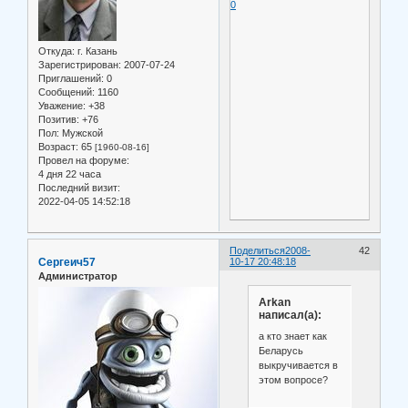
0
Откуда:
г. Казань
Зарегистрирован
: 2007-07-24
Приглашений:
0
Сообщений:
1160
Уважение:
+38
Позитив:
+76
Пол:
Мужской
Возраст:
65
[1960-08-16]
Провел на форуме:
4 дня 22 часа
Последний визит:
2022-04-05 14:52:18
Поделиться
2008-
42
Сергеич57
10-17 20:48:18
Администратор
Arkan
написал(а):
а кто знает как
Беларусь
выкручивается в
этом вопросе?