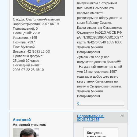
выпускникам с открытым
письмом! Помогите кто
сколько сможет!!!
реквизиры по сбору денег на
Откуда:
Сертолово-Агалатово
комп Зайцеву Славке:
Зарегистрирован
: 2007-06-19
Карта открыта в Сызранском
Приглашений:
0
Отделении №0113 АК СБ РФ
Сообщений:
2258
р/с №30232810954050100277
Уважение:
+145
Позитив:
+397
карта №4276 8540 1055 6388
Пол:
Мужской
Худяков Михаил
Возраст:
42
[1983-12-06]
Владимирович
Провел на форуме:
Думаю что все у нас
25 дней 10 часов
получится дело то благое!!!!
Последний визит:
На данный момент со мной
2026-07-22 23:45:10
уже 13 выпускников 1997
года дали добро ,это все с
кем у меня была связь по
инету и Сызранские пилоты.
Худяков Михаил
Владимирович
0
Поделиться
2008-
36
Анатолий
02-28 23:34:55
Активный участник
Калугин