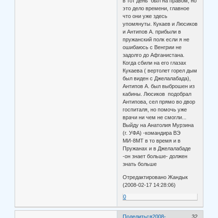
в тот день был на правом, но
это дело времени, главное
что они уже здесь
упомянуты. Кукаев и Люсиков
и Антипов А. прибыли в
пружанский полк если я не
ошибаюсь с Венгрии не
задолго до Афганистана.
Когда сбили на его глазах
Кукаева ( вертолет горел дым
был виден с Джелалабада),
Антипов А. был выброшен из
кабины. Люсиков подобрал
Антипова, сел прямо во двор
госпиталя, но помочь уже
врачи ни чем не смогли...
Выйду на Анатолия Мурзина
(г. УФА) -командира ВЭ
МИ-8МТ в то время и в
Пружанах и в Джелалабаде
-он знает больше- должен
знать больше
Отредактировано Жандык
(2008-02-17 14:28:06)
0
Поделиться
2008-
32