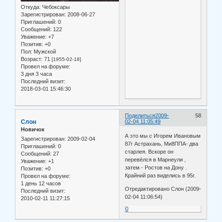
Откуда:
Чебоксары
Зарегистрирован
: 2008-06-27
Приглашений:
0
Сообщений:
122
Уважение:
+7
Позитив:
+0
Пол:
Мужской
Возраст:
71
[1955-02-18]
Провел на форуме:
3 дня 3 часа
Последний визит:
2018-03-01 15:46:30
Поделиться
2009-
58
Слон
02-04 11:05:49
Новичок
А это мы с Игорем Ивановым
Зарегистрирован
: 2009-02-04
87г Астрахань, Ми8ППА- два
Приглашений:
0
старлея. Вскоре он
Сообщений:
27
перевёлся в Марнеули ,
Уважение:
+1
затем - Ростов на Дону .
Позитив:
+0
Крайний раз виделись в 95г.
Провел на форуме:
1 день 12 часов
Отредактировано Слон (2009-
Последний визит:
02-04 11:06:54)
2010-02-11 11:27:15
0