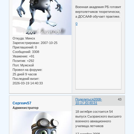
Военная академия РБ готовит
вертолетчиков теоретически,
а ДОСААФ обучает практике.
0
Откуда:
Минск
Зарегистрирован
: 2007-10-25
Приглашений:
0
Сообщений:
3308
Уважение:
+91
Позитив:
+292
Пол:
Мужской
Провел на форуме:
25 дней 9 часов
Последний визит:
2026-03-19 14:40:33
Поделиться
2008-
43
Сергеич57
10-17 20:49:51
Администратор
18 октября состоится 54
выпуск Сызранского высшего
военного авиационного
училища летчиков