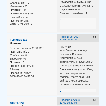
Эдуардовича, выпускника
Сообщений:
117
Сызраньского ВВАУЛ, 82-го
Уважение:
+26
года! Очень ищет!
Позитив:
+29
Помогите пожайлуста!
Провел на форуме:
5 дней 0 часов
0
Последний визит:
2016-07-21 23:35:21
Поделиться
2008-
53
Туманов Д.В.
12-08 20:44:30
Новичок
Анатолию:
Зарегистрирован
: 2008-12-08
если Вы имеете ввиду
Приглашений:
0
Люсикова Василия
Сообщений:
0
Дмитриевича, то он,
Уважение:
+0
действительно, служил в 94-
Позитив:
+0
м полку, службу закончил на
Провел на форуме:
13 минут
Сахалине в году эдак 95-м,
Последний визит:
уехал в Подмосковье,
2008-12-08 20:52:34
телефон где-то был, но я
сейчас в командировке,
оставил эти записи дома...
0
Поделиться
2008-
54
Анатолий
12-09 15:42:05