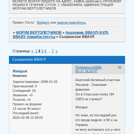
МОЖЕТЕ ВОЙТИ ПИШИТЕ НА АДРЕС, kirill83s-pb@mail.ru ПРОБЛЕМУ
РЕШИМ В ТЕЧЕНИЕ СУТОК. С УВАЖЕНИЕМ, АДМИНИСТРАЦИЯ
ФОРУМА ВЕРТОЛЕТЧИКОВ.
Привет, Гость!
Войдите
или
зарегистрируйтесь
.
»
ФОРУМ ВЕРТОЛЕТЧИКОВ
»
Академии, ВВАУЛ (АУЛ),
ВВАИУ, АвиаИнституты
»
Сызранское ВВАУЛ
Страница:
«
1
2
3
4
…
7
»
Сызранское ВВАУЛ
Поделиться
2008-
31
Жандык
02-17 14:15:47
Новичок
Анатолий Активный участник
Зарегистрирован
: 2008-01-03
Люсиков - Знакомая
Приглашений:
0
фамилия.
Сообщений:
20
Он в Спасском полку (94
Уважение:
+0
ОВП) не служил?
Позитив:
+0
Провел на форуме:
Жандык
13 часов 36 минут
Последний визит:
Не знаю, но последний раз
2026-02-08 12:28:03
его вроде видели в 90-х на
Украине
не могу вспомнить кто у него