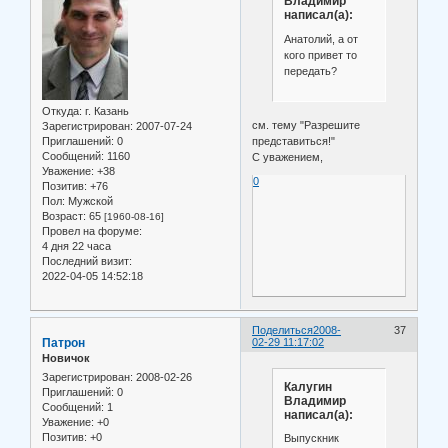
Владимир
написал(а):
Анатолий, а от
кого привет то
передать?
Откуда:
г. Казань
см. тему "Разрешите
Зарегистрирован
: 2007-07-24
Приглашений:
0
представиться!"
Сообщений:
1160
С уважением,
Уважение:
+38
0
Позитив:
+76
Пол:
Мужской
Возраст:
65
[1960-08-16]
Провел на форуме:
4 дня 22 часа
Последний визит:
2022-04-05 14:52:18
Поделиться
2008-
37
Патрон
02-29 11:17:02
Новичок
Зарегистрирован
: 2008-02-26
Калугин
Приглашений:
0
Владимир
Сообщений:
1
написал(а):
Уважение:
+0
Позитив:
+0
Выпускник