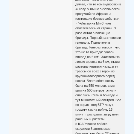
думал, что те командировки в
Анголу были не экзотической
прогулкой по Африке, а
настоящие боевые действия.
> "+Летаю на Ми-8, уже
облетел весь юг страны. 3
раза летал в воюющие
бригады. Первый раз повезли
генерала. Прилетели в
бригаду. Генерал говорит, что
это не та бригада: "Давай
вперед на 6 км". Залетели за
линию фронта на 6 км, стали
разворачиваться назад и тут
трассы со всех сторон из
крупнокалиберного перед
носом. Благо облачность
была на 550 метров, а мы
шли на 500 метров, этим и
спаслись. Сели в бригаду и
тут миномётный обстрел. Все
по норам, под БТР лезут,
грохоту как на войне. 15
минут просидели, загрузили
раненых и улетели.
> ЮАРовские войска
окружили 3 ангольские
бригады, там было 27 наших,