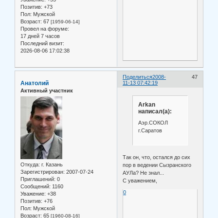
Позитив:
+73
Пол:
Мужской
Возраст:
67
[1959-06-14]
Провел на форуме:
17 дней 7 часов
Последний визит:
2026-08-06 17:02:38
Поделиться
2008-
47
Анатолий
11-13 07:42:19
Активный участник
Arkan
написал(а):
Аэр.СОКОЛ
г.Саратов
Так он, что, остался до сих
Откуда:
г. Казань
пор в ведении Сызранского
Зарегистрирован
: 2007-07-24
АУЛа? Не знал...
Приглашений:
0
С уважением,
Сообщений:
1160
0
Уважение:
+38
Позитив:
+76
Пол:
Мужской
Возраст:
65
[1960-08-16]