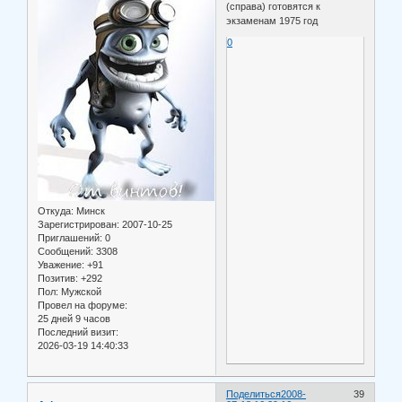
(справа) готовятся к
экзаменам 1975 год
0
Откуда:
Минск
Зарегистрирован
: 2007-10-25
Приглашений:
0
Сообщений:
3308
Уважение:
+91
Позитив:
+292
Пол:
Мужской
Провел на форуме:
25 дней 9 часов
Последний визит:
2026-03-19 14:40:33
Поделиться
2008-
39