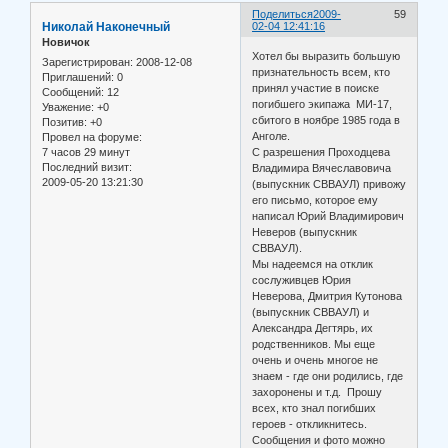
Поделиться
2009-
59
Николай Наконечный
02-04 12:41:16
Новичок
Хотел бы выразить большую
Зарегистрирован
: 2008-12-08
признательность всем, кто
Приглашений:
0
принял участие в поиске
Сообщений:
12
погибшего экипажа МИ-17,
Уважение:
+0
сбитого в ноябре 1985 года в
Позитив:
+0
Анголе.
Провел на форуме:
7 часов 29 минут
С разрешения Проходцева
Последний визит:
Владимира Вячеславовича
2009-05-20 13:21:30
(выпускник СВВАУЛ) привожу
его письмо, которое ему
написал Юрий Владимирович
Неверов (выпускник
СВВАУЛ).
Мы надеемся на отклик
сослуживцев Юрия
Неверова, Дмитрия Кутонова
(выпускник СВВАУЛ) и
Александра Дегтярь, их
родственников. Мы еще
очень и очень многое не
знаем - где они родились, где
захоронены и т.д. Прошу
всех, кто знал погибших
героев - откликнитесь.
Сообщения и фото можно