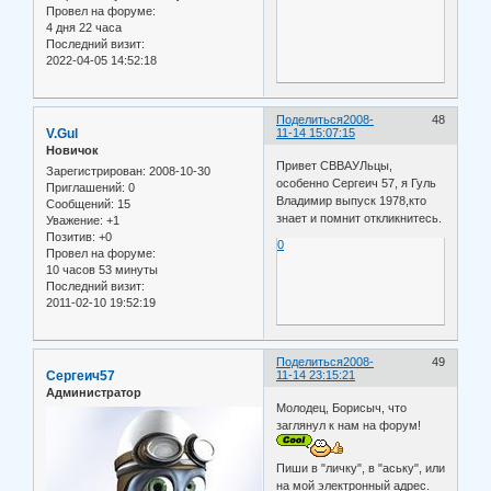
Провел на форуме:
4 дня 22 часа
Последний визит:
2022-04-05 14:52:18
Поделиться
2008-
48
V.Gul
11-14 15:07:15
Новичок
Привет СВВАУЛьцы,
Зарегистрирован
: 2008-10-30
особенно Сергеич 57, я Гуль
Приглашений:
0
Владимир выпуск 1978,кто
Сообщений:
15
знает и помнит откликнитесь.
Уважение:
+1
Позитив:
+0
0
Провел на форуме:
10 часов 53 минуты
Последний визит:
2011-02-10 19:52:19
Поделиться
2008-
49
Сергеич57
11-14 23:15:21
Администратор
Молодец, Борисыч, что
заглянул к нам на форум!
Пиши в "личку", в "аську", или
на мой электронный адрес.