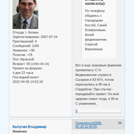
написал(а):
По телефону
общаюсь с
Городецким
Костей, Саней
Епифановым,
Откуда:
г. Казань
Колей
Зарегистрирован
: 2007-07-24
федюковичем,
Приглашений:
0
Серегой
Сообщений:
1160
Ворониным.
Уважение:
+38
Позитив:
+76
Пол:
Мужской
Возраст:
65
[1960-08-16]
Вот и еще знакомые фамилии
Провел на форуме:
проявились! С Н.
4 дня 22 часа
Федюковичем служил в
Последний визит:
Сызрани в 83-87гг, потом
2022-04-05 14:52:18
пересеклись в 95-ом в
Сердобске. При случае -
передавайте привет. Он мне
здорово помог тогда, в 95-м.
С уважением,
0
Поделиться
2008-
34
Калугин Владимир
02-26 11:45:55
Новичок