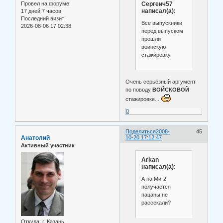
Провел на форуме:
Сергеич57
написал(а):
17 дней 7 часов
Последний визит:
Все выпускники
2026-08-06 17:02:38
перед выпуском
прошли
воинскую
стажировку
Очень серьёзный аргумент
по поводу
ВОЙСКОВОЙ
стажировке...
0
Поделиться
2008-
45
Анатолий
10-20 17:12:47
Активный участник
Arkan
написал(а):
А на Ми-2
получается
пацаны не
рассекали?
Откуда:
г. Казань