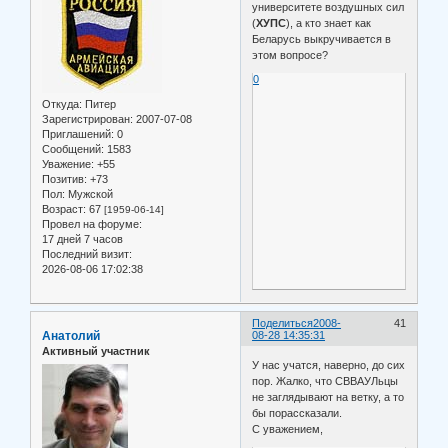
университете воздушных сил
(
ХУПС
), а кто знает как
Беларусь выкручивается в
этом вопросе?
0
Откуда:
Питер
Зарегистрирован
: 2007-07-08
Приглашений:
0
Сообщений:
1583
Уважение:
+55
Позитив:
+73
Пол:
Мужской
Возраст:
67
[1959-06-14]
Провел на форуме:
17 дней 7 часов
Последний визит:
2026-08-06 17:02:38
Поделиться
2008-
41
Анатолий
08-28 14:35:31
Активный участник
У нас учатся, наверно, до сих
пор. Жалко, что СВВАУЛьцы
не заглядывают на ветку, а то
бы порассказали.
С уважением,