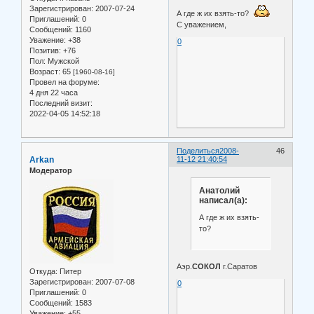
Зарегистрирован
: 2007-07-24
А где ж их взять-то?
Приглашений:
0
С уважением,
Сообщений:
1160
Уважение:
+38
0
Позитив:
+76
Пол:
Мужской
Возраст:
65
[1960-08-16]
Провел на форуме:
4 дня 22 часа
Последний визит:
2022-04-05 14:52:18
Поделиться
2008-
46
Arkan
11-12 21:40:54
Модератор
Анатолий
написал(а):
А где ж их взять-
то?
Аэр.
СОКОЛ
г.Саратов
Откуда:
Питер
Зарегистрирован
: 2007-07-08
0
Приглашений:
0
Сообщений:
1583
Уважение:
+55