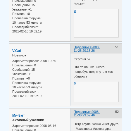
Приглашений:
0
"аська"
Сообщений:
15
Уважение:
+1
0
Позитив:
+0
Провел на форуме:
10 часов 53 минуты
Последний визит:
2011-02-10 19:52:19
Поделиться
2008-
51
V.Gul
11-28 20:18:26
Новичок
Сергеич 57
Зарегистрирован
: 2008-10-30
Приглашений:
0
Что-то наших никого,
Сообщений:
15
попробую подтянуть с кем
Уважение:
+1
общаюсь.
Позитив:
+0
Провел на форуме:
0
10 часов 53 минуты
Последний визит:
2011-02-10 19:52:19
Поделиться
2008-
52
Ми-8мт
11-30 23:52:46
Активный участник
Петр Крупенченко ищет друга
Зарегистрирован
: 2008-05-16
- Малышева Александра
Приглашений:
0