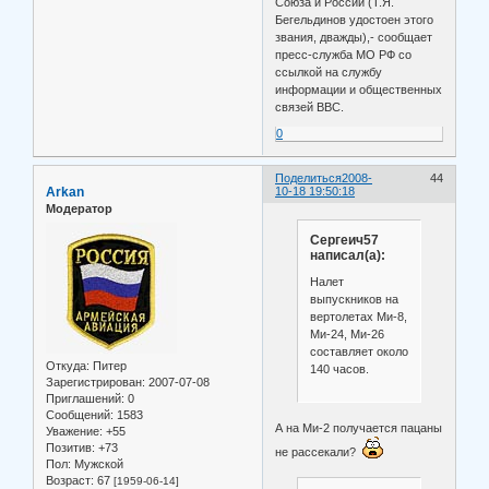
Союза и России (Т.Я.
Бегельдинов удостоен этого
звания, дважды),- сообщает
пресс-служба МО РФ со
ссылкой на службу
информации и общественных
связей ВВС.
0
Поделиться
2008-
44
Arkan
10-18 19:50:18
Модератор
Сергеич57
написал(а):
Налет
выпускников на
вертолетах Ми-8,
Ми-24, Ми-26
составляет около
Откуда:
Питер
140 часов.
Зарегистрирован
: 2007-07-08
Приглашений:
0
Сообщений:
1583
А на Ми-2 получается пацаны
Уважение:
+55
Позитив:
+73
не рассекали?
Пол:
Мужской
Возраст:
67
[1959-06-14]