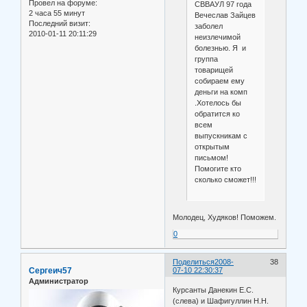
Провел на форуме:
СВВАУЛ 97 года
2 часа 55 минут
Вечеслав Зайцев
Последний визит:
заболел
2010-01-11 20:11:29
неизлечимой
болезнью. Я и
группа
товарищей
собираем ему
деньги на комп
.Хотелось бы
обратится ко
всем
выпускникам с
открытым
письмом!
Помогите кто
сколько сможет!!!
Молодец, Худяков! Поможем.
0
Поделиться
2008-
38
Сергеич57
07-10 22:30:37
Администратор
Курсанты Данекин Е.С.
(слева) и Шафигуллин Н.Н.