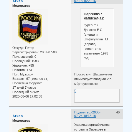
Arkan
07-18 16:29:16
Модератор
Сергеич57
написал(а):
Курсанты
Данекин Е.С.
(слева) и
Шафигуллин Н.Н.
(справа)
Откуда:
Питер
готовятся к
Зарегистрирован
: 2007-07-08
экзаменам 1975
Приглашений:
0
год
Сообщений:
1583
Уважение:
+55
Позитив:
+73
Просто к-нт Шафигуллин
Пол:
Мужской
Возраст:
67
иммитирует ввод Ми-2 в
[1959-06-14]
Провел на форуме:
мёртвую петлю
17 дней 7 часов
0
Последний визит:
2026-08-06 17:02:38
Поделиться
2008-
40
Arkan
07-24 18:13:18
Модератор
Украина вертолётчиков
готовит в Харькове в