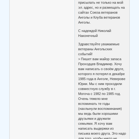
присылать не только на мой
эл. адрес, но и размещать на
сайтах Союза ветеранов
Анголы и Клуба ветеранов
Анголы.
С надеждой Николай
Наконечный
Здравствуйте уважаемые
ветераны Ангольских
событий!
> Пишет вам майор запаса
Проходцев Владимир. Хочу
вам написать о своём друге,
которого я потерял в декабре
1985 года в Анголе, Неверове
Юрии. Мы с ним проходили
совместную службу в г.
Могоча с 1982 по 1985 год.
Очень тяжело мне
вспоминать те годы
(нахлынули воспоминания)
мы ведь были хорошими
друзьями и дружили
семьями. Я хочу вам
написать выдержки из
письма моего друга. Это надо
для того, чтобы никто не