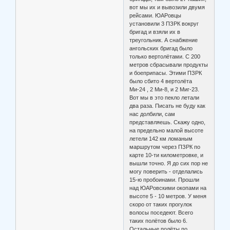
вот мы их и вывозили двумя
рейсами. ЮАРовцы
установили 3 ПЗРК вокруг
бригад и взяли их в
треугольник. А снабжение
ангольских бригад было
только вертолётами. С 200
метров сбрасывали продукты
и боеприпасы. Этими ПЗРК
было сбито 4 вертолёта
Ми-24 , 2 Ми-8, и 2 Миг-23.
Вот мы в это пекло летали
два раза. Писать не буду как
нас долбили, сам
представляешь. Скажу одно,
на предельно малой высоте
летели 142 км ломаным
маршрутом через ПЗРК по
карте 10-ти километровке, и
вышли точно. Я до сих пор не
могу поверить - отделались
15-ю пробоинами. Прошли
над ЮАРовскими окопами на
высоте 5 - 10 метров. У меня
скоро от таких прогулок
волосы поседеют. Всего
таких полётов было 6.
Остальные полёты по