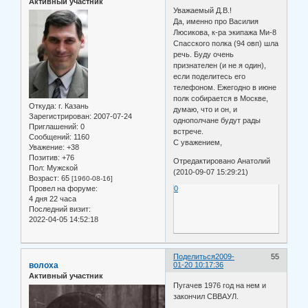
Активный участник
Уважаемый Д.В.!
Да, именно про Василия
Люсикова, к-ра экипажа Ми-8
Спасского полка (94 овп) шла
речь. Буду очень
признателен (и не я один),
если поделитесь его
телефоном. Ежегодно в июне
полк собирается в Москве,
Откуда:
г. Казань
думаю, что и он, и
Зарегистрирован
: 2007-07-24
однополчане будут рады
Приглашений:
0
встрече.
Сообщений:
1160
С уважением,
Уважение:
+38
Позитив:
+76
Отредактировано Анатолий
Пол:
Мужской
(2010-09-07 15:29:21)
Возраст:
65
[1960-08-16]
Провел на форуме:
0
4 дня 22 часа
Последний визит:
2022-04-05 14:52:18
Поделиться
2009-
55
волоха
01-20 10:17:36
Активный участник
Пугачев 1976 год на нем и
закончил СВВАУЛ.