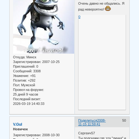
Очень давно не общались. Я
рад невероятно!
0
Откуда:
Минск
Зарегистрирован
: 2007-10-25
Приглашений:
0
Сообщений:
3308
Уважение:
+91
Позитив:
+292
Пол:
Мужской
Провел на форуме:
25 дней 9 часов
Последний визит:
2026-03-19 14:40:33
Поделиться
2008-
50
V.Gul
11-15 11:59:41
Новичок
Cергеич57
Зарегистрирован
: 2008-10-30
Ты подскажи,где эта "личка" и