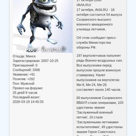
17 октября 2008
/AVIA.RU/
17 октября, AVIA.RU - 18
октября состоится 54 выпуск
Сызранского высшего
военного авиационного
училища летчиков.
Об этом сообщает пресс-
служба Министерства
обороны РФ.
197 вертолетчиков пополнят
Откуда:
Минск
ряды Военно-воздушных сил.
Зарегистрирован
: 2007-10-25
Приглашений:
0
Все выпускники перед
Сообщений:
3308
выпуском прошли воинскую
Уважение:
+91
стажировку. Налет
Позитив:
+292
выпускников на вертолетах
Пол:
Мужской
Ми-8, Ми-24, Ми-26
Провел на форуме:
составляет около 140 часов.
25 дней 9 часов
Последний визит:
60 выпускников Сызранского
2026-03-19 14:40:33
ВВАУЛ стали генералами, 103
удостоены звания
'Заслуженный военный
летчик', 10 стали
'Заслуженными летчиками-
испытателями', 49 удостоены
звания Героя Советского