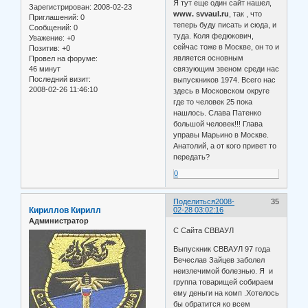
Я тут еще один сайт нашел,
Зарегистрирован
: 2008-02-23
www. svvaul.ru
, так , что
Приглашений:
0
теперь буду писать и сюда, и
Сообщений:
0
туда. Коля федюкович,
Уважение:
+0
сейчас тоже в Москве, он то и
Позитив:
+0
является основным
Провел на форуме:
46 минут
связующим звеном среди нас
Последний визит:
выпускников 1974. Всего нас
2008-02-26 11:46:10
здесь в Московском округе
где то человек 25 пока
нашлось. Слава Патенко
большой человек!!! Глава
управы Марьино в Москве.
Анатолий, а от кого привет то
передать?
0
Поделиться
2008-
35
Кириллов Кирилл
02-28 03:02:16
Администратор
С Сайта СВВАУЛ
Выпускник СВВАУЛ 97 года
Вечеслав Зайцев заболел
неизлечимой болезнью. Я и
группа товарищей собираем
ему деньги на комп .Хотелось
бы обратится ко всем