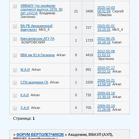
ХВВАИУ (по профилю
2015-12-03
среднего) выпуск 1979. 30
21
3406
00:01:59
Сергей
лет спустя
Владимир
Обжилян
Зинченко
ВА РБ Авиационный
2015-01-01
0
727
факультет
MkS_4
15:15:31
MkS_4
Кирсановское АТУ ГА
2012-06-25
1
1723
БОБРОВСКИЙ
16:16:16
kaban
2012-02-08
ВВА им Ю.А.Гагарина
Arkan
8
4416
21:52:21
Братишка
2010-07-17
М А И
Arkan
3
991
20:22:15
Arkan
2009-03-21
СПб академия ГА
Arkan
1
2205
13:56:18
Arkan
2009-03-18
К А И
Arkan
0
732
21:30:16
Arkan
2009-03-18
Х А И
Arkan
0
705
21:26:06
Arkan
Страница:
1
»
ФОРУМ ВЕРТОЛЕТЧИКОВ
»
Академии, ВВАУЛ (АУЛ),