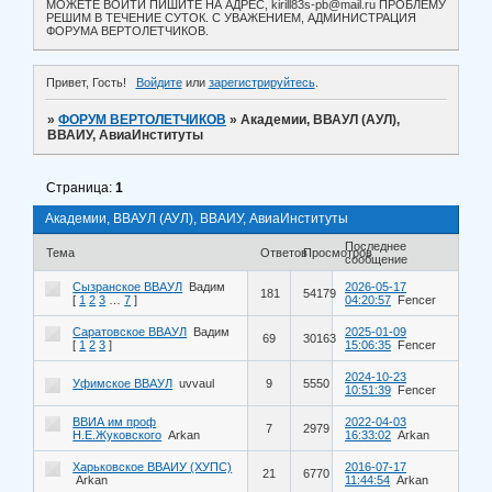
МОЖЕТЕ ВОЙТИ ПИШИТЕ НА АДРЕС, kirill83s-pb@mail.ru ПРОБЛЕМУ
РЕШИМ В ТЕЧЕНИЕ СУТОК. С УВАЖЕНИЕМ, АДМИНИСТРАЦИЯ
ФОРУМА ВЕРТОЛЕТЧИКОВ.
Привет, Гость!
Войдите
или
зарегистрируйтесь
.
»
ФОРУМ ВЕРТОЛЕТЧИКОВ
»
Академии, ВВАУЛ (АУЛ),
ВВАИУ, АвиаИнституты
Страница:
1
Академии, ВВАУЛ (АУЛ), ВВАИУ, АвиаИнституты
Последнее
Тема
Ответов
Просмотров
сообщение
Сызранское ВВАУЛ
Вадим
2026-05-17
181
54179
[
1
2
3
…
7
]
04:20:57
Fencer
Саратовское ВВАУЛ
Вадим
2025-01-09
69
30163
[
1
2
3
]
15:06:35
Fencer
2024-10-23
Уфимское ВВАУЛ
uvvaul
9
5550
10:51:39
Fencer
ВВИА им проф
2022-04-03
7
2979
Н.Е.Жуковского
Arkan
16:33:02
Arkan
Харьковское ВВАИУ (ХУПС)
2016-07-17
21
6770
Arkan
11:44:54
Arkan