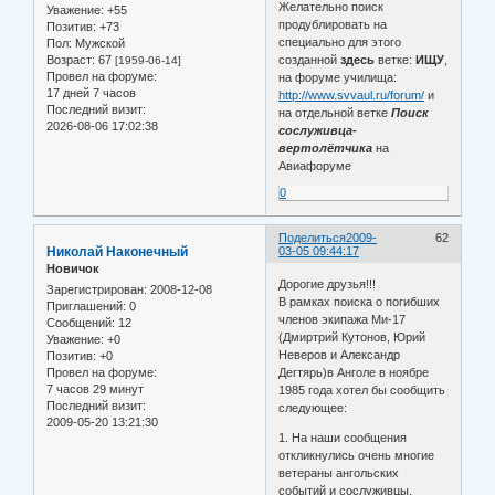
Желательно поиск
Уважение:
+55
продублировать на
Позитив:
+73
специально для этого
Пол:
Мужской
Возраст:
67
созданной
здесь
ветке:
ИЩУ
,
[1959-06-14]
Провел на форуме:
на форуме училища:
17 дней 7 часов
http://www.svvaul.ru/forum/
и
Последний визит:
на отдельной ветке
Поиск
2026-08-06 17:02:38
сослуживца-
вертолётчика
на
Авиафоруме
0
Поделиться
2009-
62
Николай Наконечный
03-05 09:44:17
Новичок
Дорогие друзья!!!
Зарегистрирован
: 2008-12-08
В рамках поиска о погибших
Приглашений:
0
членов экипажа Ми-17
Сообщений:
12
(Дмиртрий Кутонов, Юрий
Уважение:
+0
Неверов и Александр
Позитив:
+0
Дегтярь)в Анголе в ноябре
Провел на форуме:
7 часов 29 минут
1985 года хотел бы сообщить
Последний визит:
следующее:
2009-05-20 13:21:30
1. На наши сообщения
откликнулись очень многие
ветераны ангольских
событий и сослуживцы.