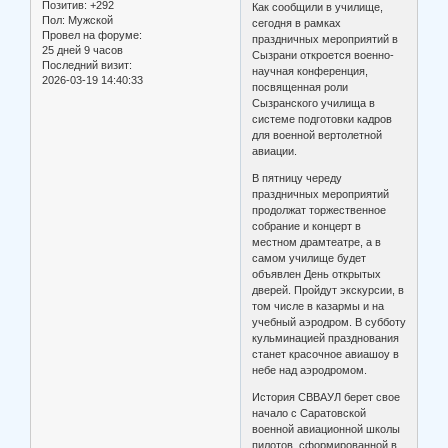
Позитив:
+292
Как сообщили в училище,
Пол:
Мужской
сегодня в рамках
Провел на форуме:
праздничных мероприятий в
25 дней 9 часов
Сызрани откроется военно-
Последний визит:
научная конференция,
2026-03-19 14:40:33
посвященная роли
Сызранского училища в
системе подготовки кадров
для военной вертолетной
авиации.
В пятницу череду
праздничных мероприятий
продолжат торжественное
собрание и концерт в
местном драмтеатре, а в
самом училище будет
объявлен День открытых
дверей. Пройдут экскурсии, в
том числе в казармы и на
учебный аэродром. В субботу
кульминацией празднования
станет красочное авиашоу в
небе над аэродромом.
История СВВАУЛ берет свое
начало с Саратовской
военной авиационной школы
пилотов, сформированной в