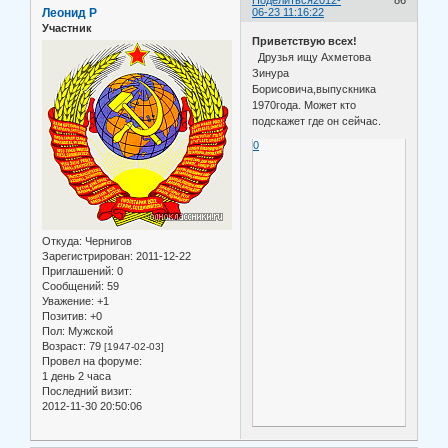
Леонид Р
06-23 11:16:22
Участник
Приветствую всех!
Друзья ищу Ахметова
Зинура
Борисовича,выпускника
1970года. Может кто
подскажет где он сейчас.
0
Откуда:
Чернигов
Зарегистрирован
: 2011-12-22
Приглашений:
0
Сообщений:
59
Уважение:
+1
Позитив:
+0
Пол:
Мужской
Возраст:
79
[1947-02-03]
Провел на форуме:
1 день 2 часа
Последний визит:
2012-11-30 20:50:06