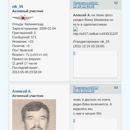
Поделиться
2011-
82
nik_55
12-24 12:44:39
Активный участник
Алексей А.
на твоих фото
увидел Вовку Маликова-он
Откуда:
Калининград
есть в одноклассниках.
Зарегистрирован
: 2008-01-04
Приглашений:
0
Сообщений:
571
Уважение:
+23
Отредактировано nik_55
Позитив:
+5
(2011-12-24 20:18:04)
Пол:
Мужской
0
Возраст:
71
[1955-07-28]
Провел на форуме:
11 дней 17 часов
Последний визит:
2013-05-06 23:58:04
Поделиться
2012-
83
Алексей А.
01-25 23:21:34
Активный участник
знаю, в друзьях но очень
редко Вова включается. А
виделись мы
с ним в начале 90х
0