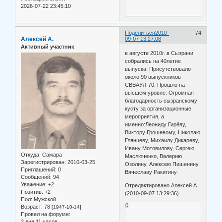
2026-07-22 23:45:10
Поделиться
2010-
74
Алексей А.
09-07 13:27:08
Активный участник
в августе 2010г. в Сызрани
собрались на 40летие
выпуска. Присутствовало
около 90 выпускников
СВВАУЛ-70. Прошло на
высшем уровне. Огромная
благодарность сызранскому
кусту за организационные
мероприятия, а
именно:Леониду Гирёву,
Виктору Грошевому, Николаю
Глянцеву, Михаилу Дикареву,
Ивану Мотовилову, Сергею
Откуда:
Самара
Маслюченко, Валерию
Зарегистрирован
: 2010-03-25
Озолину, Алексею Пишенину,
Приглашений:
0
Вячеславу Ракитину.
Сообщений:
94
Уважение:
+2
Отредактировано Алексей А.
Позитив:
+2
(2010-09-07 13:29:36)
Пол:
Мужской
0
Возраст:
78
[1947-10-14]
Провел на форуме:
2 дня 11 часов