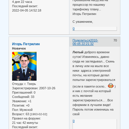
4 дня 22 часа
процессор по нашему
Последний визит:
тарифному плану...
2022-04-05 14:52:18
Игорь Петрилин
С уважением,
0
Поделиться
2010-
70
Игорь Петрилин
06-05 22:21:32
Новичок
Лютый
доброго времени
суток! Извиняюсь, давно
сюда не заглядывал... Скинь
в личку или на мыло все
ники адреса электронной
почты, на которые делал
попытки зарегистрироваться
Откуда:
г. Тверь
(если в памяти осело..
)
Зарегистрирован
: 2007-10-26
и ник с почтой на который
Приглашений:
0
есть желание
Сообщений:
33
зарегистрироваться... . Все
Уважение:
+1
оформим в лучшем виде!
Позитив:
+0
Пароль потом изменишь на
Пол:
Мужской
Возраст:
63
свой
[1963-02-02]
Провел на форуме:
0
21 час 42 минуты
Последний визит: