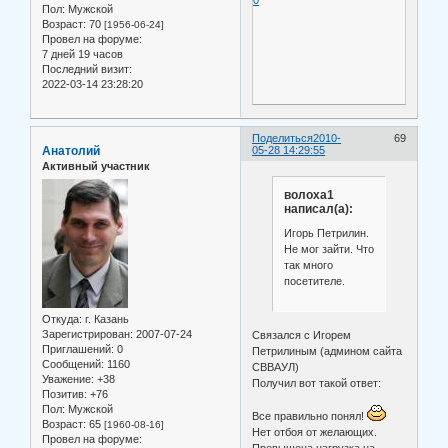
0
Пол:
Мужской
Возраст:
70
[1956-06-24]
Провел на форуме:
7 дней 19 часов
Последний визит:
2022-03-14 23:28:20
Поделиться
2010-
69
Анатолий
05-28 14:29:55
Активный участник
волоха1
написал(а):
Игорь Петрилин.
Не мог зайти. Что
так много
посетителе.
Откуда:
г. Казань
Зарегистрирован
: 2007-07-24
Связался с Игорем
Приглашений:
0
Петрилиным (админом сайта
Сообщений:
1160
СВВАУЛ)
Уважение:
+38
Получил вот такой ответ:
Позитив:
+76
Пол:
Мужской
Все правильно понял!
Возраст:
65
[1960-08-16]
Нет отбоя от желающих.
Провел на форуме:
Превышена нагрузка на