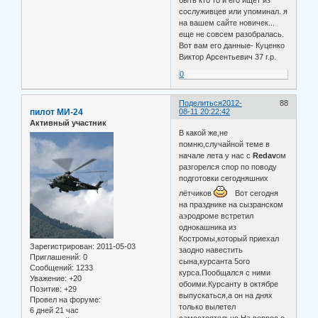
быть кто то и его ищет из
сослуживцев или упоминал. я
на вашем сайте новичек...
еще не совсем разобралась.
Вот вам его данные- Куценко
Виктор Арсентьевич 37 г.р.
0
Поделиться
2012-
88
пилот МИ-24
08-11 20:22:42
Активный участник
В какой же,не
помню,случайной теме в
начале лета у нас с
Redav
ом
разгорелся спор по поводу
подготовки сегодняшних
лётчиков
Вот сегодня
на празднике на сызранском
аэродроме встретил
однокашника из
Костромы,который приехал
Зарегистрирован
: 2011-05-03
заодно навестить
Приглашений:
0
сына,курсанта 5ого
Сообщений:
1233
курса.Пообщался с ними
Уважение:
+20
обоими.Курсанту в октябре
Позитив:
+29
выпускаться,а он на днях
Провел на форуме:
только вылетел
6 дней 21 час
самостоятельно.На вопрос о