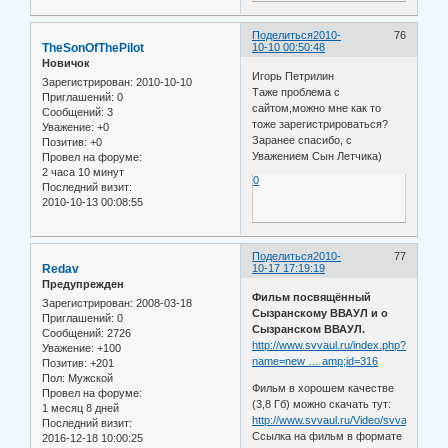
Поделиться
2010-
76
TheSonOfThePilot
10-10 00:50:48
Новичок
Игорь Петрилин
Зарегистрирован
: 2010-10-10
Таже проблема с
Приглашений:
0
сайтом,можно мне как то
Сообщений:
3
тоже зарегистрироваться?
Уважение:
+0
Заранее спасибо, с
Позитив:
+0
Уважением Сын Летчика)
Провел на форуме:
2 часа 10 минут
0
Последний визит:
2010-10-13 00:08:55
Поделиться
2010-
77
Redav
10-17 17:19:19
Предупрежден
Фильм посвящённый
Зарегистрирован
: 2008-03-18
Сызранскому ВВАУЛ и о
Приглашений:
0
Сызранском ВВАУЛ.
Сообщений:
2726
http://www.svvaul.ru/index.php?
Уважение:
+100
name=new … amp;id=316
Позитив:
+201
Пол:
Мужской
Фильм в хорошем качестве
Провел на форуме:
(3,8 Гб) можно скачать тут:
1 месяц 8 дней
http://www.svvaul.ru/Video/svvaul70.mp
Последний визит:
Ссылка на фильм в формате
2016-12-18 10:00:25