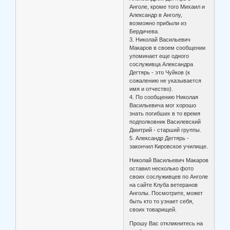
Анголе, кроме того Михаил и
Александр в Анголу,
возможно прибыли из
Бердичева.
3. Николай Васильевич
Макаров в своем сообщении
упоминает еще одного
сослуживца Александра
Дегтярь - это Чуйков (к
сожалению не указывается
имя и отчество).
4. По сообщению Николая
Васильевича мог хорошо
знать погибших в то время
подполковник Василевский
Дмитрий - старший группы.
5. Александр Дегтярь -
закончил Кировское училище.
Николай Васильевич Макаров
оставил несколько фото
своих сослуживцев по Анголе
на сайте Клуба ветеранов
Анголы. Посмотрите, может
быть кто то узнает себя,
своих товарищей.
Прошу Вас откликнитесь на