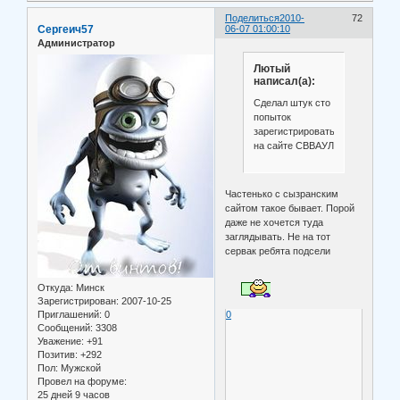
Поделиться
2010-
72
Сергеич57
06-07 01:00:10
Администратор
Лютый
написал(а):
Сделал штук сто
попыток
зарегистрироваться
на сайте СВВАУЛ
Частенько с сызранским
сайтом такое бывает. Порой
даже не хочется туда
заглядывать. Не на тот
сервак ребята подсели
Откуда:
Минск
Зарегистрирован
: 2007-10-25
Приглашений:
0
0
Сообщений:
3308
Уважение:
+91
Позитив:
+292
Пол:
Мужской
Провел на форуме:
25 дней 9 часов