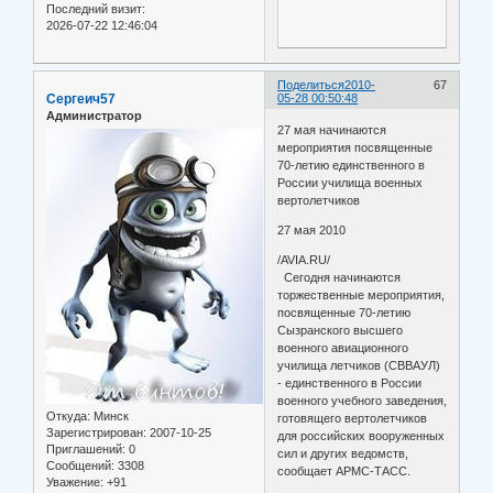
Последний визит:
2026-07-22 12:46:04
Поделиться
2010-
67
Сергеич57
05-28 00:50:48
Администратор
27 мая начинаются
мероприятия посвященные
70-летию единственного в
России училища военных
вертолетчиков
27 мая 2010
/AVIA.RU/
Сегодня начинаются
торжественные мероприятия,
посвященные 70-летию
Сызранского высшего
военного авиационного
училища летчиков (СВВАУЛ)
- единственного в России
военного учебного заведения,
Откуда:
Минск
готовящего вертолетчиков
Зарегистрирован
: 2007-10-25
для российских вооруженных
Приглашений:
0
сил и других ведомств,
Сообщений:
3308
сообщает АРМС-ТАСС.
Уважение:
+91