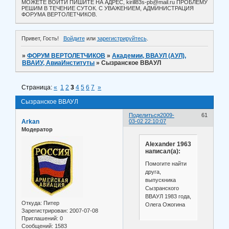
МОЖЕТЕ ВОЙТИ ПИШИТЕ НА АДРЕС, kirill83s-pb@mail.ru ПРОБЛЕМУ
РЕШИМ В ТЕЧЕНИЕ СУТОК. С УВАЖЕНИЕМ, АДМИНИСТРАЦИЯ
ФОРУМА ВЕРТОЛЕТЧИКОВ.
Привет, Гость!
Войдите
или
зарегистрируйтесь
.
»
ФОРУМ ВЕРТОЛЕТЧИКОВ
»
Академии, ВВАУЛ (АУЛ),
ВВАИУ, АвиаИнституты
»
Сызранское ВВАУЛ
Страница:
«
1
2
3
4
5
6
7
»
Сызранское ВВАУЛ
Поделиться
2009-
61
Arkan
03-02 22:10:07
Модератор
Alexander 1963
написал(а):
Помогите найти
друга,
выпускника
Сызранского
ВВАУЛ 1983 года,
Откуда:
Питер
Олега Ожогина
Зарегистрирован
: 2007-07-08
Приглашений:
0
Сообщений:
1583