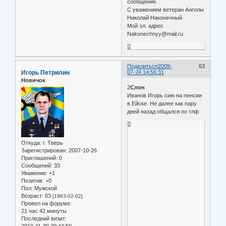
сообщение.
С уважением ветеран Анголы
Николай Наконечный
Мой эл. адрес
Nakonechnyy@mail.ru
0
Поделиться
2009-
63
Игорь Петрилин
07-24 14:56:31
Новичок
2
Слон
Иванов Игорь сию на пенсии
в Ейске. Не далее как пару
дней назад общался по тлф
0
Откуда:
г. Тверь
Зарегистрирован
: 2007-10-26
Приглашений:
0
Сообщений:
33
Уважение:
+1
Позитив:
+0
Пол:
Мужской
Возраст:
63
[1963-02-02]
Провел на форуме:
21 час 42 минуты
Последний визит:
2010-11-30 20:44:59