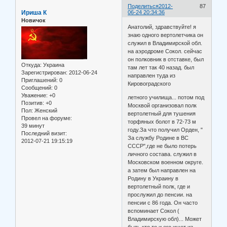
Поделиться
2012-
87
Ириша К
06-24 20:34:36
Новичок
Анатолий, здравствуйте! я
знаю одного вертолетчика он
служил в Владимирской обл.
на аэродроме Сокол. сейчас
он полковник в отставке, был
Откуда:
Украина
там лет так 40 назад. был
Зарегистрирован
: 2012-06-24
направлен туда из
Приглашений:
0
Кировоградского
Сообщений:
0
Уважение:
+0
летного училища... потом под
Позитив:
+0
Москвой организовал полк
Пол:
Женский
вертолетный для тушения
Провел на форуме:
торфяных болот в 72-73 м
39 минут
году.За что получил Орден, "
Последний визит:
За службу Родине в ВС
2012-07-21 19:15:19
СССР",где не было потерь
личного состава. служил в
Московском военном округе.
а затем был направлен на
Родину в Украину в
вертолетный полк, где и
прослужил до пенсии. на
пенсии с 86 года. Он часто
вспоминает Сокол (
Владимирскую обл)... Может