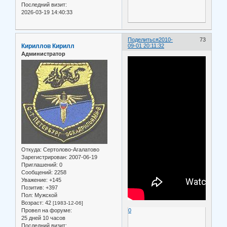
Последний визит:
2026-03-19 14:40:33
Поделиться
2010-
73
Кириллов Кирилл
09-01 20:11:32
Администратор
Откуда:
Сертолово-Агалатово
Зарегистрирован
: 2007-06-19
Приглашений:
0
Сообщений:
2258
Уважение:
+145
Позитив:
+397
Пол:
Мужской
Возраст:
42
[1983-12-06]
Провел на форуме:
0
25 дней 10 часов
Последний визит: