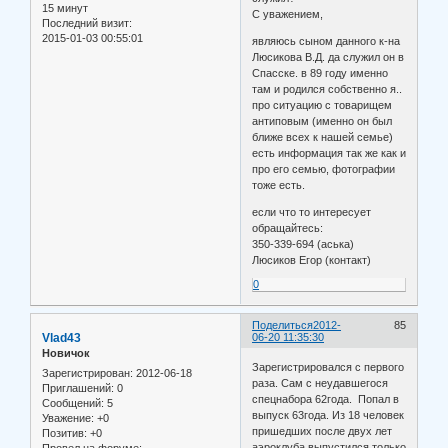
15 минут
С уважением,
Последний визит:
2015-01-03 00:55:01
являюсь сыном данного к-на
Люсикова В.Д. да служил он в
Спасске. в 89 году именно
там и родился собственно я..
про ситуацию с товарищем
антиповым (именно он был
ближе всех к нашей семье)
есть информация так же как и
про его семью, фотографии
тоже есть.
если что то интересует
обращайтесь:
350-339-694 (аська)
Люсиков Егор (контакт)
0
Поделиться
2012-
85
Vlad43
06-20 11:35:30
Новичок
Зарегистрировался с первого
Зарегистрирован
: 2012-06-18
раза. Сам с неудавшегося
Приглашений:
0
спецнабора 62года. Попал в
Сообщений:
5
выпуск 63года. Из 18 человек
Уважение:
+0
пришедших после двух лет
Позитив:
+0
аэроклуба выпустился только
Провел на форуме: