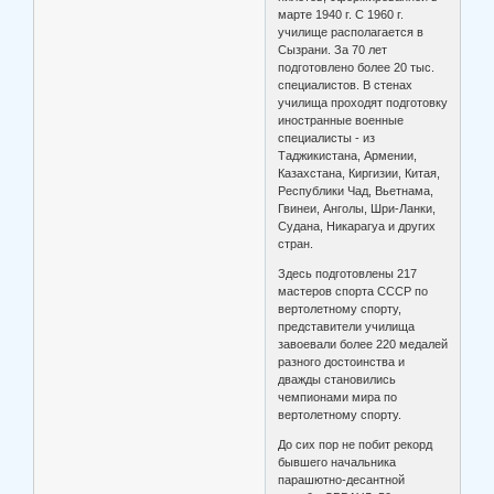
марте 1940 г. С 1960 г.
училище располагается в
Сызрани. За 70 лет
подготовлено более 20 тыс.
специалистов. В стенах
училища проходят подготовку
иностранные военные
специалисты - из
Таджикистана, Армении,
Казахстана, Киргизии, Китая,
Республики Чад, Вьетнама,
Гвинеи, Анголы, Шри-Ланки,
Судана, Никарагуа и других
стран.
Здесь подготовлены 217
мастеров спорта СССР по
вертолетному спорту,
представители училища
завоевали более 220 медалей
разного достоинства и
дважды становились
чемпионами мира по
вертолетному спорту.
До сих пор не побит рекорд
бывшего начальника
парашютно-десантной