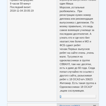
9 часов 59 минут
один Миша
Последний визит:
Морозов.,остальные
2018-11-04 20:05:19
разбежались. При
регистрации нужен номер
диплома или рекомендация
выпускника с дипломом. По
моему правильно, это ведь
самое воюющее училище за
последнии десятилетия. А
узнать кто и где кого бил
хватает,тем более и МО и
ФСБ сдают ребят
чехам.Первых выпусков
ребят на сайте очень ,очень
мало. Тусуемся на
одноклассниках в группе
СВВАУЛ, там нас десятки,
есть и даже до 60 года. Сюда
попал случайно по ссылке с
другого сайта, разыскивая
ребят с 18 ОСАЭ в/ч 33623
Житомир. Есть такая группа а
Одноклассниках 18 ОСАЭ"
,ищем сослуживцев.
0
Поделиться
2012-
86