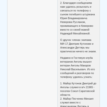
2. Благодаря сообщениям
нам удалось розыскать и
связаться по телефону с
сыном погибшего штурмана
Юрия Владимировича
Неверова Русланом,
проживающего в Кемерово
вместе со своей мамой
Надеждой Михайловной.
О других членах экипажа
МИ-17 Дмитрие Кутонове и
Александре Дегтярь мы
практически ничего не знаем.
Недавно в Гостевую клуба
ветеранов Анголы вышел
ветеран Анголы Макаров
Николай Васильевич. Из его
сообщений и разговоров по
телефону удалось узнать:
1. Майор Кутонов Дмитрий до
Анголы служил в в/ч 21965 -
поселок Сокол Саратовской
области.
2. Майор Песченко Михаил
служил вместе с
Александром Дегтярь в