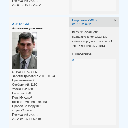
Последний визит:
2020-12-16 19:26:22
Поделиться
2010-
65
Анатолий
05-27 08:02:51
Активный участник
Всех "сызранцев"
поздравляю со славным
юбилеем родного училища!
Ура!!! Долгие ему лета!
с уважением,
0
Откуда:
г. Казань
Зарегистрирован
: 2007-07-24
Приглашений:
0
Сообщений:
1160
Уважение:
+38
Позитив:
+76
Пол:
Мужской
Возраст:
65
[1960-08-16]
Провел на форуме:
4 дня 22 часа
Последний визит:
2022-04-05 14:52:18