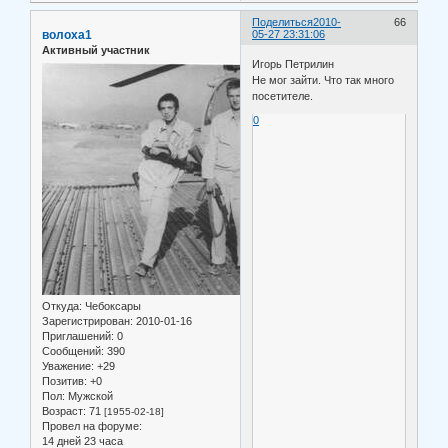
Поделиться
2010-
66
волоха1
05-27 23:31:06
Активный участник
Игорь Петрилин
Не мог зайти. Что так много
посетителе.
0
Откуда:
Чебоксары
Зарегистрирован
: 2010-01-16
Приглашений:
0
Сообщений:
390
Уважение:
+29
Позитив:
+0
Пол:
Мужской
Возраст:
71
[1955-02-18]
Провел на форуме:
14 дней 23 часа