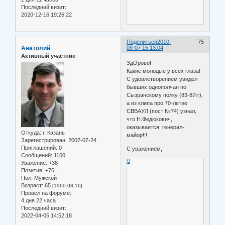
Последний визит:
2020-12-16 19:26:22
Поделиться
2010-
75
Анатолий
09-07 15:13:04
Активный участник
ЗдОрово!
Какие молодые у всех глаза!
С удовлетворением увидел
бывших однополчан по
Сызранскому полку (83-87гг),
а из клипа про 70-летие
СВВАУЛ (пост №74) узнал,
что Н.Федюкович,
оказывается, генерал-
Откуда:
г. Казань
майор!!!
Зарегистрирован
: 2007-07-24
Приглашений:
0
С уважением,
Сообщений:
1160
0
Уважение:
+38
Позитив:
+76
Пол:
Мужской
Возраст:
65
[1960-08-16]
Провел на форуме:
4 дня 22 часа
Последний визит:
2022-04-05 14:52:18