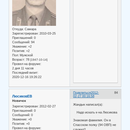
Откуда:
Самара
Зарегистрирован
: 2010-03-25
Приглашений:
0
Сообщений:
94
Уважение:
+2
Позитив:
+2
Пол:
Мужской
Возраст:
78
[1947-10-14]
Провел на форуме:
2 дня 11 часов
Последний визит:
2020-12-16 19:26:22
Поделиться
2012-
84
ЛюсиковЕВ
02-27 00:16:58
Новичок
Жандык написал(а):
Зарегистрирован
: 2012-02-27
Приглашений:
0
Надо искать к-на Люсикова
Сообщений:
0
Уважение:
+0
Знакомая фамилия. Он в
Позитив:
+0
Спасском полку (94 ОВП) не
Провел на форуме:
служил?