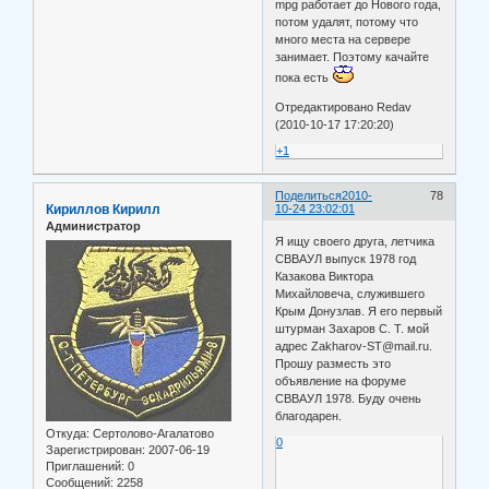
mpg работает до Нового года,
потом удалят, потому что
много места на сервере
занимает. Поэтому качайте
пока есть
Отредактировано Redav
(2010-10-17 17:20:20)
+1
Поделиться
2010-
78
Кириллов Кирилл
10-24 23:02:01
Администратор
Я ищу своего друга, летчика
СВВАУЛ выпуск 1978 год
Казакова Виктора
Михайловеча, служившего
Крым Донузлав. Я его первый
штурман Захаров С. Т. мой
адрес Zakharov-ST@mail.ru.
Прошу разместь это
объявление на форуме
СВВАУЛ 1978. Буду очень
благодарен.
Откуда:
Сертолово-Агалатово
0
Зарегистрирован
: 2007-06-19
Приглашений:
0
Сообщений:
2258