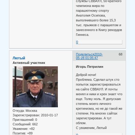
службы СВВАУЛ, 50-кратного
чемпиона мира по
парашютному спорту
Анатолия Осипова,
выполнившего более 15,3
тыс. прыжков с парашютом и
занесенного в Книгу рекордов
Гиннеса.
0
Поделиться
2010-
68
Лютый
05-28 01:05:47
Активный участник
Игорь Петрилин
Доброй ночи!
Проблема. Сделал штук сто
попыток зарегистрироваться
на сайте СВВАУЛ. И почты
менял и ники и хрен знает что
еще. Толку ноль. Я допускаю
степень моего личного
кретинизма, но не до такой же
Откуда:
Москва
степени. На многих сайтах
Зарегистрирован
: 2010-01-17
зарегистрирован. А тут
Приглашений:
0
облом.
Сообщений:
662
С уваженим, Лютый
Уважение:
+82
Позитив:
+89