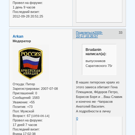
Провел на форуме:
1 день 9 часов
Последний визит:
2012-09-28 20:51:25
Поделиться
2009-
33
Arkan
10-27 18:36:57
Модератор
Brudanin
написал(а):
выпускников
Саратовского 75г
В наших питерских краях из
Откуда:
Питер
этого замеса обитают Гена
Зарегистрирован
: 2007-07-08
Плющиков, Фёдоров Петро,
Приглашений:
0
Борисов Боря и ...Ваш Славик
Сообщений:
1583
и конечно же -Чапрасов
Уважение:
+55
Анатолий Василич.
Позитив:
+73
А подробности в личку
Пол:
Мужской
Возраст:
67
[1959-06-14]
0
Провел на форуме:
17 дней 7 часов
Последний визит:
Вчера 17:02:38