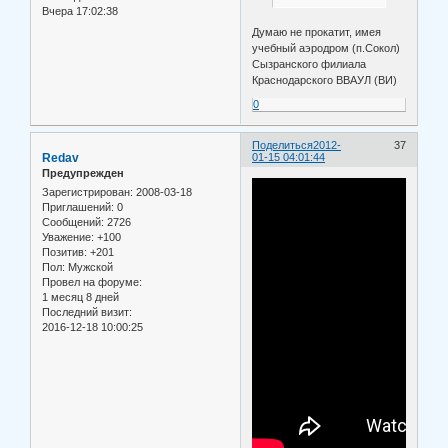
Вчера 17:02:38
Думаю не прокатит, имея
учебный аэродром (п.Сокол)
Сызранского филиала
Краснодарского ВВАУЛ (ВИ)
0
Поделиться
2012-
37
Redav
01-15 04:01:44
Предупрежден
Зарегистрирован
: 2008-03-18
Приглашений:
0
Сообщений:
2726
Уважение:
+100
Позитив:
+201
Пол:
Мужской
Провел на форуме:
1 месяц 8 дней
Последний визит:
2016-12-18 10:00:25