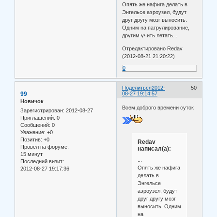
Опять же нафига делать в
Энгельсе аэроузел, будут
друг другу мозг выносить.
Одним на патрулирование,
другим учить летать...
Отредактировано Redav
(2012-08-21 21:20:22)
0
Поделиться
2012-
50
99
08-27 19:14:57
Новичок
Всем доброго времени суток
Зарегистрирован
: 2012-08-27
Приглашений:
0
Сообщений:
0
Уважение:
+0
Позитив:
+0
Redav
Провел на форуме:
написал(а):
15 минут
...
Последний визит:
Опять же нафига
2012-08-27 19:17:36
делать в
Энгельсе
аэроузел, будут
друг другу мозг
выносить. Одним
на