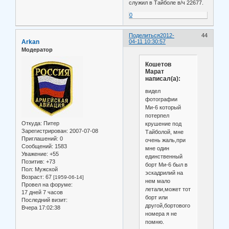
служил в Тайболе в/ч 22677.
0
Поделиться
2012-
44
Arkan
04-11 10:30:57
Модератор
Кошетов
Марат
написал(а):
видел
фотографии
Ми-6 который
потерпел
Откуда:
Питер
крушение под
Зарегистрирован
: 2007-07-08
Тайболой, мне
Приглашений:
0
очень жаль,при
Сообщений:
1583
мне один
Уважение:
+55
единственный
Позитив:
+73
борт Ми-6 был в
Пол:
Мужской
эскадрилий на
Возраст:
67
[1959-06-14]
нем мало
Провел на форуме:
летали,может тот
17 дней 7 часов
борт или
Последний визит:
другой,бортового
Вчера 17:02:38
номера я не
помню.