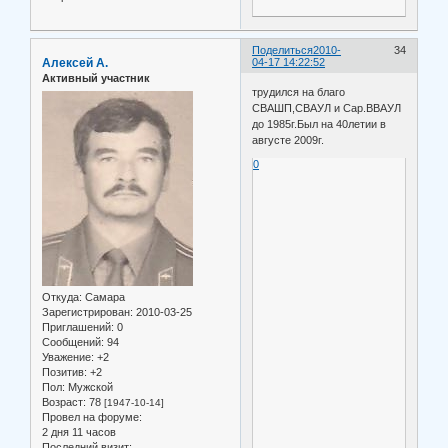
Поделиться
2010-
34
Алексей А.
04-17 14:22:52
Активный участник
трудился на благо
СВАШП,СВАУЛ и Сар.ВВАУЛ
до 1985г.Был на 40летии в
августе 2009г.
0
Откуда:
Самара
Зарегистрирован
: 2010-03-25
Приглашений:
0
Сообщений:
94
Уважение:
+2
Позитив:
+2
Пол:
Мужской
Возраст:
78
[1947-10-14]
Провел на форуме:
2 дня 11 часов
Последний визит: