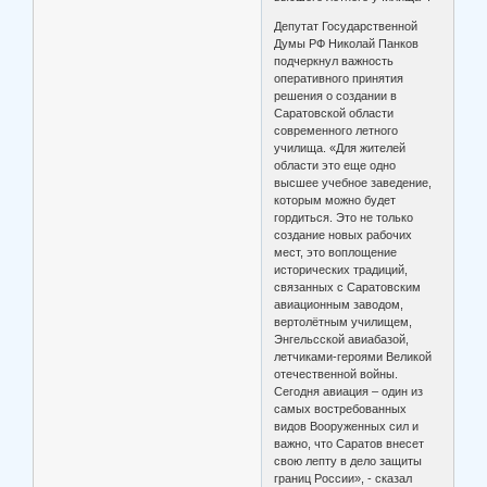
Депутат Государственной
Думы РФ Николай Панков
подчеркнул важность
оперативного принятия
решения о создании в
Саратовской области
современного летного
училища. «Для жителей
области это еще одно
высшее учебное заведение,
которым можно будет
гордиться. Это не только
создание новых рабочих
мест, это воплощение
исторических традиций,
связанных с Саратовским
авиационным заводом,
вертолётным училищем,
Энгельсской авиабазой,
летчиками-героями Великой
отечественной войны.
Сегодня авиация – один из
самых востребованных
видов Вооруженных сил и
важно, что Саратов внесет
свою лепту в дело защиты
границ России», - сказал