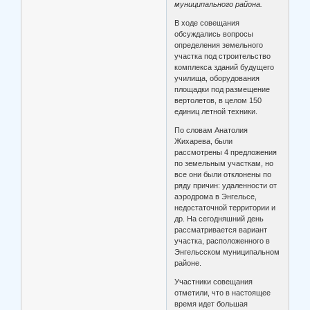
муниципального района.
В ходе совещания
обсуждались вопросы
определения земельного
участка под строительство
комплекса зданий будущего
училища, оборудования
площадки под размещение
вертолетов, в целом 150
единиц летной техники.
По словам Анатолия
Жихарева, были
рассмотрены 4 предложения
по земельным участкам, но
все они были отклонены по
ряду причин: удаленности от
аэродрома в Энгельсе,
недостаточной территории и
др. На сегодняшний день
рассматривается вариант
участка, расположенного в
Энгельсском муниципальном
районе.
Участники совещания
отметили, что в настоящее
время идет большая