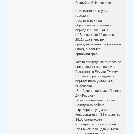
Российской Федерации.
Инициативная группа
граждан.
Подписаться под
обращением возможно в
период с 10.00 – 14.00
с 13 января по 19 января
2012 года в местах
проведения пикетов (указаны
ниже), в палатке
организаторов.
Места проведения пикетов по
обращению к кандидату в
Президенты России Путину
В.В. по вопросу создания
вертолетного училища в
г.Саратове:
-3-я Дачная, площадь Ленина,
ДК «Россия»
-У здания Администрации
Заводского района
-Пр. Кирова, у здания
Консерватории (14 января до
14.00 следующее
мероприятие –День гнева).
-Кр.Рынок, площадь у Цирка
-Ул. Танкистов – ул.