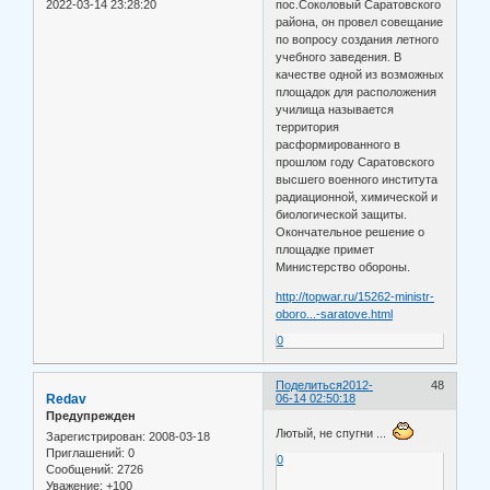
2022-03-14 23:28:20
пос.Соколовый Саратовского
района, он провел совещание
по вопросу создания летного
учебного заведения. В
качестве одной из возможных
площадок для расположения
училища называется
территория
расформированного в
прошлом году Cаратовского
высшего военного института
радиационной, химической и
биологической защиты.
Окончательное решение о
площадке примет
Министерство обороны.
http://topwar.ru/15262-ministr-
oboro...-saratove.html
0
Поделиться
2012-
48
Redav
06-14 02:50:18
Предупрежден
Лютый, не спугни ...
Зарегистрирован
: 2008-03-18
Приглашений:
0
0
Сообщений:
2726
Уважение:
+100