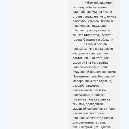
К Вам обращаются
те, кому небезразлична
дальнейшая судьба армии
страны, граждане, уволенные
с военной службы, военные
пенсионеры, отдавшие
лучшие годы служению и
защите отечества, жители
города Саратова и области.
Сегодня все мы
понимаем, что наша армия
находится в не простом
состоянии, и от того, как
скоро она из него выйдет,
напрямую зависит наше
будущее. В последнее время
Правительством Российской
Федерации много сделано,
разрабатываются
современные системы
вооружения, в войска
поступает новая военная
техника, проводятся
масштабные военные учения
и маневры, построено
большое количество жилья
для уволенных в запас
военнослужащих. Однако,