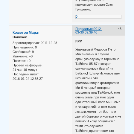
прокомментировал Олег
Грищенко.
0
Поделиться
2012-
43
Кошетов Марат
03-30 09:39:40
Новичок
FPM
Зарегистрирован
: 2011-12-28
Приглашений:
0
Уважаемый Федоров Петр
Сообщений:
9
Михайлович я служил
Уважение:
+0
срочную службу в гарнизоне
Позитив:
+0
Тайбола 85-87 г когда я
Провел на форуме:
служил комэск был п/п-к
21 час 16 минут
Бабкин,НШ м-р Исмонов вам
Последний визит:
незнакомы эти
2016-01-24 12:35:27
фамилии,видел фотографии
Ми-6 который потерпел
крушение под Тайболой, мне
очень жаль,при мне один
единственный борт Ми-6 был
в эскадрилий на нем мало
летали,может тот борт или
другой,бортового номера я не
помню.Я хочу общаться с
теми кто служил в
Тайболе,привет всем кто