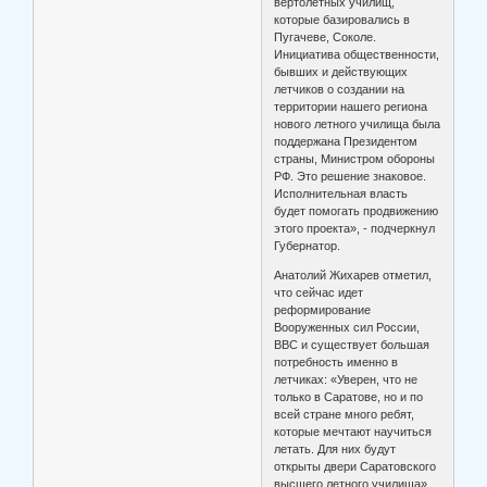
вертолетных училищ,
которые базировались в
Пугачеве, Соколе.
Инициатива общественности,
бывших и действующих
летчиков о создании на
территории нашего региона
нового летного училища была
поддержана Президентом
страны, Министром обороны
РФ. Это решение знаковое.
Исполнительная власть
будет помогать продвижению
этого проекта», - подчеркнул
Губернатор.
Анатолий Жихарев отметил,
что сейчас идет
реформирование
Вооруженных сил России,
ВВС и существует большая
потребность именно в
летчиках: «Уверен, что не
только в Саратове, но и по
всей стране много ребят,
которые мечтают научиться
летать. Для них будут
открыты двери Саратовского
высшего летного училища».