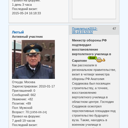
Провел на форуме:
1 день 3 часа
Последний визит:
2015-05-24 16:18:33
Поделиться
2012-
47
Лютый
06-14 01:53:32
Активный участник
Министр обороны РФ
подтвердил
восстановление
вертолетного училища в
Саратове
Как рассказали в
региональном правительстве,
визит в четверг министра
обороны РФ Анатолия
Откуда:
Москва
Сердюкова был посвящен
Зарегистрирован
: 2010-01-17
строительству, а точнее,
Приглашений:
0
восстановлению
Сообщений:
662
вертолетного училища в
Уважение:
+82
областном центре. Господин
Позитив:
+89
Сердюков осмотрел
Пол:
Мужской
перспективные площадки под
Возраст:
70
[1956-06-24]
строительство будущего
Провел на форуме:
вуза. Также, находясь в
7 дней 19 часов
военном училище в
Последний визит: