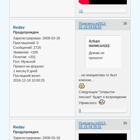
+1
Поделиться
2012-
38
Redav
01-15 04:06:02
Предупрежден
Зарегистрирован
: 2008-03-18
Arkan
Приглашений:
0
написал(а):
Сообщений:
2726
Уважение:
+100
Думаю не
Позитив:
+201
прокатит
Пол:
Мужской
Провел на форуме:
1 месяц 8 дней
...но инициатива то бьет
Последний визит:
ключом...
2016-12-18 10:00:25
Следующее "открытое
письмо" будет о возрождении
Уфимского
0
Поделиться
2012-
39
Redav
01-15 04:35:01
Предупрежден
Зарегистрирован
: 2008-03-18