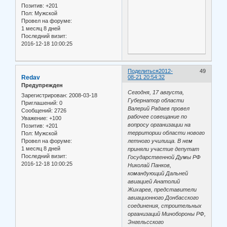
Позитив:
+201
Пол:
Мужской
Провел на форуме:
1 месяц 8 дней
Последний визит:
2016-12-18 10:00:25
Поделиться
2012-
49
Redav
08-21 20:54:32
Предупрежден
Сегодня, 17 августа,
Зарегистрирован
: 2008-03-18
Губернатор области
Приглашений:
0
Валерий Радаев провел
Сообщений:
2726
рабочее совещание по
Уважение:
+100
вопросу организации на
Позитив:
+201
территории области нового
Пол:
Мужской
Провел на форуме:
летного училища. В нем
1 месяц 8 дней
приняли участие депутат
Последний визит:
Государственной Думы РФ
2016-12-18 10:00:25
Николай Панков,
командующий Дальней
авиацией Анатолий
Жихарев, представители
авиационного Донбасского
соединения, строительных
организаций Минобороны РФ,
Энгельсского