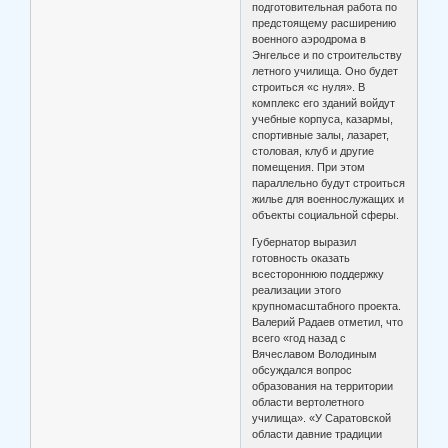
подготовительная работа по
предстоящему расширению
военного аэродрома в
Энгельсе и по строительству
летного училища. Оно будет
строиться «с нуля». В
комплекс его зданий войдут
учебные корпуса, казармы,
спортивные залы, лазарет,
столовая, клуб и другие
помещения. При этом
параллельно будут строиться
жилье для военнослужащих и
объекты социальной сферы.
Губернатор выразил
готовность оказать
всестороннюю поддержку
реализации этого
крупномасштабного проекта.
Валерий Радаев отметил, что
всего «год назад с
Вячеславом Володиным
обсуждался вопрос
образования на территории
области вертолетного
училища». «У Саратовской
области давние традиции