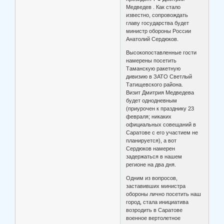
Медведев . Как стало
известно, сопровождать
главу государства будет
министр обороны России
Анатолий Сердюков.
Высокопоставленные гости
намерены посетить
Таманскую ракетную
дивизию в ЗАТО Светлый
Татищевского района.
Визит Дмитрия Медведева
будет однодневным
(приурочен к празднику 23
февраля; никаких
официальных совещаний в
Саратове с его участием не
планируется), а вот
Сердюков намерен
задержаться в нашем
регионе на два дня.
Одним из вопросов,
заставивших министра
обороны лично посетить наш
город, стала инициатива
возродить в Саратове
военное вертолетное