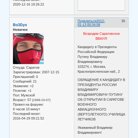
2020-12-16 19:26:22
Поделиться
2012-
35
Bo3Dyx
01-13 00:34:58
Новичок
Возродим Саратовское
ВВАУЛ!
Кандидату в Президенты
Российской Федерации
Путину Владимиру
Владимировичу
103274, г. Москва,
Откуда:
Саратов
Краснопресненская наб., 2
Зарегистрирован
: 2007-12-15
Приглашений:
0
ОБРАЩЕНИЕ К КАНДИДАТУ В
Сообщений:
21
ПРЕЗИДЕНТЫ РОССИИ
Уважение:
+2
ВЛАДИМИРУ
Позитив:
+1
ВЛАДИМИРОВИЧУ ПУТИНУ
Пол:
Мужской
ОБ ОТКРЫТИИ В САРАТОВЕ
Возраст:
57
[1968-10-07]
Провел на форуме:
ВОЕННОГО
6 часов 10 минут
АВИАЦИОННОГО
Последний визит:
(ВЕРТОЛЕТНОГО) УЧИЛИЩА
2016-04-29 09:21:52
ЛЕТЧИКОВ
Уважаемый Владимир
Владимирович!