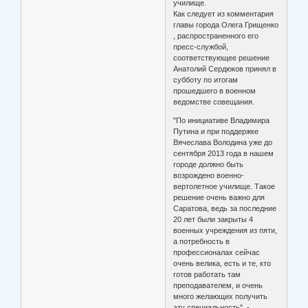
училище.
Как следует из комментария
главы города Олега Грищенко
, распространенного его
пресс-службой,
соответствующее решение
Анатолий Сердюков принял в
субботу по итогам
прошедшего в военном
ведомстве совещания.
"По инициативе Владимира
Путина и при поддержке
Вячеслава Володина уже до
сентября 2013 года в нашем
городе должно быть
возрождено военно-
вертолетное училище. Такое
решение очень важно для
Саратова, ведь за последние
20 лет были закрыты 4
военных учреждения из пяти,
а потребность в
профессионалах сейчас
очень велика, есть и те, кто
готов работать там
преподавателем, и очень
много желающих получить
эту специальность", -