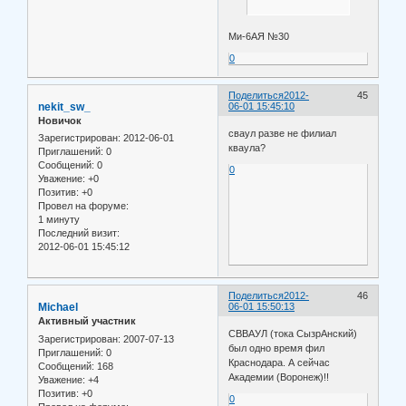
Ми-6АЯ №30
0
Поделиться
2012-
45
nekit_sw_
06-01 15:45:10
Новичок
сваул разве не филиал
Зарегистрирован
: 2012-06-01
кваула?
Приглашений:
0
Сообщений:
0
0
Уважение:
+0
Позитив:
+0
Провел на форуме:
1 минуту
Последний визит:
2012-06-01 15:45:12
Поделиться
2012-
46
Michael
06-01 15:50:13
Активный участник
СВВАУЛ (тока СызрАнский)
Зарегистрирован
: 2007-07-13
был одно время фил
Приглашений:
0
Краснодара. А сейчас
Сообщений:
168
Академии (Воронеж)!!
Уважение:
+4
Позитив:
+0
0