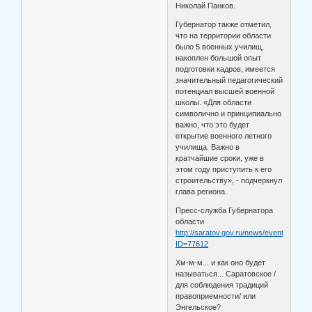
Николай Панков.
Губернатор также отметил,
что на территории области
было 5 военных училищ,
накоплен большой опыт
подготовки кадров, имеется
значительный педагогический
потенциал высшей военной
школы. «Для области
символично и принципиально
важно, что это будет
открытие военного летного
училища. Важно в
кратчайшие сроки, уже в
этом году приступить к его
строительству», - подчеркнул
глава региона.
Пресс-служба Губернатора
области
http://saratov.gov.ru/news/events/detail
ID=77612
Хм-м-м... и как оно будет
называться... Саратовское /
для соблюдения традиций
правоприемности/ или
Энгельское?