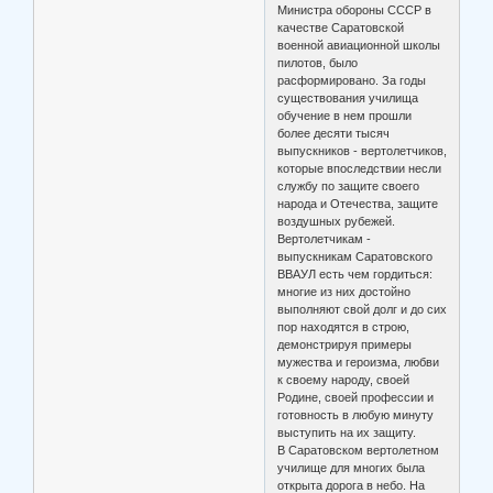
Министра обороны СССР в
качестве Саратовской
военной авиационной школы
пилотов, было
расформировано. За годы
существования училища
обучение в нем прошли
более десяти тысяч
выпускников - вертолетчиков,
которые впоследствии несли
службу по защите своего
народа и Отечества, защите
воздушных рубежей.
Вертолетчикам -
выпускникам Саратовского
ВВАУЛ есть чем гордиться:
многие из них достойно
выполняют свой долг и до сих
пор находятся в строю,
демонстрируя примеры
мужества и героизма, любви
к своему народу, своей
Родине, своей профессии и
готовность в любую минуту
выступить на их защиту.
В Саратовском вертолетном
училище для многих была
открыта дорога в небо. На