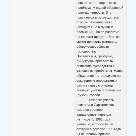
еще остаются серьёзные
проблемы у нашей оборонной
промышленности. Это
признается и руководством
страны. Военная наука
находится не в лучшем
положении - на ее развитие
не хватает средств. Все это
может понизить потенциал
обороноспособности
государства.
Поэтому мы, граждане,
вынуждены привлекать
внимание руководства к
указанным проблемам. Наше
обращение – это реакция на
сокращение вооруженных
сил и в первую очередь
военных учебных заведений
(вузов) России.
Такая же участь
постигла и Саратовское
высшее военное
авиационное училище
летчиков. В 1991 году
училище, которое было
создано в декабре 1969 года
на основании приказа