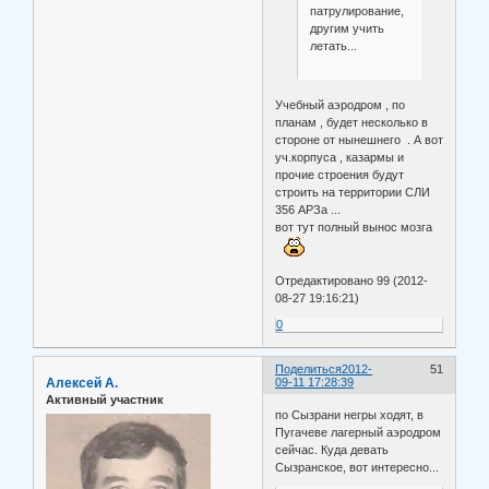
патрулирование,
другим учить
летать...
Учебный аэродром , по
планам , будет несколько в
стороне от нынешнего . А вот
уч.корпуса , казармы и
прочие строения будут
строить на территории СЛИ
356 АРЗа ...
вот тут полный вынос мозга
Отредактировано 99 (2012-
08-27 19:16:21)
0
Поделиться
2012-
51
Алексей А.
09-11 17:28:39
Активный участник
по Сызрани негры ходят, в
Пугачеве лагерный аэродром
сейчас. Куда девать
Сызранское, вот интересно...