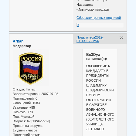
Навашина
-Ильинская площадь
Сбор электронных подписей
0
Поделиться
2012-
36
Arkan
01-13 15:21:54
Модератор
Bo3Dyx
написал(а):
ОБРАЩЕНИЕ К
КАНДИДАТУ В
ПРЕЗИДЕНТЫ
РОССИИ
ВЛАДИМИРУ
Откуда:
Питер
ВЛАДИМИРОВИЧУ
Зарегистрирован
: 2007-07-08
ПУТИНУ
Приглашений:
0
ОБ ОТКРЫТИИ
Сообщений:
1583
В САРАТОВЕ
Уважение:
+55
ВОЕННОГО
Позитив:
+73
АВИАЦИОННОГО
Пол:
Мужской
(ВЕРТОЛЕТНОГО)
Возраст:
67
[1959-06-14]
УЧИЛИЩА
Провел на форуме:
ЛЕТЧИКОВ
17 дней 7 часов
Последний визит: