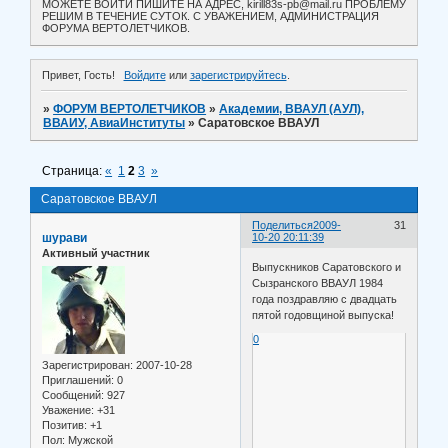
МОЖЕТЕ ВОЙТИ ПИШИТЕ НА АДРЕС, kirill83s-pb@mail.ru ПРОБЛЕМУ
РЕШИМ В ТЕЧЕНИЕ СУТОК. С УВАЖЕНИЕМ, АДМИНИСТРАЦИЯ
ФОРУМА ВЕРТОЛЕТЧИКОВ.
Привет, Гость!
Войдите
или
зарегистрируйтесь
.
»
ФОРУМ ВЕРТОЛЕТЧИКОВ
»
Академии, ВВАУЛ (АУЛ),
ВВАИУ, АвиаИнституты
»
Саратовское ВВАУЛ
Страница:
«
1
2
3
»
Саратовское ВВАУЛ
Поделиться
2009-
31
шурави
10-20 20:11:39
Активный участник
Выпускников Саратовского и
Сызранского ВВАУЛ 1984
года поздравляю с двадцать
пятой годовщиной выпуска!
0
Зарегистрирован
: 2007-10-28
Приглашений:
0
Сообщений:
927
Уважение:
+31
Позитив:
+1
Пол:
Мужской