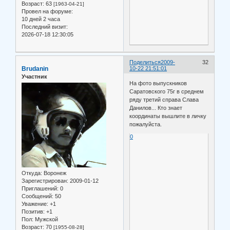
Возраст:
63
[1963-04-21]
Провел на форуме:
10 дней 2 часа
Последний визит:
2026-07-18 12:30:05
Поделиться
2009-
32
Brudanin
10-22 21:51:01
Участник
На фото выпускников
Саратовского 75г в среднем
ряду третий справа Слава
Данилов... Кто знает
координаты вышлите в личку
пожалуйста.
0
Откуда:
Воронеж
Зарегистрирован
: 2009-01-12
Приглашений:
0
Сообщений:
50
Уважение:
+1
Позитив:
+1
Пол:
Мужской
Возраст:
70
[1955-08-28]