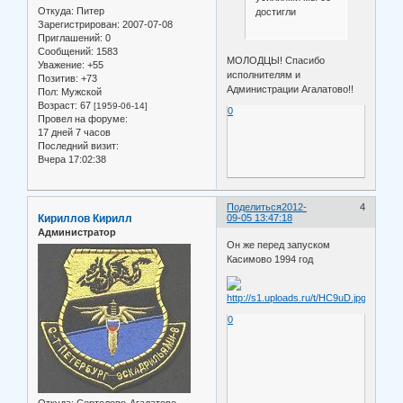
Откуда:
Питер
достигли
Зарегистрирован
: 2007-07-08
Приглашений:
0
Сообщений:
1583
МОЛОДЦЫ! Спасибо
Уважение:
+55
исполнителям и
Позитив:
+73
Администрации Агалатово!!
Пол:
Мужской
Возраст:
67
[1959-06-14]
0
Провел на форуме:
17 дней 7 часов
Последний визит:
Вчера 17:02:38
Поделиться
2012-
4
Кириллов Кирилл
09-05 13:47:18
Администратор
Он же перед запуском
Касимово 1994 год
0
Откуда:
Сертолово-Агалатово