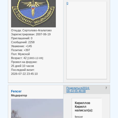
0
Откуда:
Сертолово-Агалатово
Зарегистрирован
: 2007-06-19
Приглашений:
0
Сообщений:
2258
Уважение:
+145
Позитив:
+397
Пол:
Мужской
Возраст:
42
[1983-12-06]
Провел на форуме:
25 дней 10 часов
Последний визит:
2026-07-22 23:45:10
Поделиться
2014-
7
Fencer
08-23 05:46:08
Модератор
Кириллов
Кирилл
написал(а):
fencer