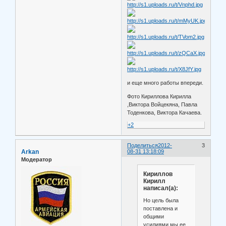
и еще много работы впереди.
Фото Кириллова Кирилла
,Виктора Войцекяна, Павла
Тоденкова, Виктора Качаева.
+2
Поделиться
2012-
3
Arkan
08-31 13:18:09
Модератор
Кириллов
Кирилл
написал(а):
Но цель была
поставлена и
общими
усилиями мы ее