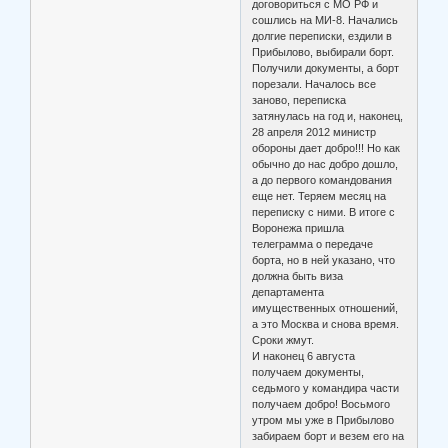
договориться с МО РФ и
сошлись на МИ-8. Начались
долгие переписки, ездили в
Прибылово, выбирали борт.
Получили документы, а борт
порезали. Началось все
заново, переписка
затянулась на год и, наконец,
28 апреля 2012 министр
обороны дает добро!!! Но как
обычно до нас добро дошло,
а до первого командования
еще нет. Теряем месяц на
переписку с ними. В итоге с
Воронежа пришла
телеграмма о передаче
борта, но в ней указано, что
должна быть виза
департамента
имущественных отношений,
а это Москва и снова время.
Сроки жмут.
И наконец 6 августа
получаем документы,
седьмого у командира части
получаем добро! Восьмого
утром мы уже в Прибылово
забираем борт и везем его на