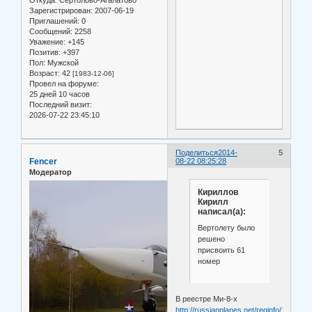
Зарегистрирован
: 2007-06-19
Приглашений:
0
Сообщений:
2258
Уважение:
+145
Позитив:
+397
Пол:
Мужской
Возраст:
42
[1983-12-06]
Провел на форуме:
25 дней 10 часов
Последний визит:
2026-07-22 23:45:10
Поделиться
2014-
5
Fencer
08-22 08:25:28
Модератор
Кириллов
Кирилл
написал(а):
Вертолету было
решено
присвоить 61
номер
В реестре Ми-8-х
http://russianplanes.net/reginfo/16425