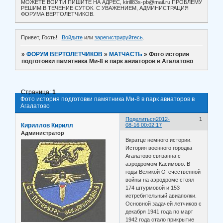
МОЖЕТЕ ВОЙТИ ПИШИТЕ НА АДРЕС, kirill83s-pb@mail.ru ПРОБЛЕМУ
РЕШИМ В ТЕЧЕНИЕ СУТОК. С УВАЖЕНИЕМ, АДМИНИСТРАЦИЯ
ФОРУМА ВЕРТОЛЕТЧИКОВ.
Привет, Гость!
Войдите
или
зарегистрируйтесь
.
»
ФОРУМ ВЕРТОЛЕТЧИКОВ
»
МАТЧАСТЬ
»
Фото история
подготовки памятника Ми-8 в парк авиаторов в Агалатово
Страница:
1
Фото история подготовки памятника Ми-8 в парк авиаторов в
Агалатово
Поделиться
2012-
1
Кириллов Кирилл
08-16 00:02:17
Администратор
Вкратце немного истории.
История военного городка
Агалатово связанна с
аэродромом Касимово. В
годы Великой Отечественной
войны на аэродроме стоял
174 штурмовой и 153
истребительный авиаполки.
Основной задачей летчиков с
декабря 1941 года по март
1942 года стало прикрытие