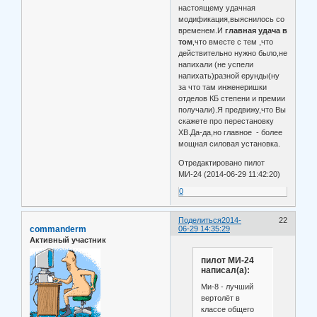
настоящему удачная
модификация,выяснилось со
временем.И
главная удача в
том
,что вместе с тем ,что
действительно нужно было,не
напихали (не успели
напихать)разной ерунды(ну
за что там инженеришки
отделов КБ степени и премии
получали).Я предвижу,что Вы
скажете про перестановку
ХВ.Да-да,но главное - более
мощная силовая установка.
Отредактировано пилот
МИ-24 (2014-06-29 11:42:20)
0
Поделиться
2014-
22
commanderm
06-29 14:35:29
Активный участник
пилот МИ-24
написал(а):
Ми-8 - лучший
вертолёт в
классе общего