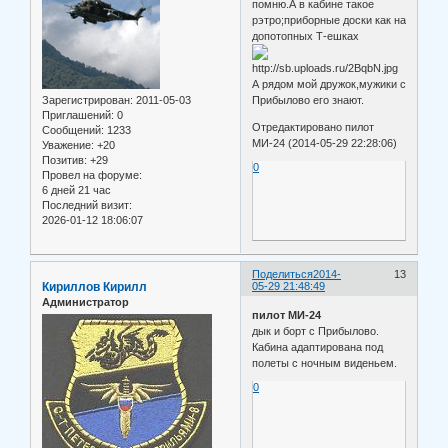
помню.А в кабине такое
рэтро;приборные доски как на
допотопных Т-ешках
А рядом мой дружок,мужики с
Зарегистрирован
: 2011-05-03
Прибылово его знают.
Приглашений:
0
Отредактировано пилот
Сообщений:
1233
МИ-24 (2014-05-29 22:28:06)
Уважение:
+20
Позитив:
+29
0
Провел на форуме:
6 дней 21 час
Последний визит:
2026-01-12 18:06:07
Поделиться
2014-
13
Кириллов Кирилл
05-29 21:48:49
Администратор
пилот МИ-24
дык и борт с Прибылово.
Кабина адаптирована под
полеты с ночным виденьем.
0