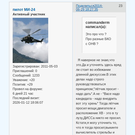
Поделиться
2014-
23
пилот МИ-24
06-29 18:27:35
Активный участник
commanderm
написал(а):
Это про что ?
Про разные БКО
с ОНВ ?
Я наверное не знаю,что
это.Да и уточнять здесь вряд
Зарегистрирован
: 2011-05-03
ли стоит во избежании
Приглашений:
0
длинной дискуссии.В этих
Сообщений:
1233
делах надо строго
Уважение:
+20
руководствоваться
Позитив:
+29
Провел на форуме:
принципом;"лётчик просит -
6 дней 21 час
надо дать".А не - "Васе надо
Последний визит:
кандидата - надо внедрить
2026-01-12 18:06:07
вот эту хрень" Тогда лётчик
просил мощи,двигатели и
расположение ХВ - это в ту
лузу,ДИССа никто не просил.
Кстати,я могу уточнить то,
что я тогда просил;выкинте
вычислитель стрельбы и