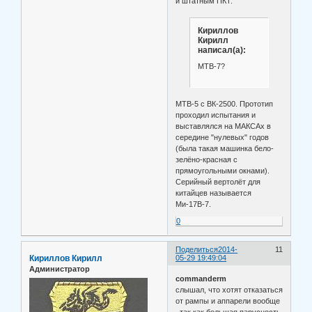
и штатным ПКТ.
Кириллов
Кирилл
написал(а):
МТВ-7?
МТВ-5 с ВК-2500. Прототип
проходил испытания и
выставлялся на МАКСАх в
середине "нулевых" годов
(была такая машинка бело-
зелёно-красная с
прямоугольными окнами).
Серийный вертолёт для
китайцев называется
Ми-17В-7.
0
Поделиться
2014-
11
Кириллов Кирилл
05-29 19:49:04
Администратор
commanderm
слышал, что хотят отказаться
от рампы и аппарели вообще
, так как большая парусность.