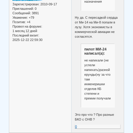
назначения
Зарегистрирован
: 2010-09-17
Приглашений:
0
Сообщений:
3891
Уважение:
+79
Ну да. С пересадкой сердца
Позитив:
+4
от Ми-14 на Ми-8 попали в
Провел на форуме:
лузу. Хотя экономисты в
1 месяц 12 дней
коммерческой авиации не
Последний визит:
согласятся.
2025-12-22 22:59:30
пилот МИ-24
написал(а):
не напихали (не
успели
напихать)разной
ерунды(ну за что
там
инженеришки
отделов КБ
степени и
премии получали
Это про что ? Про разные
БКО с ОНВ ?
0