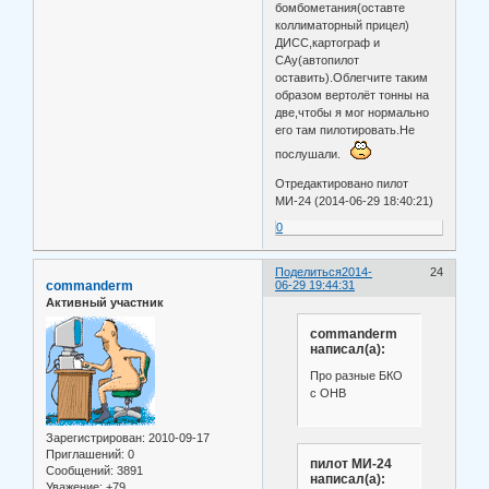
бомбометания(оставте
коллиматорный прицел)
ДИСС,картограф и
САу(автопилот
оставить).Облегчите таким
образом вертолёт тонны на
две,чтобы я мог нормально
его там пилотировать.Не
послушали.
Отредактировано пилот
МИ-24 (2014-06-29 18:40:21)
0
Поделиться
2014-
24
commanderm
06-29 19:44:31
Активный участник
commanderm
написал(а):
Про разные БКО
с ОНВ
Зарегистрирован
: 2010-09-17
Приглашений:
0
пилот МИ-24
Сообщений:
3891
написал(а):
Уважение:
+79