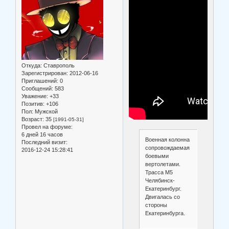
Откуда:
Ставрополь
Зарегистрирован
: 2012-06-16
Приглашений:
0
Сообщений:
583
Уважение:
+33
Позитив:
+106
Пол:
Мужской
Возраст:
35
[1991-05-31]
Провел на форуме:
6 дней 16 часов
Военная колонна
Последний визит:
сопровождаемая
2016-12-24 15:28:41
боевыми
вертолетами.
Трасса М5
Челябинск-
Екатеринбург.
Двигалась со
стороны
Екатеринбурга.