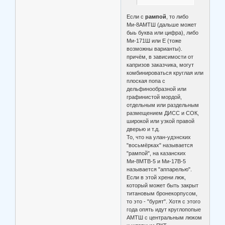
Если с
рампой
, то либо
Ми-8АМТШ (дальше может
быь буква или цифра), либо
Ми-171Ш или Е (тоже
возможны варианты).
причём, в зависимости от
капризов заказчика, могут
комбинироваться круглая или
плоская попа с
дельфинообразной или
графинистой мордой,
отдельным или раздельным
размещением ДИСС и СОК,
широкой или узкой правой
дверью и т.д.
То, что на улан-удэнских
"восьмёрках" называется
"рампой", на казанских
Ми-8МТВ-5 и Ми-17В-5
называется "аппарелью".
Если в этой хрени люк,
который может быть закрыт
титановым бронекорпусом,
то это - "бурят". Хотя с этого
года опять идут круглопопые
АМТШ с центральным люком