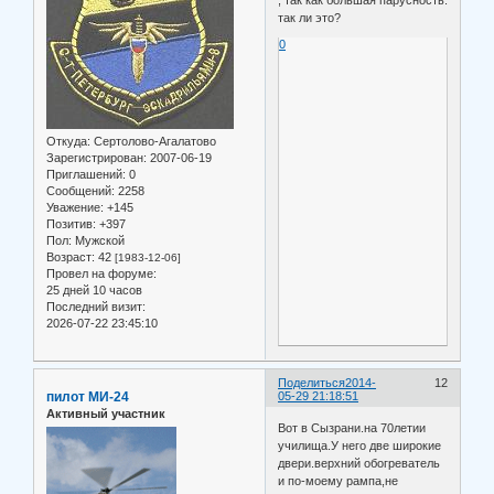
так ли это?
0
Откуда:
Сертолово-Агалатово
Зарегистрирован
: 2007-06-19
Приглашений:
0
Сообщений:
2258
Уважение:
+145
Позитив:
+397
Пол:
Мужской
Возраст:
42
[1983-12-06]
Провел на форуме:
25 дней 10 часов
Последний визит:
2026-07-22 23:45:10
Поделиться
2014-
12
пилот МИ-24
05-29 21:18:51
Активный участник
Вот в Сызрани.на 70летии
училища.У него две широкие
двери.верхний обогреватель
и по-моему рампа,не