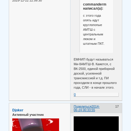
2025-12-22 22:59:30
commanderm
написал(а):
с этого года
опять идут
круглопопые
АМТШ с
центральным
люком и
штатным ПКТ.
ЕМНИП будут называться
Ми-8АМТШ-В. Кажется, с
ВК-2500, единой приборной
доской, усиленной
трансмиссией и т.д. ПИ
проходили в конце прошлого
года, СЛИ - в начале этого.
0
Поделиться
2014-
17
Djoker
06-24 00:33:55
Активный участник