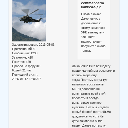
commanderm
написал(а):
Скока-скока?
Даже, если, в
дополнение к
этому, комплекс
УРВ выкинуть и
"лишние"
радиостанции,
Зарегистрирован
: 2011-05-03
получится около
Приглашений:
0
тонны.
Сообщений:
1233
Уважение:
+20
Позитив:
+29
Провел на форуме:
Да конечно.Всю безнадёгу
6 дней 21 час
наших чаяний мы осознали в
Последний визит:
полной мере ещё
2026-01-12 18:06:07
тогда.Поэтому когда тут
начинают восхвалять
Ми-24,особенно не
испытавшие всей этой
прелести,я всегда
испытываю двоякое
чувство...Вот мы и ждали
новый боевой вертолёт.Не
дождались,но хоть бы
дети.Каково же было
наше...Далее по тексту.