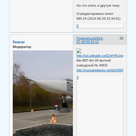
Но это опять в другую тему.
Отредактировано пилот
МИ-24 (2014-06-29 22:44:01)
0
Поделиться
2014-
26
Fencer
07-09 03:34:13
Модератор
Ми-8КП б/н 09 желтый
(заводской № 4083)
http://russianplanes.net/id140695
0