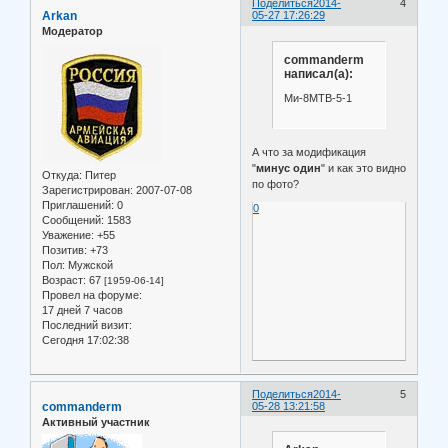
Поделиться
2014-
4
Arkan
05-27 17:26:29
Модератор
commanderm
написал(а):
Ми-8МТВ-5-1
А что за модификация
"
минус один
" и как это видно
Откуда:
Питер
по фото?
Зарегистрирован
: 2007-07-08
Приглашений:
0
0
Сообщений:
1583
Уважение:
+55
Позитив:
+73
Пол:
Мужской
Возраст:
67
[1959-06-14]
Провел на форуме:
17 дней 7 часов
Последний визит:
Сегодня 17:02:38
Поделиться
2014-
5
commanderm
05-28 13:21:58
Активный участник