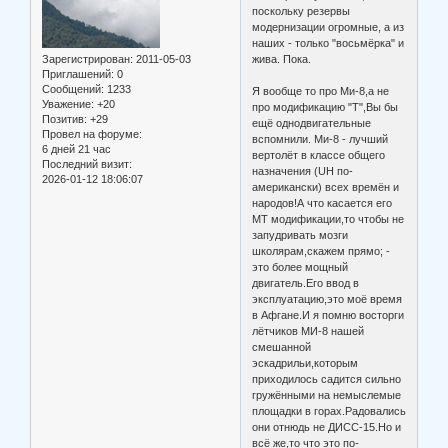
поскольку резервы
модернизации огромные, а из
наших - только "восьмёрка" и
Зарегистрирован
: 2011-05-03
жива. Пока.
Приглашений:
0
Сообщений:
1233
Я вообще то про Ми-8,а не
Уважение:
+20
про модификацию "Т",Вы бы
Позитив:
+29
ещё однодвигательные
Провел на форуме:
вспомнили. Ми-8 - лучший
6 дней 21 час
вертолёт в классе общего
Последний визит:
назначения (UH по-
2026-01-12 18:06:07
американски) всех времён и
народов!А что касается его
МТ модификации,то чтобы не
запудривать мозги
школярам,скажем прямо; -
это более мощный
двигатель.Его ввод в
эксплуатацию,это моё время
в Афгане.И я помню восторги
лётчиков МИ-8 нашей
смешанной
эскадрильи,которым
приходилось садится сильно
гружёнными на немыслемые
площадки в горах.Радовались
они отнюдь не ДИСС-15.Но и
всё же,то что это по-