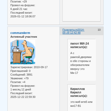
Позитив:
+29
Провел на форуме:
6 дней 21 час
Последний визит:
2026-01-12 18:06:07
Поделиться
2014-
10
commanderm
05-29 12:42:48
Активный участник
пилот МИ-24
написал(а):
А с
рампой,дверями
в обе стороны и
обогревателем
Зарегистрирован
: 2010-09-17
вверху-это
Приглашений:
0
Ми-17
Сообщений:
3891
Уважение:
+79
Позитив:
+4
Провел на форуме:
Кириллов
1 месяц 12 дней
Кирилл
Последний визит:
написал(а):
2025-12-22 22:59:30
это ми8 мтв5 или
ми17-В1