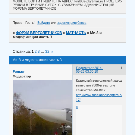
МОЖЕТЕ ВОЙТИ ПИШИТЕ НА АДРЕС, kirill83s-pb@mail.ru ПРОБЛЕМУ
РЕШИМ В ТЕЧЕНИЕ СУТОК. С УВАЖЕНИЕМ, АДМИНИСТРАЦИЯ
ФОРУМА ВЕРТОЛЕТЧИКОВ.
Привет, Гость!
Войдите
или
зарегистрируйтесь
.
»
ФОРУМ ВЕРТОЛЕТЧИКОВ
»
МАТЧАСТЬ
»
Ми-8 и
модификации часть 3
Страница:
1
2
3
…
32
»
Ми-8 и модификации часть 3
Поделиться
2014-
1
Fencer
05-25 03:30:10
Модератор
Казанский вертолетный завод
выпустил 7500-й вертолет
семейства Ми-8/17
http://www.russianhelicopters.aero/r.../7
17/
0