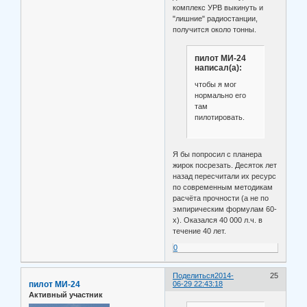
комплекс УРВ выкинуть и
"лишние" радиостанции,
получится около тонны.
пилот МИ-24
написал(а):
чтобы я мог
нормально его
там
пилотировать.
Я бы попросил с планера
жирок посрезать. Десяток лет
назад пересчитали их ресурс
по современным методикам
расчёта прочности (а не по
эмпирическим формулам 60-
х). Оказался 40 000 л.ч. в
течение 40 лет.
0
Поделиться
2014-
25
пилот МИ-24
06-29 22:43:18
Активный участник