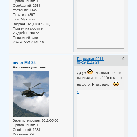
Приглашений:
0
Сообщений:
2258
Уважение:
+145
Позитив:
+397
Пол:
Мужской
Возраст:
42
[1983-12-06]
Провел на форуме:
25 дней 10 часов
Последний визит:
2026-07-22 23:45:10
Поделиться
2014-
9
пилот МИ-24
05-29 11:19:23
Активный участник
Да уж
..Выходит то что я
написал и есть "-1"в том,что
на фото.Ну да ладно...
0
Зарегистрирован
: 2011-05-03
Приглашений:
0
Сообщений:
1233
Уважение:
+20