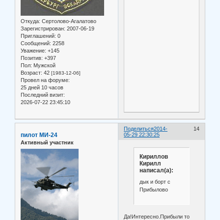
Откуда:
Сертолово-Агалатово
Зарегистрирован
: 2007-06-19
Приглашений:
0
Сообщений:
2258
Уважение:
+145
Позитив:
+397
Пол:
Мужской
Возраст:
42
[1983-12-06]
Провел на форуме:
25 дней 10 часов
Последний визит:
2026-07-22 23:45:10
Поделиться
2014-
14
пилот МИ-24
05-29 22:30:25
Активный участник
Кириллов
Кирилл
написал(а):
дык и борт с
Прибылово
Да!Интересно.Прибыли то