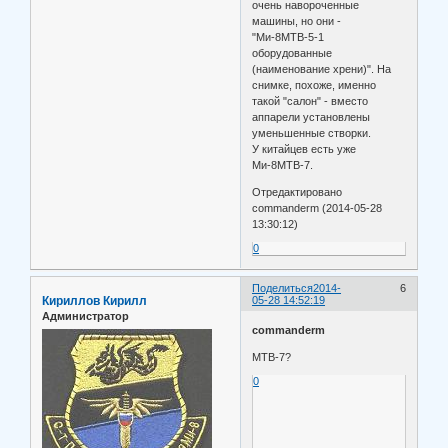
очень навороченные
машины, но они -
"Ми-8МТВ-5-1
оборудованные
(наименование хрени)". На
снимке, похоже, именно
такой "салон" - вместо
аппарели установлены
уменьшенные створки.
У китайцев есть уже
Ми-8МТВ-7.
Отредактировано
commanderm (2014-05-28
13:30:12)
0
Поделиться
2014-
6
Кириллов Кирилл
05-28 14:52:19
Администратор
commanderm
МТВ-7?
0