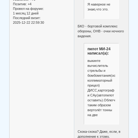
Позитив:
+4
Я наверное не
Провел на форуме:
знаю,что это.
1 месяц 12 дней
Последний визит:
2025-12-22 22:59:30
БКО - бортовой комплекс
обороны, ОНВ - очки ночного
видения.
пилот МИ-24
написал(а):
выкинте
вычислитель
стрельбы и
бомбометания(оставте
коллиматорный
прицел)
ДИСС,картограф
и САу(автопилот
оставить).Облегчите
таким образом
вертолёт тонны
на две
Скока-скока? Даже, если, в
дополнение к этому,