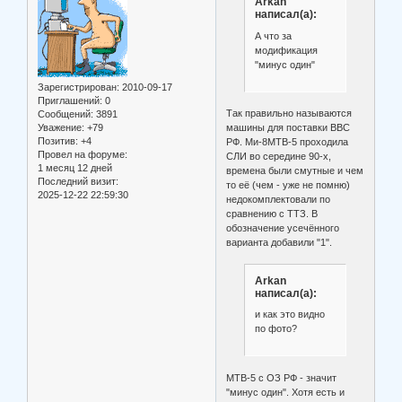
Arkan
написал(а):
А что за
модификация
"минус один"
Зарегистрирован
: 2010-09-17
Приглашений:
0
Так правильно называются
Сообщений:
3891
Уважение:
+79
машины для поставки ВВС
Позитив:
+4
РФ. Ми-8МТВ-5 проходила
Провел на форуме:
СЛИ во середине 90-х,
1 месяц 12 дней
времена были смутные и чем
Последний визит:
то её (чем - уже не помню)
2025-12-22 22:59:30
недокомплектовали по
сравнению с ТТЗ. В
обозначение усечённого
варианта добавили "1".
Arkan
написал(а):
и как это видно
по фото?
МТВ-5 с ОЗ РФ - значит
"минус один". Хотя есть и