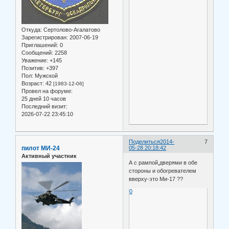
Откуда:
Сертолово-Агалатово
Зарегистрирован
: 2007-06-19
Приглашений:
0
Сообщений:
2258
Уважение:
+145
Позитив:
+397
Пол:
Мужской
Возраст:
42
[1983-12-06]
Провел на форуме:
25 дней 10 часов
Последний визит:
2026-07-22 23:45:10
Поделиться
2014-
7
пилот МИ-24
05-28 20:18:42
Активный участник
А с рампой,дверями в обе
стороны и обогревателем
вверху-это Ми-17 ??
0