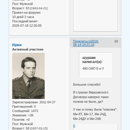
Пол:
Мужской
Возраст:
63
[1963-04-21]
Провел на форуме:
10 дней 2 часа
Последний визит:
2026-07-18 12:30:05
Поделиться
2018-
10
Иржи
06-14 19:21:10
Активный участник
шурави
написал(а):
490 ОВП Б и У
Большое спасибо!
В странах Варшавского
Договора наверно таких
полков не было, да?
Зарегистрирован
: 2011-04-27
Приглашений:
0
У нас в полку была "класика":
Сообщений:
1473
Ми-8Т, Ми-17, Ми-24Д,
Уважение:
+36
Ми-24ДУ и Ми-24В.
Позитив:
+0
Пол:
Мужской
0
Возраст:
69
[1957-03-15]