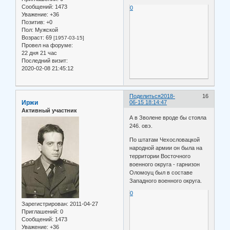
Сообщений:
1473
0
Уважение:
+36
Позитив:
+0
Пол:
Мужской
Возраст:
69
[1957-03-15]
Провел на форуме:
22 дня 21 час
Последний визит:
2020-02-08 21:45:12
Поделиться
2018-
16
Иржи
06-15 18:14:47
Активный участник
А в Зволене вроде бы стояла
246. овэ.
По штатам Чехословацкой
народной армии он была на
территории Восточного
военного округа - гарнизон
Оломоуц был в составе
Западного военного округа.
0
Зарегистрирован
: 2011-04-27
Приглашений:
0
Сообщений:
1473
Уважение:
+36