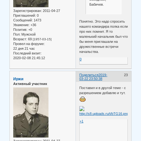
Бабичев.
Зарегистрирован
: 2011-04-27
Приглашений:
0
Сообщений:
1473
Понятно. Это надо спросить
Уважение:
+36
нашего командира полка если
Позитив:
+0
про них помнит. Я то
Пол:
Мужской
маленький начальник был что
Возраст:
69
[1957-03-15]
бы меня приглашали на
Провел на форуме:
дружественные встречи
22 дня 21 час
начальства.
Последний визит:
2020-02-08 21:45:12
0
Поделиться
2019-
23
Иржи
03-22 23:50:38
Активный участник
Поставил и в другой теме - с
разрешением добавлю и тут.
+1