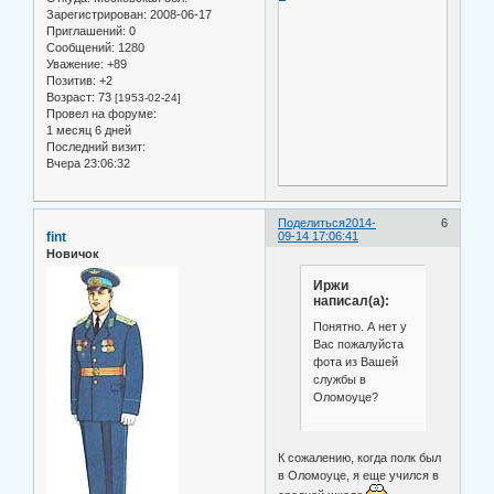
Зарегистрирован
: 2008-06-17
Приглашений:
0
Сообщений:
1280
Уважение:
+89
Позитив:
+2
Возраст:
73
[1953-02-24]
Провел на форуме:
1 месяц 6 дней
Последний визит:
Вчера 23:06:32
Поделиться
2014-
6
fint
09-14 17:06:41
Новичок
Иржи
написал(а):
Понятно. А нет у
Вас пожалуйста
фота из Вашей
службы в
Оломоуце?
К сожалению, когда полк был
в Оломоуце, я еще учился в