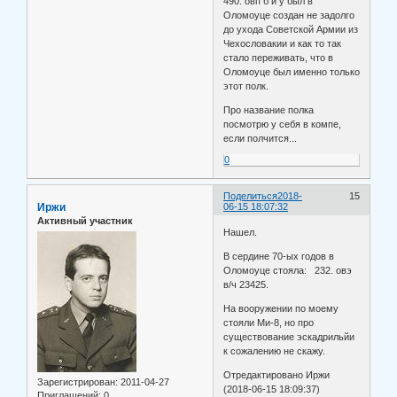
490. овп б и у был в
Оломоуце создан не задолго
до ухода Советской Армии из
Чехословакии и как то так
стало переживать, что в
Оломоуце был именно только
этот полк.
Про название полка
посмотрю у себя в компе,
если полчится...
0
Поделиться
2018-
15
Иржи
06-15 18:07:32
Активный участник
Нашел.
В сердине 70-ых годов в
Оломоуце стояла: 232. овэ
в/ч 23425.
На вооружении по моему
стояли Ми-8, но про
существование эскадрильйи
к сожалению не скажу.
Отредактировано Иржи
Зарегистрирован
: 2011-04-27
(2018-06-15 18:09:37)
Приглашений:
0