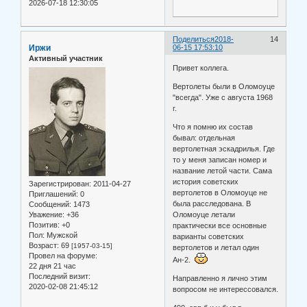
2026-07-18 12:30:05
Поделиться
2018-
14
Иржи
06-15 17:53:10
Активный участник
Привет коллега.
Вертолеты были в Оломоуце
"всегда". Уже с августа 1968
г.
Что я помню их состав
бывал: отдельная
вертолетная эскадрилья. Где
то у меня записан номер и
название летой части. Сама
история советских
Зарегистрирован
: 2011-04-27
вертолетов в Оломоуце не
Приглашений:
0
была расследована. В
Сообщений:
1473
Уважение:
+36
Оломоуце летали
Позитив:
+0
практически все основные
Пол:
Мужской
варианты советских
Возраст:
69
[1957-03-15]
вертолетов и летал один
Провел на форуме:
Ан-2.
22 дня 21 час
Последний визит:
Направленно я лично этим
2020-02-08 21:45:12
вопросом не интерессовался.