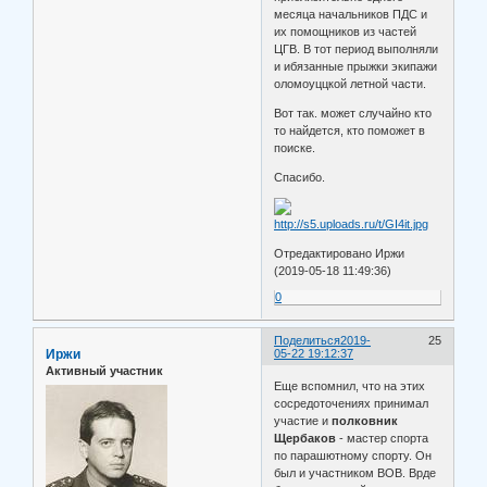
месяца начальников ПДС и
их помощников из частей
ЦГВ. В тот период выполняли
и ибязанные прыжки экипажи
оломоуццкой летной части.
Вот так. может случайно кто
то найдется, кто поможет в
поиске.
Спасибо.
Отредактировано Иржи
(2019-05-18 11:49:36)
0
Поделиться
2019-
25
Иржи
05-22 19:12:37
Активный участник
Еще вспомнил, что на этих
сосредоточениях принимал
участие и
полковник
Щербаков
- мастер спорта
по парашютному спорту. Он
был и участником ВОВ. Врде