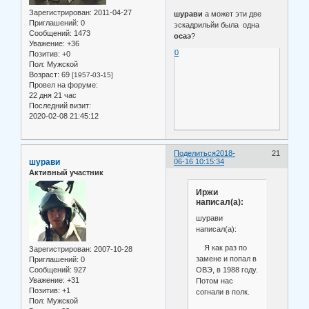
Зарегистрирован
: 2011-04-27
шурави
а может эти две
Приглашений:
0
эскадрильйи была одна
Сообщений:
1473
осаэ
?
Уважение:
+36
0
Позитив:
+0
Пол:
Мужской
Возраст:
69
[1957-03-15]
Провел на форуме:
22 дня 21 час
Последний визит:
2020-02-08 21:45:12
Поделиться
2018-
21
шурави
06-16 10:15:34
Активный участник
Иржи
написал(а):
шурави
написал(а):
Я как раз по
Зарегистрирован
: 2007-10-28
замене и попал в
Приглашений:
0
ОВЭ, в 1988 году.
Сообщений:
927
Уважение:
+31
Потом нас
Позитив:
+1
согнали в полк.
Пол:
Мужской