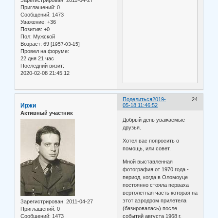
Зарегистрирован
: 2011-04-27
Приглашений:
0
Сообщений:
1473
Уважение:
+36
Позитив:
+0
Пол:
Мужской
Возраст:
69
[1957-03-15]
Провел на форуме:
22 дня 21 час
Последний визит:
2020-02-08 21:45:12
Поделиться
2019-
24
Иржи
05-18 11:46:52
Активный участник
Добрый день уважаемые
друзья.
Хотел вас попросить о
помощь, или совет.
Мной выставленная
фотография от 1970 года -
период, когда в Оломоуце
постоянно стояла перваха
вертолетная часть которая на
этот аэродром прилетела
Зарегистрирован
: 2011-04-27
(базировалась) после
Приглашений:
0
событий августа 1968 г.
Сообщений:
1473