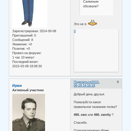
Салкиным
обозвали?
Это не я.
0
Зарегистрирован
: 2014-09-08
Приглашений:
0
Сообщений:
8
Уважение:
+0
Позитив:
+0
Провел на форуме:
1 час 10 минут
Последний визит:
2015-03-08 18:08:30
Поделиться
2015-
8
Иржи
06-29 14:16:18
Активный участник
Добрый день друзья.
Пожалуйста какое
правильное название полка?
490. овп
или
490. овпбу
?
Спасибо.
Отредактировано Иржи