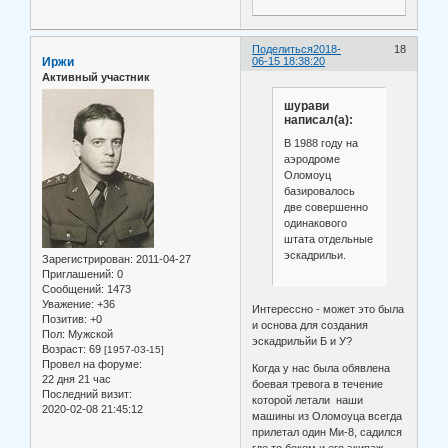
Поделиться
2018-
18
Иржи
06-15 18:38:20
Активный участник
шурави
написал(а):
В 1988 году на
аэродроме
Оломоуц
базировалось
две совершенно
одинакового
штата отдельные
эскадрильи.
Зарегистрирован
: 2011-04-27
Приглашений:
0
Сообщений:
1473
Уважение:
+36
Интерессно - может это была
Позитив:
+0
и основа для создания
Пол:
Мужской
эскадрильйи Б и У?
Возраст:
69
[1957-03-15]
Провел на форуме:
Когда у нас была обявлена
22 дня 21 час
боевая тревога в течение
Последний визит:
которой летали наши
2020-02-08 21:45:12
машины из Оломоуца всегда
прилетал один Ми-8, садился