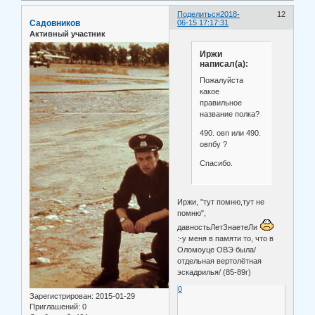
Поделиться
2018-
12
Садовников
06-15 17:17:31
Активный участник
Иржи
написал(а):
Пожалуйста
какое
правильное
название полка?
490. овп или 490.
овпбу ?
Спасибо.
Иржи, "тут помню,тут не
помню",
давностьЛетЗнаетеЛи
:-у меня в памяти то, что в
Оломоуце ОВЭ была/
отдельная вертолётная
эскадрилья/ (85-89г)
0
Зарегистрирован
: 2015-01-29
Приглашений:
0