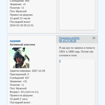
Сообщений:
464
Уважение:
+4
Позитив:
+2
Пол:
Мужской
Провел на форуме:
13 дней 12 часов
Последний визит:
2024-02-26 00:21:01
Поделиться
2018-
13
шурави
06-15 17:46:30
Активный участник
Я как раз по замене и попал в
ОВЭ, в 1988 году. Потом нас
согнали в полк.
0
Зарегистрирован
: 2007-10-28
Приглашений:
0
Сообщений:
927
Уважение:
+31
Позитив:
+1
Пол:
Мужской
Возраст:
63
[1963-04-21]
Провел на форуме:
10 дней 2 часа
Последний визит: