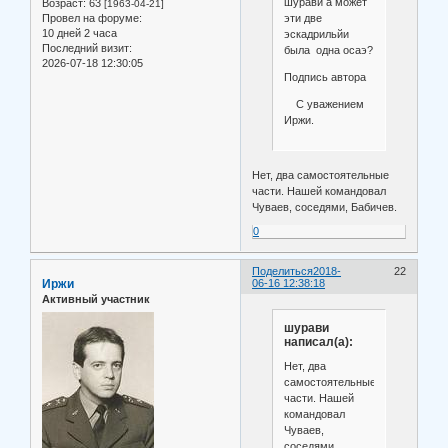
шурави а может
Возраст:
63
[1963-04-21]
эти две
Провел на форуме:
10 дней 2 часа
эскадрильйи
Последний визит:
была одна осаэ?
2026-07-18 12:30:05
Подпись автора
С уважением
Иржи.
Нет, два самостоятельные
части. Нашей командовал
Чуваев, соседями, Бабичев.
0
Поделиться
2018-
22
Иржи
06-16 12:38:18
Активный участник
шурави
написал(а):
Нет, два
самостоятельные
части. Нашей
командовал
Чуваев,
соседями,