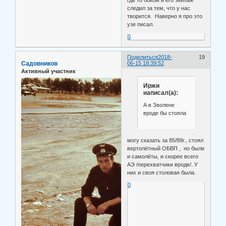
где то боком и его экипаж
следил за тем, что у нас
творится. Наверно я про это
узе писал.
0
Поделиться
2018-
19
Садовников
06-15 18:39:52
Активный участник
Иржи
написал(а):
А в Зволене
вроде бы стояла
могу сказать за 85/89г., стоял
вертолётный ОБВП , но были
и самолёты, и скорее всего
АЭ /перехватчики вроде/. У
них и своя столовая была.
0