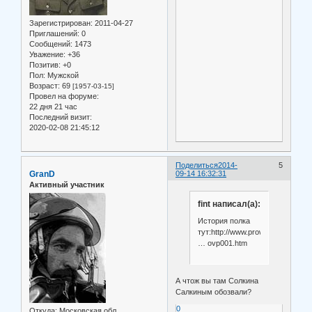
Зарегистрирован
: 2011-04-27
Приглашений:
0
Сообщений:
1473
Уважение:
+36
Позитив:
+0
Пол:
Мужской
Возраст:
69
[1957-03-15]
Провел на форуме:
22 дня 21 час
Последний визит:
2020-02-08 21:45:12
Поделиться
2014-
5
GranD
09-14 16:32:31
Активный участник
fint написал(а):
История полка
тут:http://www.prowars.ru/ALL_
… ovp001.htm
А чтож вы там Солкина
Салкиным обозвали?
0
Откуда:
Московская обл.