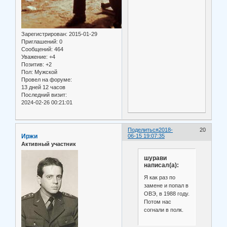
Зарегистрирован
: 2015-01-29
Приглашений:
0
Сообщений:
464
Уважение:
+4
Позитив:
+2
Пол:
Мужской
Провел на форуме:
13 дней 12 часов
Последний визит:
2024-02-26 00:21:01
Поделиться
2018-
20
Иржи
06-15 19:07:35
Активный участник
шурави
написал(а):
Я как раз по
замене и попал в
ОВЭ, в 1988 году.
Потом нас
согнали в полк.