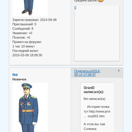
средней школе
0
Зарегистрирован
: 2014-09-08
Приглашений:
0
Сообщений:
8
Уважение:
+0
Позитив:
+0
Провел на форуме:
1 час 10 минут
Последний визит:
2015-03-08 18:08:30
Поделиться
2014-
7
fint
09-14 17:08:47
Новичок
GranD
написал(а):
fint написал(а):
История полка
тут:http://www.prowars.ru/ALL_
… ovp001.htm
А чтож вы там
Солкина