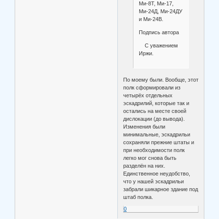
Ми-8Т, Ми-17,
Ми-24Д, Ми-24ДУ
и Ми-24В.
Подпись автора
С уважением
Иржи.
По моему были. Вообще, этот
полк сформировали из
четырёх отдельных
эскадрилий, которые так и
остались на месте своей
дислокации (до вывода).
Изменения были
минимальные, эскадрильи
сохраняли прежние штаты и
при необходимости полк
легко мог снова быть
разделён на них.
Единственное неудобство,
что у нашей эскадрильи
забрали шикарное здание под
штаб полка.
0