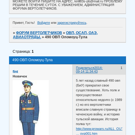
МОЖЕТЕ ВОЙТИ ПИШИТЕ НА АДРЕС, kirill83s-pb@mail.ru ПРОБЛЕМУ
РЕШИМ В ТЕЧЕНИЕ СУТОК. С УВАЖЕНИЕМ, АДМИНИСТРАЦИЯ
ФОРУМА ВЕРТОЛЕТЧИКОВ.
Привет, Гость!
Войдите
или
зарегистрируйтесь
.
»
ФОРУМ ВЕРТОЛЕТЧИКОВ
»
ОВП, ОСАП, ОАЭ,
АВИАОТРЯДЫ.
»
490 ОВП Оломоуц-Тула
Страница:
1
490 ОВП Оломоуц-Тула
Поделиться
2014-
1
fint
09-14 11:34:43
Новичок
5 лет назад славный 490 овп
(БиУ) прекратил свое
существование. Хоть полк и
просуществовал
относительно недолго (с 1989
г.) но его вертолетчики
вписали славную страницу в
чеченскую войну, и историю
тульской авиации. История
полка тут:
http://www.prowars.ru/ALL_OUT/AiKOut
… ovp001.htm