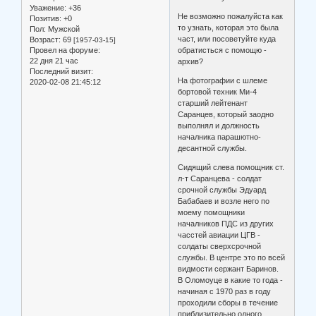
Уважение:
+36
Не возможно пожалуйста как
Позитив:
+0
то узнать, которая это была
Пол:
Мужской
част, или посоветуйте куда
Возраст:
69
[1957-03-15]
обратисться с помощю -
Провел на форуме:
22 дня 21 час
архив?
Последний визит:
На фотографии с шлеме
2020-02-08 21:45:12
бортовой техник Ми-4
старший лейтенант
Саранцев, который заодно
выполнял и должность
началника парашютно-
десантной службы.
Сидящий слева помощник ст.
л-т Саранцева - солдат
срочной службы Эдуард
Бабабаев и возле него по
моему помощники
началников ПДС из других
часстей авиации ЦГВ -
солдаты сверхсрочной
службы. В центре это по всей
видмости сержант Баринов.
В Оломоуце в какие то года -
начиная с 1970 раз в году
проходили сборы в течение
приблизительно одного