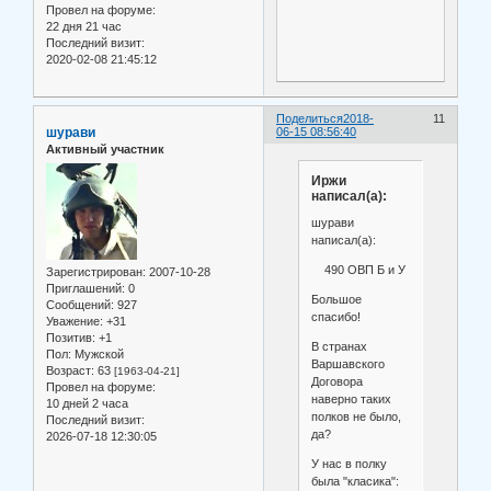
Провел на форуме:
22 дня 21 час
Последний визит:
2020-02-08 21:45:12
Поделиться
2018-
11
шурави
06-15 08:56:40
Активный участник
Иржи
написал(а):
шурави
написал(а):
490 ОВП Б и У
Зарегистрирован
: 2007-10-28
Приглашений:
0
Большое
Сообщений:
927
спасибо!
Уважение:
+31
Позитив:
+1
В странах
Пол:
Мужской
Варшавского
Возраст:
63
[1963-04-21]
Договора
Провел на форуме:
наверно таких
10 дней 2 часа
полков не было,
Последний визит:
да?
2026-07-18 12:30:05
У нас в полку
была "класика":