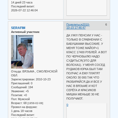
14 дней 23 часа
Последний визит:
2026-07-22 12:46:04
Поделиться
2010-
6
SERAFIM
10-23 17:46:47
Активный участник
ДА УЖ!!! ПЕНСИИ У НАС -
ТОЛЬКО В СРАВНЕНИИ С
БАБУШКАМИ ВЫСОКИЕ. У
МЕНЯ ТОЖЕ МАЙОР+1
КЛАСС 17400 РУБЛЕЙ. А ВОТ
ПО ЧЕРНОБЫЛЮ НАДО
СУДИТЬСЯ(ЭТО ДЛЯ
ВОЛОХА1). У МЕНЯ СОСЕД
РУДАКОВ ЮРКА БЫЛ ТАМ
Откуда:
ВЯЗЬМА , СМОЛЕНСКОЙ
ПОЛЧАС А ЕМУ ПЛАТЯТ
ОБЛ.
ОКОЛО 30 000.ТАК ЧТО
Зарегистрирован
: 2010-10-23
РАЗБИРАЙСЯ.ДА И ВСЕ У
Приглашений:
0
НАС В ВЯЗЬМЕ И КОТ
Сообщений:
194
СЕРЁГА И КРАСИКОВ
Уважение:
+5
МИШКА МЕНЬШЕ 30 НЕ
Позитив:
+0
ПОЛУЧАЮТ.
Пол:
Мужской
Возраст:
68
[1958-02-08]
0
Провел на форуме:
1 день 18 часов
Последний визит: