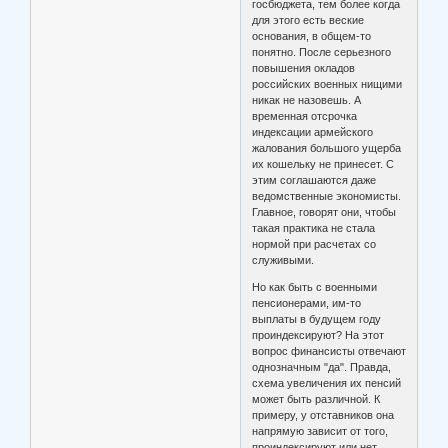
госбюджета, тем более когда
для этого есть веские
основания, в общем-то
понятно. После серьезного
повышения окладов
российских военных нищими
никак не назовешь. А
временная отсрочка
индексации армейского
жалования большого ущерба
их кошельку не принесет. С
этим соглашаются даже
ведомственные экономисты.
Главное, говорят они, чтобы
такая практика не стала
нормой при расчетах со
служивыми.
Но как быть с военными
пенсионерами, им-то
выплаты в будущем году
проиндексируют? На этот
вопрос финансисты отвечают
однозначным "да". Правда,
схема увеличения их пенсий
может быть различной. К
примеру, у отставников она
напрямую зависит от того,
проиндексируют или нет