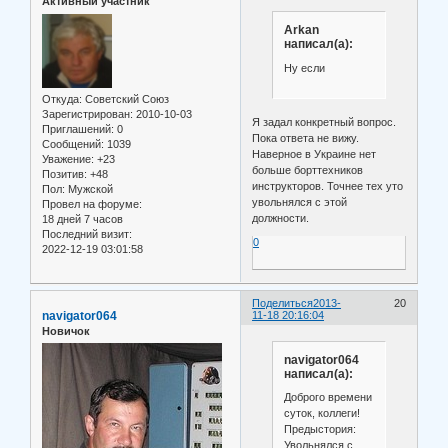
Активный участник
Arkan
написал(а):
Ну если
Откуда:
Советский Союз
Зарегистрирован
: 2010-10-03
Я задал конкретный вопрос.
Приглашений:
0
Пока ответа не вижу.
Сообщений:
1039
Наверное в Украине нет
Уважение:
+23
больше борттехников
Позитив:
+48
инструкторов. Точнее тех уто
Пол:
Мужской
увольнялся с этой
Провел на форуме:
должности.
18 дней 7 часов
Последний визит:
0
2022-12-19 03:01:58
Поделиться
2013-
20
navigator064
11-18 20:16:04
Новичок
navigator064
написал(а):
Доброго времени
суток, коллеги!
Предыстория:
Увольнялся с