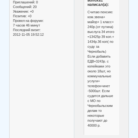
волоха1
Приглашений:
0
написал(а):
Сообщений:
20
Уважение:
+0
Считаю пенсию:
Позитив:
+0
ком.звена+
Провел на форуме:
майор+ 1 класс+
7 часов 46 минут
240р.(от путина)
Последний визит:
выслуга 34 итого
2012-11-05 19:52:12
=13425р 39 коп.+
1434р.36 коп( по
суду за
Чернобыль)
Если добавить
ЕДВ+3243р. с
копейками это
около 18шт, но
коммунальные
услуги+
телефон+инет
-5000шт. Если
судится дальше
с МО по
Чернобыльским
делам то
некоторые
получают до
40000 р.