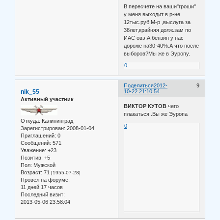
В пересчете на ваши"гроши"
у меня выходит в р-не
12тыс.руб.М-р ,выслуга за
38лет,крайняя долж.зам по
ИАС овэ.А бензин у нас
дороже на30-40%.А что после
выборов?Мы же в Эуропу.
0
Поделиться
2012-
9
nik_55
10-22 21:10:54
Активный участник
ВИКТОР КУТОВ
чего
плакаться .Вы же Эуропа
Откуда:
Калининград
0
Зарегистрирован
: 2008-01-04
Приглашений:
0
Сообщений:
571
Уважение:
+23
Позитив:
+5
Пол:
Мужской
Возраст:
71
[1955-07-28]
Провел на форуме:
11 дней 17 часов
Последний визит:
2013-05-06 23:58:04