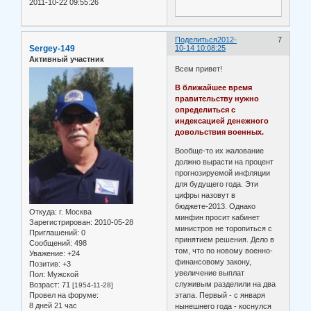
2011-10-22 09:55:26
Поделиться
2012-
7
Sergey-149
10-14 10:08:25
Активный участник
Всем привет!
В ближайшее время
правительству нужно
определиться с
индексацией денежного
довольствия военных.
Вообще-то их жалование
должно вырасти на процент
прогнозируемой инфляции
для будущего года. Эти
цифры назовут в
бюджете-2013. Однако
Откуда:
г. Москва
минфин просит кабинет
Зарегистрирован
: 2010-05-28
министров не торопиться с
Приглашений:
0
принятием решения. Дело в
Сообщений:
498
том, что по новому военно-
Уважение:
+24
финансовому закону,
Позитив:
+3
увеличение выплат
Пол:
Мужской
служивым разделили на два
Возраст:
71
[1954-11-28]
этапа. Первый - с января
Провел на форуме:
8 дней 21 час
нынешнего года - коснулся