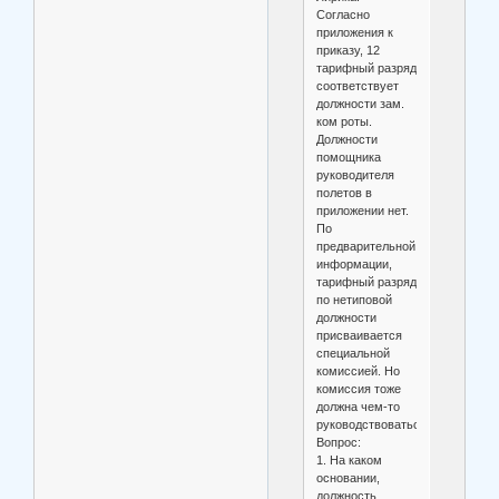
Согласно
приложения к
приказу, 12
тарифный разряд
соответствует
должности зам.
ком роты.
Должности
помощника
руководителя
полетов в
приложении нет.
По
предварительной
информации,
тарифный разряд
по нетиповой
должности
присваивается
специальной
комиссией. Но
комиссия тоже
должна чем-то
руководствоваться.
Вопрос:
1. На каком
основании,
должность