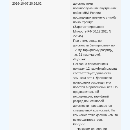
2016-10-07 20:26:02
должностями
военнослужащих внутренних
войск МВД России,
проходящих военную службу
по контракту"
(Зарегистрировано в
Минюсте РФ 30.12.2011 N
22845)
При этом, оклад по
должности был присвоен по
12-му тарифному разряду,
т.е. 21 тысяча руб.
Лирика:
Согласно приложения к
приказу, 12 тарифный разряд
соответствует должности
зам. ком роты. Должности
помощника руководителя
полетов в приложении нет. По
предварительной
информации, тарифный
разряд по нетиповой
должности присваивается
специальной комиссией. Но
комиссия тоже должна чем-то
руководствоваться.
Вопрос:
1. На каком основании,