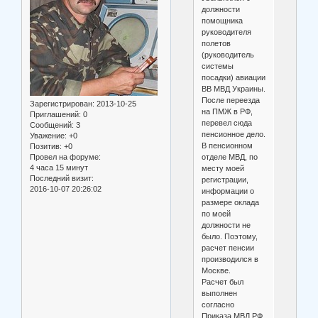
должности
помощника
руководителя
полетов
(руководитель
системы
посадки) авиации
ВВ МВД Украины.
После переезда
Зарегистрирован
: 2013-10-25
на ПМЖ в РФ,
Приглашений:
0
перевел сюда
Сообщений:
3
пенсионное дело.
Уважение:
+0
В пенсионном
Позитив:
+0
отделе МВД, по
Провел на форуме:
4 часа 15 минут
месту моей
Последний визит:
регистрации,
2016-10-07 20:26:02
информации о
размере оклада
по моей
должности не
было. Поэтому,
расчет пенсии
производился в
Москве.
Расчет был
выполнен
согласно
Приказа МВД РФ