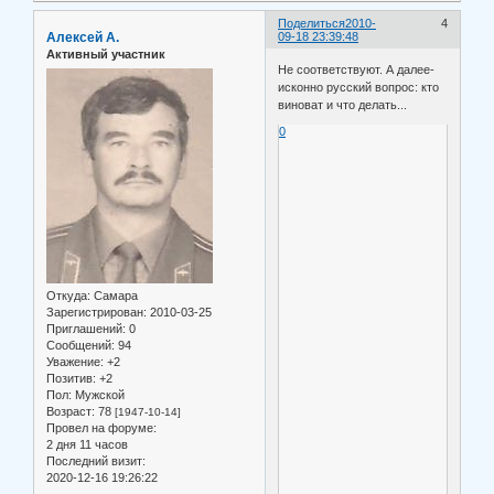
Поделиться
2010-
4
Алексей А.
09-18 23:39:48
Активный участник
Не соответствуют. А далее-
исконно русский вопрос: кто
виноват и что делать...
0
Откуда:
Самара
Зарегистрирован
: 2010-03-25
Приглашений:
0
Сообщений:
94
Уважение:
+2
Позитив:
+2
Пол:
Мужской
Возраст:
78
[1947-10-14]
Провел на форуме:
2 дня 11 часов
Последний визит:
2020-12-16 19:26:22