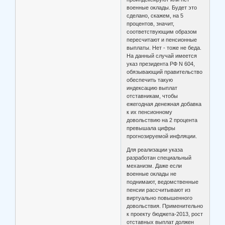
военные оклады. Будет это
сделано, скажем, на 5
процентов, значит,
соответствующим образом
пересчитают и пенсионные
выплаты. Нет - тоже не беда.
На данный случай имеется
указ президента РФ N 604,
обязывающий правительство
обеспечить такую
индексацию выплат
отставникам, чтобы
ежегодная денежная добавка
к их пенсионному
довольствию на 2 процента
превышала цифры
прогнозируемой инфляции.
Для реализации указа
разработан специальный
механизм. Даже если
военные оклады не
поднимают, ведомственные
пенсии рассчитывают из
виртуально повышенного
довольствия. Применительно
к проекту бюджета-2013, рост
отставных выплат должен