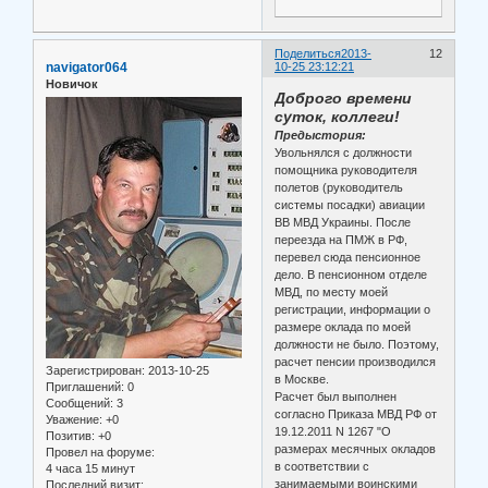
Поделиться
2013-
12
navigator064
10-25 23:12:21
Новичок
Доброго времени
суток, коллеги!
Предыстория:
Увольнялся с должности
помощника руководителя
полетов (руководитель
системы посадки) авиации
ВВ МВД Украины. После
переезда на ПМЖ в РФ,
перевел сюда пенсионное
дело. В пенсионном отделе
МВД, по месту моей
регистрации, информации о
размере оклада по моей
должности не было. Поэтому,
расчет пенсии производился
Зарегистрирован
: 2013-10-25
в Москве.
Приглашений:
0
Расчет был выполнен
Сообщений:
3
согласно Приказа МВД РФ от
Уважение:
+0
19.12.2011 N 1267 "О
Позитив:
+0
размерах месячных окладов
Провел на форуме:
в соответствии с
4 часа 15 минут
занимаемыми воинскими
Последний визит: