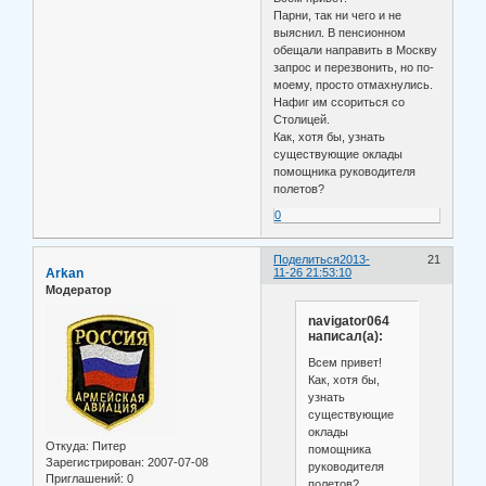
Парни, так ни чего и не
выяснил. В пенсионном
обещали направить в Москву
запрос и перезвонить, но по-
моему, просто отмахнулись.
Нафиг им ссориться со
Столицей.
Как, хотя бы, узнать
существующие оклады
помощника руководителя
полетов?
0
Поделиться
2013-
21
Arkan
11-26 21:53:10
Модератор
navigator064
написал(а):
Всем привет!
Как, хотя бы,
узнать
существующие
оклады
Откуда:
Питер
помощника
Зарегистрирован
: 2007-07-08
руководителя
Приглашений:
0
полетов?