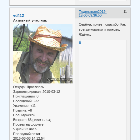
Поделиться
2012-
11
vd412
12-06 09:36:50
Активный участник
Серёжа, привет, спасибо. Как
всегда-коротко и толково.
Ждёмс.
0
Откуда:
Ярославль
Зарегистрирован
: 2010-03-12
Приглашений:
0
Сообщений:
232
Уважение:
+11
Позитив:
+8
Пол:
Мужской
Возраст:
66
[1959-12-04]
Провел на форуме:
5 дней 22 часа
Последний визит:
2016-03-03 14:12:54