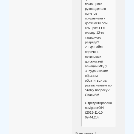
помощника
руководителя
полетов
приравнена к
должности зам.
ком. роты т.е.
окладу 12-го
тарифного
разряда?
2. Где найти
перечень
нетиповых
должностей
авиации МВД?
3. Куда и каким
образом
обратиться за
разъяснением по
этому вопросу?
Спасибо!
Отредактировано
navigator064
(2013-11-10
09:44:23)
Всем привет!