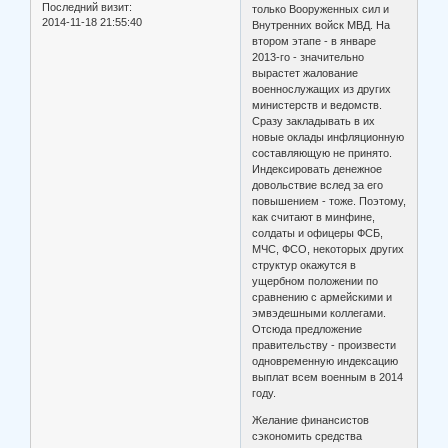
Последний визит:
только Вооруженных сил и
2014-11-18 21:55:40
Внутренних войск МВД. На
втором этапе - в январе
2013-го - значительно
вырастет жалование
военнослужащих из других
министерств и ведомств.
Сразу закладывать в их
новые оклады инфляционную
составляющую не принято.
Индексировать денежное
довольствие вслед за его
повышением - тоже. Поэтому,
как считают в минфине,
солдаты и офицеры ФСБ,
МЧС, ФСО, некоторых других
структур окажутся в
ущербном положении по
сравнению с армейскими и
эмвэдешными коллегами.
Отсюда предложение
правительству - произвести
одновременную индексацию
выплат всем военным в 2014
году.
Желание финансистов
сэкономить средства