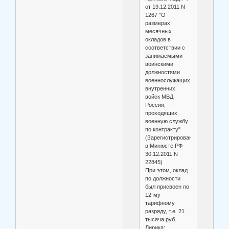
от 19.12.2011 N
1267 "О
размерах
месячных
окладов в
соответствии с
занимаемыми
воинскими
должностями
военнослужащих
внутренних
войск МВД
России,
проходящих
военную службу
по контракту"
(Зарегистрировано
в Минюсте РФ
30.12.2011 N
22845)
При этом, оклад
по должности
был присвоен по
12-му
тарифному
разряду, т.е. 21
тысяча руб.
Лирика: