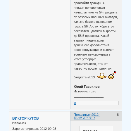
произойти дважды. С 1
января пенсионерам
начислят уже не 54 процента
от базовых военных окладов,
как это было в нынешнем
году, а 56. А с октября этот
показатель должен вырасти
до 58,5 процента. Какой
вариант индексации
денежного довольствия
военнослужащих и выплат
военным пенсионерам в
итоге утвердит
правительство, станет
известно после принятия
бюджета-2013.
Юрий Гаврилов
Источник: rg.ru
_________________
0
Поделиться
2012-
8
ВИКТОР КУТОВ
10-22 20:13:37
Новичок
Зарегистрирован
: 2012-09-03