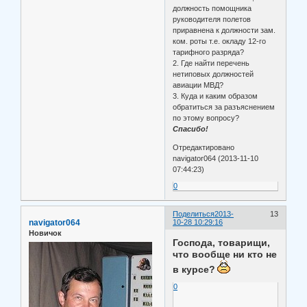
должность помощника
руководителя полетов
приравнена к должности зам.
ком. роты т.е. окладу 12-го
тарифного разряда?
2. Где найти перечень
нетиповых должностей
авиации МВД?
3. Куда и каким образом
обратиться за разъяснением
по этому вопросу?
Спасибо!
Отредактировано
navigator064 (2013-11-10
07:44:23)
0
Поделиться
2013-
13
navigator064
10-28 10:29:16
Новичок
Господа, товарищи,
что вообще ни кто не
в курсе?
0