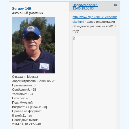
Поделиться
2012-
10
Sergey-149
12-05 19:50:03
Активный участник
http://www.rg.ru/2012/12/05/indeksaciya
site.html
- здесь информация
об индексации пенсии в 2013
году.
0
Откуда:
г. Москва
Зарегистрирован
: 2010-05-28
Приглашений:
0
Сообщений:
498
Уважение:
+24
Позитив:
+3
Пол:
Мужской
Возраст:
71
[1954-11-28]
Провел на форуме:
8 дней 21 час
Последний визит:
2014-11-18 21:55:40