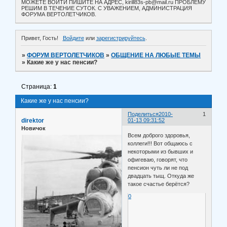
МОЖЕТЕ ВОЙТИ ПИШИТЕ НА АДРЕС, kirill83s-pb@mail.ru ПРОБЛЕМУ
РЕШИМ В ТЕЧЕНИЕ СУТОК. С УВАЖЕНИЕМ, АДМИНИСТРАЦИЯ
ФОРУМА ВЕРТОЛЕТЧИКОВ.
Привет, Гость!
Войдите
или
зарегистрируйтесь
.
»
ФОРУМ ВЕРТОЛЕТЧИКОВ
»
ОБЩЕНИЕ НА ЛЮБЫЕ ТЕМЫ
»
Какие же у нас пенсии?
Страница:
1
Какие же у нас пенсии?
Поделиться
2010-
1
direktor
01-13 09:31:52
Новичок
Всем доброго здоровья,
коллеги!!! Вот общаюсь с
некоторыми из бывших и
офигеваю, говорят, что
пенсион чуть ли не под
двадцать тыщ. Откуда же
такое счастье берётся?
0