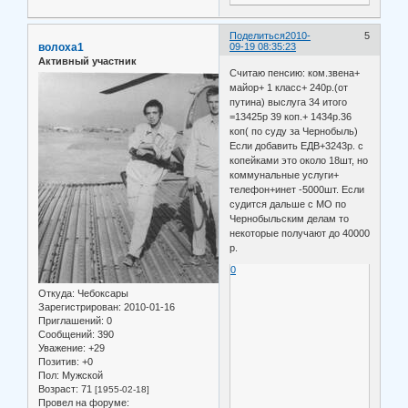
Поделиться
2010-
5
волоха1
09-19 08:35:23
Активный участник
Считаю пенсию: ком.звена+
майор+ 1 класс+ 240р.(от
путина) выслуга 34 итого
=13425р 39 коп.+ 1434р.36
коп( по суду за Чернобыль)
Если добавить ЕДВ+3243р. с
копейками это около 18шт, но
коммунальные услуги+
телефон+инет -5000шт. Если
судится дальше с МО по
Чернобыльским делам то
некоторые получают до 40000
р.
0
Откуда:
Чебоксары
Зарегистрирован
: 2010-01-16
Приглашений:
0
Сообщений:
390
Уважение:
+29
Позитив:
+0
Пол:
Мужской
Возраст:
71
[1955-02-18]
Провел на форуме: