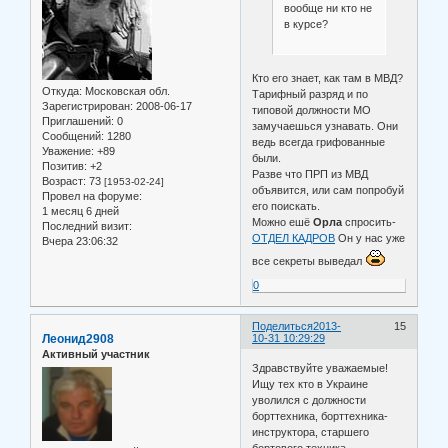
вообще ни кто не
в курсе?
Кто его знает, как там в МВД?
Откуда:
Московская обл.
Тарифный разряд и по
Зарегистрирован
: 2008-06-17
типовой должности МО
Приглашений:
0
замучаешься узнавать. Они
Сообщений:
1280
ведь всегда грифованные
Уважение:
+89
были.
Позитив:
+2
Разве что ПРП из МВД
Возраст:
73
[1953-02-24]
объявится, или сам попробуй
Провел на форуме:
его поискать.
1 месяц 6 дней
Можно ешё
Орла
спросить-
Последний визит:
ОТДЕЛ КАДРОВ
Он у нас уже
Вчера 23:06:32
все секреты выведал
0
Поделиться
2013-
15
Леонид2908
10-31 10:29:29
Активный участник
Здравствуйте уважаемые!
Ищу тех кто в Украине
уволился с должности
борттехника, борттехника-
инструктора, старшего
бортового техника-