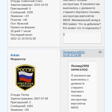
Откуда:
Советский Союз
инструктора. Я уволился как
Зарегистрирован
: 2010-10-03
выяснилось с должности
Приглашений:
0
старшего бортового техника-
Сообщений:
1039
Уважение:
+23
инструктора вертолётов
Позитив:
+48
МИ26. Минимальный оклад в
Пол:
Мужской
850 гривен. Что за дебилизм?
Провел на форуме:
Кто может что то подсказать?
18 дней 7 часов
0
Последний визит:
2022-12-19 03:01:58
Поделиться
2013-
16
Arkan
11-02 17:14:08
Модератор
Леонид2908
написал(а):
Я уволился как
выяснилось с
должности
старшего
бортового
Откуда:
Питер
техника-
Зарегистрирован
: 2007-07-08
инструктора
Приглашений:
0
вертолётов
Сообщений:
1583
МИ26.
Уважение:
+55