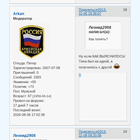
Поделиться
2013-
18
Arkan
11-06 19:38:07
Модератор
Леонид2908
написал(а):
Как понять?
Ну если КАК ВЫЯСНИЛОСЬ!
Типа был на одной, а
Откуда:
Питер
получилось с другой
Зарегистрирован
: 2007-07-08
Приглашений:
0
0
Сообщений:
1583
Уважение:
+55
Позитив:
+73
Пол:
Мужской
Возраст:
67
[1959-06-14]
Провел на форуме:
17 дней 7 часов
Последний визит:
2026-08-06 17:02:38
Поделиться
2013-
19
Леонид2908
11-08 09:20:08