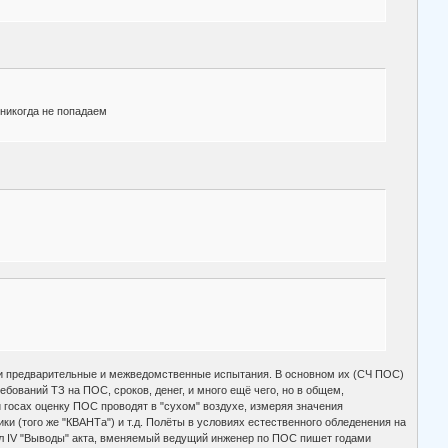
 никогда не попадаем
свои предварительные и межведомственные испытания. В основном их (СЧ ПОС)
ебований ТЗ на ПОС, сроков, денег, и много ещё чего, но в общем,
госах оценку ПОС проводят в "сухом" воздухе, измеряя значения
 (того же "КВАНТа") и т.д. Полёты в условиях естественного обледенения на
дел IV "Выводы" акта, вменяемый ведущий инженер по ПОС пишет годами