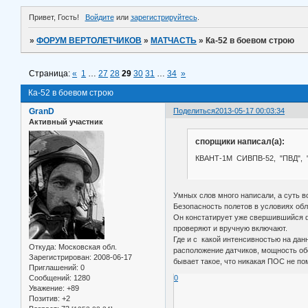
Привет, Гость!
Войдите
или
зарегистрируйтесь
.
»
ФОРУМ ВЕРТОЛЕТЧИКОВ
»
МАТЧАСТЬ
»
Ка-52 в боевом строю
Страница:
«
1
…
27
28
29
30
31
…
34
»
Ка-52 в боевом строю
GranD
Поделиться
2013-05-17 00:03:34
Активный участник
спорщики написал(а):
КВАНТ-1М СИВПВ-52, "ПВД", "
Умных слов много написали, а суть в
Безопасность полетов в условиях обле
Он констатирует уже свершившийся фа
проверяют и вручную включают.
Где и с какой интенсивностью на дан
Откуда:
Московская обл.
расположение датчиков, мощность обо
Зарегистрирован
: 2008-06-17
бывает такое, что никакая ПОС не по
Приглашений:
0
Сообщений:
1280
0
Уважение:
+89
Позитив:
+2