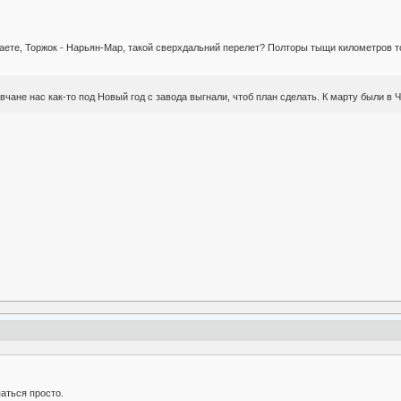
таете, Торжок - Нарьян-Мар, такой сверхдальний перелет? Полторы тыщи километров т
вчане нас как-то под Новый год с завода выгнали, чтоб план сделать. К марту были в Ч
аться просто.