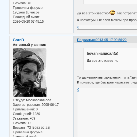
Позитив:
+0
Провел на форуме:
19 дней 18 часов
Да все это известно
Так потрепат
Последний визит:
а насчет умных слов можем про пров
2026-05-20 07:45:15
0
GranD
Поделиться
2013-05-17 00:56:22
Активный участник
boyan написал(а):
Да все это известно
Тогда непонятны заявления, типа "зач
К примеру, где быстрее нарастает ле
0
Откуда:
Московская обл.
Зарегистрирован
: 2008-06-17
Приглашений:
0
Сообщений:
1280
Уважение:
+89
Позитив:
+2
Возраст:
73
[1953-02-24]
Провел на форуме:
1 месяц 6 дней