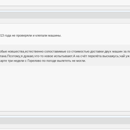
013 года не проверяли и клепали машины.
бые новшества,естественно сопоставимые со стоимостью доставки двух машин за пол
тана.Поэтому,я думаю,что-то новое испытывают.А на счёт перелёта выскажусь;чай уж 
арте три недели с Горелово по погоде вылететь не могли.