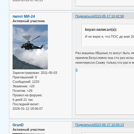
пилот МИ-24
Поделиться
2013-05-17 10:42:58
Активный участник
boyan написал(а):
И не верю я, что ПОС до мая 2
Раз машины КБшные,то могут быть лю
приняли.Безусловно она сто раз испы
неинтересно.Скажу только,что раз в м
0
Зарегистрирован
: 2011-05-03
Приглашений:
0
Сообщений:
1233
Уважение:
+20
Позитив:
+29
Провел на форуме:
6 дней 21 час
Последний визит:
2026-01-12 18:06:07
GranD
Поделиться
2013-05-17 10:59:13
Активный участник