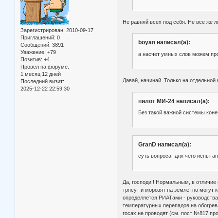
Не равняй всех под себя. Не все же л
Зарегистрирован
: 2010-09-17
Приглашений:
0
boyan написал(а):
Сообщений:
3891
Уважение:
+79
а насчет умных слов можем про
Позитив:
+4
Провел на форуме:
1 месяц 12 дней
Давай, начинай. Только на отдельной 
Последний визит:
2025-12-22 22:59:30
пилот МИ-24 написал(а):
Без такой важной системы коне
GranD написал(а):
суть вопроса- для чего испыта
Да, господи ! Нормальным, в отличие
трясут и морозят на земле, но могут 
определяется РИАТами - руководства
температурных перепадов на обогрева
госах не проводят (см. пост №817 пр