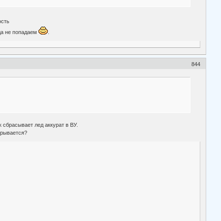
ость
да не попадаем
.
844
к сбрасывает лед аккурат в ВУ.
 срывается?