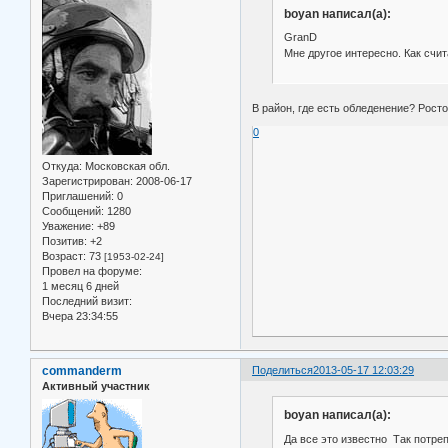
boyan написал(а):
GranD
Мне другое интересно. Как счи
В район, где есть обледенение? Росто
0
Откуда:
Московская обл.
Зарегистрирован
: 2008-06-17
Приглашений:
0
Сообщений:
1280
Уважение:
+89
Позитив:
+2
Возраст:
73
[1953-02-24]
Провел на форуме:
1 месяц 6 дней
Последний визит:
Вчера 23:34:55
commanderm
Поделиться
2013-05-17 12:03:29
Активный участник
boyan написал(а):
Да все это известно Так потреп