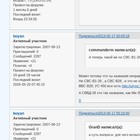
Возраст:
73
[1953-02-24]
Провел на форуме:
1 месяц 6 дней
Последний визит:
Вчера 23:34:55
boyan
Поделиться
2013-05-17 00:09:18
Активный участник
Зарегистрирован
: 2007-08-13
commanderm написал(а):
Приглашений:
0
Сообщений:
2287
А теперь такой же по СВС-В1-2
Уважение:
+21
Позитив:
+0
Провел на форуме:
19 дней 18 часов
Может потому что ты названия непр
Последний визит:
Не СВС-В1-28 , а СВС-В28 , и это не 
2026-05-20 07:45:15
ВВС-В28, УС-450 все есть
http://utyos
А СВВД‑28 это так название, как Ми-
0
boyan
Поделиться
2013-05-17 00:15:50
Активный участник
Зарегистрирован
: 2007-08-13
GranD написал(а):
Приглашений:
0
Сообщений:
2287
а суть вопроса- для чего испыт
Уважение:
+21