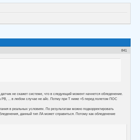
841
ин датчик не скажет системе, что в следующий момент начнется обледенение.
 РВ, ... в любом случае не айс. Потму при Т ниже +5 перед полетом ПОС
ытания в реальных условиях. По результатам можно подкорректировать
 обледенения, данный тип ЛА может справиться. Потому как обледенение