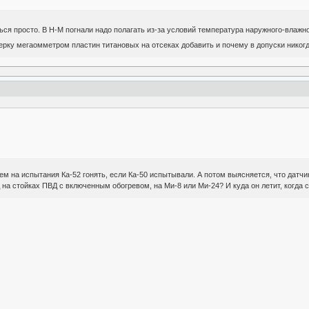
ься просто. В Н-М погнали надо полагать из-за условий температура наружного-влажн
ерку мегаомметром пластин титановых на отсеках добавить и почему в допуски никог
ем на испытания Ка-52 гонять, если Ка-50 испытывали. А потом выясняется, что датчи
д на стойках ПВД с включенным обогревом, на Ми-8 или Ми-24? И куда он летит, когда