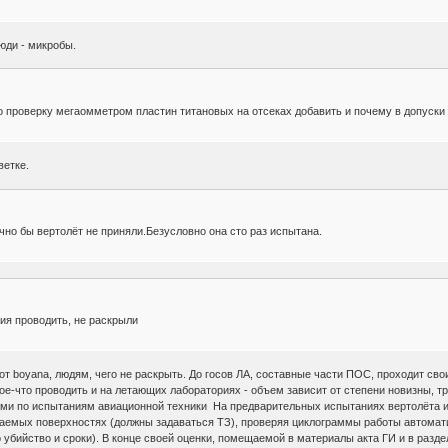
юди - микробы.
 проверку мегаомметром пластин титановых на отсеках добавить и почему в допуски
ветке.
чно бы вертолёт не приняли.Безусловно она сто раз испытана.
ния проводить, не раскрыли
 от boyana, людям, чего не раскрыть. До госов ЛА, составные части ПОС, проходит 
кое-что проводить и на летающих лабораториях - объем зависит от степени новизны, тр
ми по испытаниям авиационной техники На предварительных испытаниях вертолёта и 
емых поверхностях (должны задаваться ТЗ), проверяя циклограммы работы автоматики
о убийство и сроки). В конце своей оценки, помещаемой в материалы акта ГИ и в раз