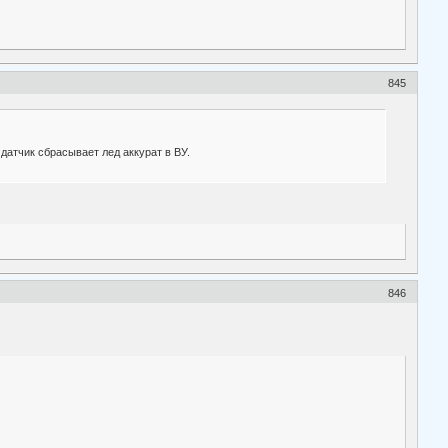
845
 датчик сбрасывает лед аккурат в ВУ.
846