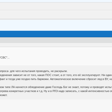
СВС"...
опроса- для чего испытания проводить, не раскрыли.
денения зависит не от того, какая ПОС стоит, а от того, кто её эксплуатирует. Ни од
кт и тогда уже поздно пить баржоми. Автоматическое включение сбросит лед в ВУ, на
ном типе ЛА начнется обледенение даже Господь Бог не знает, потому и проводят исп
грева конкретных участков и т.д. Ну и в РЛЭ надо записать, с какой интенсивностью
может.