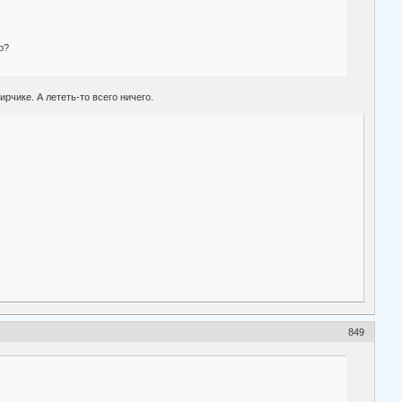
о?
ирчике. А лететь-то всего ничего.
849