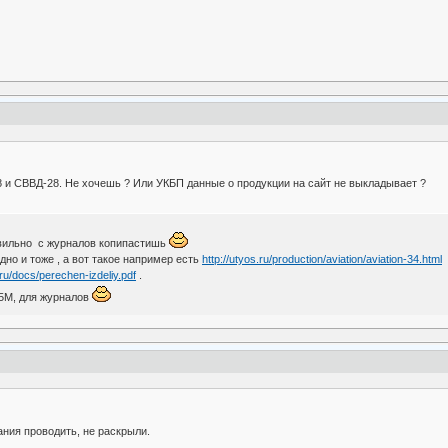
8 и СВВД‑28. Не хочешь ? Или УКБП данные о продукции на сайт не выкладывает ?
авильно с журналов копипастишь
одно и тоже , а вот такое например есть
http://utyos.ru/production/aviation/aviation-34.html
.ru/docs/perechen-izdeliy.pdf
.
35М, для журналов
ания проводить, не раскрыли.