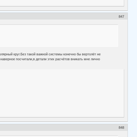
847
ярный круг.Без такой важной системы конечно бы вертолёт не
наверное посчитали,в детали этих расчётов вникать мне лично
848