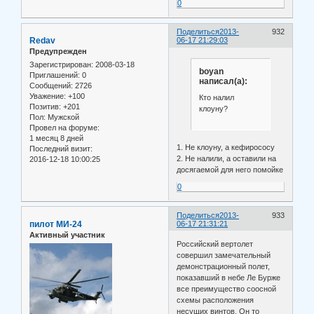
0
Поделиться
2013-
932
Redav
06-17 21:29:03
Предупрежден
Зарегистрирован
: 2008-03-18
boyan
Приглашений:
0
написал(а):
Сообщений:
2726
Уважение:
+100
Кто налил
Позитив:
+201
клоуну?
Пол:
Мужской
Провел на форуме:
1 месяц 8 дней
1. Не клоуну, а кефирососу
Последний визит:
2. Не налили, а оставили на
2016-12-18 10:00:25
досягаемой для него помойке
0
Поделиться
2013-
933
пилот МИ-24
06-17 21:31:21
Активный участник
Российский вертолет
совершил замечательный
демонстрационный полет,
показавший в небе Ле Бурже
все преимущество соосной
схемы расположения
несущих винтов. Он то