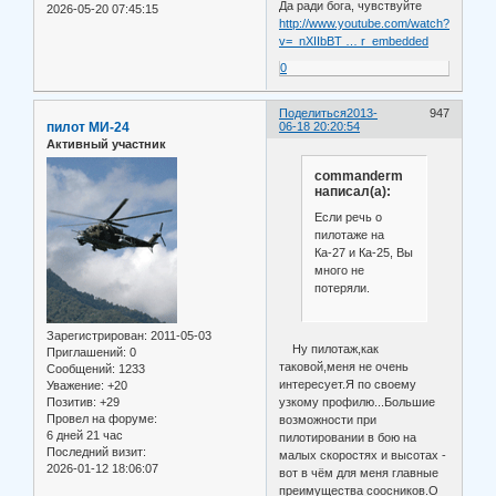
Да ради бога, чувствуйте
2026-05-20 07:45:15
http://www.youtube.com/watch?
v=_nXIIbBT … r_embedded
0
Поделиться
2013-
947
пилот МИ-24
06-18 20:20:54
Активный участник
commanderm
написал(а):
Если речь о
пилотаже на
Ка-27 и Ка-25, Вы
много не
потеряли.
Зарегистрирован
: 2011-05-03
Ну пилотаж,как
Приглашений:
0
таковой,меня не очень
Сообщений:
1233
интересует.Я по своему
Уважение:
+20
узкому профилю...Большие
Позитив:
+29
Провел на форуме:
возможности при
6 дней 21 час
пилотировании в бою на
Последний визит:
малых скоростях и высотах -
2026-01-12 18:06:07
вот в чём для меня главные
преимущества соосников.О