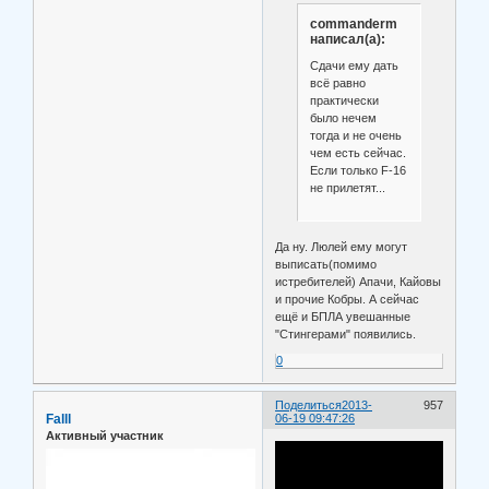
commanderm
написал(а):
Сдачи ему дать
всё равно
практически
было нечем
тогда и не очень
чем есть сейчас.
Если только F-16
не прилетят...
Да ну. Люлей ему могут
выписать(помимо
истребителей) Апачи, Кайовы
и прочие Кобры. А сейчас
ещё и БПЛА увешанные
"Стингерами" появились.
0
Поделиться
2013-
957
Falll
06-19 09:47:26
Активный участник