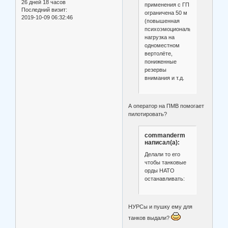
26 дней 18 часов
применения с ГП
Последний визит:
ограничена 50 м
2019-10-09 06:32:46
(повышенная
психоэмоциональная
нагрузка на
одноместном
вертолёте,
пониженные
резервы
внимания и т.д.
А оператор на ПМВ помогает
пилотировать?
commanderm
написал(а):
Делали то его
чтобы танковые
орды НАТО
останавливать:
НУРСы и пушку ему для
танков выдали?