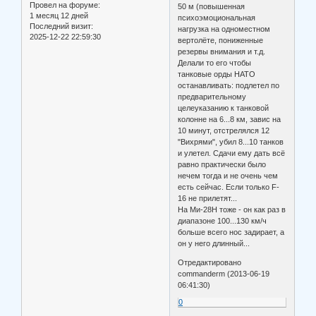
Провел на форуме:
50 м (повышенная
1 месяц 12 дней
психоэмоциональная
Последний визит:
нагрузка на одноместном
2025-12-22 22:59:30
вертолёте, пониженные
резервы внимания и т.д.
Делали то его чтобы
танковые орды НАТО
останавливать: подлетел по
предварительному
целеуказанию к танковой
колонне на 6...8 км, завис на
10 минут, отстрелялся 12
"Вихрями", убил 8...10 танков
и улетел. Сдачи ему дать всё
равно практически было
нечем тогда и не очень чем
есть сейчас. Если только F-
16 не прилетят...
На Ми-28Н тоже - он как раз в
диапазоне 100...130 км/ч
больше всего нос задирает, а
он у него длинный...
Отредактировано
commanderm (2013-06-19
06:41:30)
0