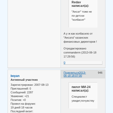
Redav
написал(а):
"Ансат" тоже не
по-детски
"колбасит"
А у ж как колбасило от
"Ансата" казанских
финансовых директоров !
Отредактировано
commanderm (2013-06-18
17:29:56)
0
Поделиться
2013-
946
boyan
06-18 18:07:00
Активный участник
Зарегистрирован
: 2007-08-13
пилот МИ-24
Приглашений:
0
написал(а):
Сообщений:
2287
Уважение:
+21
Специалист
Позитив:
+0
увидит,почувствует.
Провел на форуме:
19 дней 18 часов
Последний визит: