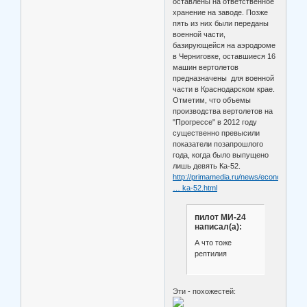
оставлены на ответственное
хранение на заводе. Позже
пять из них были переданы
военной части,
базирующейся на аэродроме
в Черниговке, оставшиеся 16
машин вертолетов
предназначены для военной
части в Краснодарском крае.
Отметим, что объемы
производства вертолетов на
"Прогрессе" в 2012 году
существенно превысили
показатели позапрошлого
года, когда было выпущено
лишь девять Ка-52.
http://primamedia.ru/news/economics/18
… ka-52.html
пилот МИ-24
написал(а):
А что тоже
рептилия
Эти - похожестей: