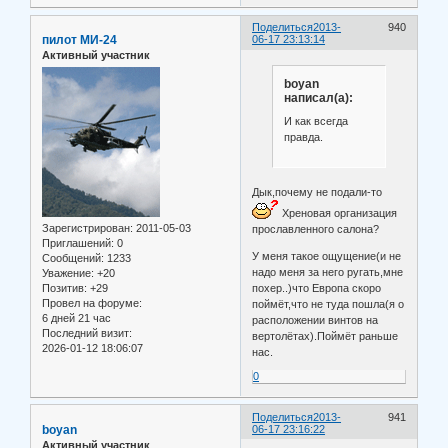
Поделиться
2013-
940
пилот МИ-24
06-17 23:13:14
Активный участник
boyan
написал(а):
И как всегда
правда.
Дык,почему не подали-то
Хреновая организация
Зарегистрирован
: 2011-05-03
прославленного салона?
Приглашений:
0
У меня такое ощущение(и не
Сообщений:
1233
надо меня за него ругать,мне
Уважение:
+20
похер..)что Европа скоро
Позитив:
+29
Провел на форуме:
поймёт,что не туда пошла(я о
6 дней 21 час
расположении винтов на
Последний визит:
вертолётах).Поймёт раньше
2026-01-12 18:06:07
нас.
0
Поделиться
2013-
941
boyan
06-17 23:16:22
Активный участник