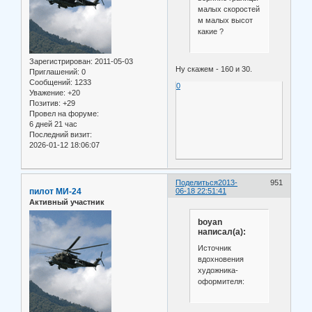
малых скоростей
м малых высот
какие ?
Зарегистрирован
: 2011-05-03
Ну скажем - 160 и 30.
Приглашений:
0
Сообщений:
1233
0
Уважение:
+20
Позитив:
+29
Провел на форуме:
6 дней 21 час
Последний визит:
2026-01-12 18:06:07
Поделиться
2013-
951
пилот МИ-24
06-18 22:51:41
Активный участник
boyan
написал(а):
Источник
вдохновения
художника-
оформителя: