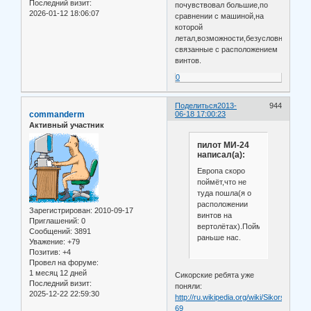
Последний визит:
почувствовал большие,по
2026-01-12 18:06:07
сравнении с машиной,на
которой
летал,возможности,безусловно
связанные с расположением
винтов.
0
Поделиться
2013-
944
commanderm
06-18 17:00:23
Активный участник
пилот МИ-24
написал(а):
Европа скоро
поймёт,что не
туда пошла(я о
расположении
Зарегистрирован
: 2010-09-17
винтов на
Приглашений:
0
вертолётах).Поймёт
Сообщений:
3891
раньше нас.
Уважение:
+79
Позитив:
+4
Провел на форуме:
1 месяц 12 дней
Сикорские ребята уже
Последний визит:
поняли:
2025-12-22 22:59:30
http://ru.wikipedia.org/wiki/Sikorsky_S-
69