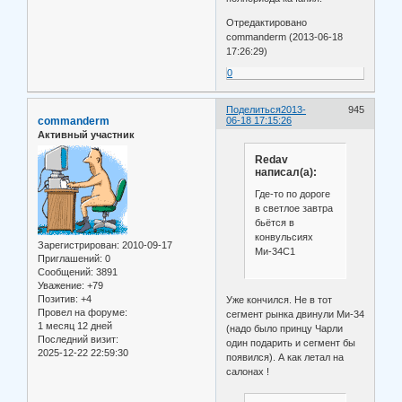
Отредактировано
commanderm (2013-06-18
17:26:29)
0
Поделиться
2013-
945
commanderm
06-18 17:15:26
Активный участник
Redav
написал(а):
Где-то по дороге
в светлое завтра
бьётся в
конвульсиях
Зарегистрирован
: 2010-09-17
Ми-34С1
Приглашений:
0
Сообщений:
3891
Уважение:
+79
Позитив:
+4
Уже кончился. Не в тот
Провел на форуме:
сегмент рынка двинули Ми-34
1 месяц 12 дней
(надо было принцу Чарли
Последний визит:
один подарить и сегмент бы
2025-12-22 22:59:30
появился). А как летал на
салонах !