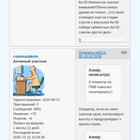
Ка-50.Именно,не хватает
внимания!!!Лично мне(и
думаю не только...)это было
очевидно ещё на стадии
слухов о вертушке.Ка-50 -
победа кабинетных,Ка-52 -
совсем другое дело.
0
Поделиться
2013-
959
commanderm
06-19 10:19:06
Активный участник
Anndy-
написал(а):
А оператор на
ПМВ помогает
пилотировать?
Зарегистрирован
: 2010-09-17
Приглашений:
0
Оператор, если не занят
Сообщений:
3891
Уважение:
+79
поиском цели, контролирует
Позитив:
+4
высоту и предупреждает о
Провел на форуме:
препятствиях.
1 месяц 12 дней
Последний визит:
Anndy-
2025-12-22 22:59:30