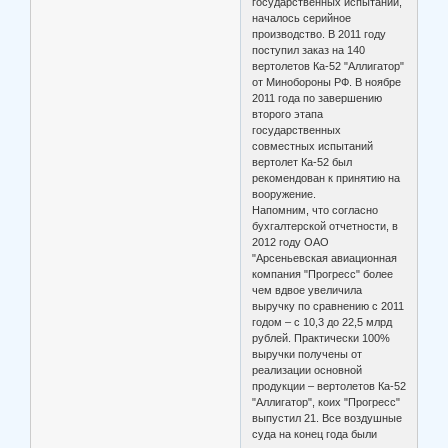
государственных испытаний,
началось серийное
производство. В 2011 году
поступил заказ на 140
вертолетов Ка-52 "Аллигатор"
от Минобороны РФ. В ноябре
2011 года по завершению
второго этапа
государственных
совместных испытаний
вертолет Ка-52 был
рекомендован к принятию на
вооружение.
Напомним, что согласно
бухгалтерской отчетности, в
2012 году ОАО
"Арсеньевская авиационная
компания "Прогресс" более
чем вдвое увеличила
выручку по сравнению с 2011
годом – с 10,3 до 22,5 млрд
рублей. Практически 100%
выручки получены от
реализации основной
продукции – вертолетов Ка-52
"Аллигатор", коих "Прогресс"
выпустил 21. Все воздушные
суда на конец года были