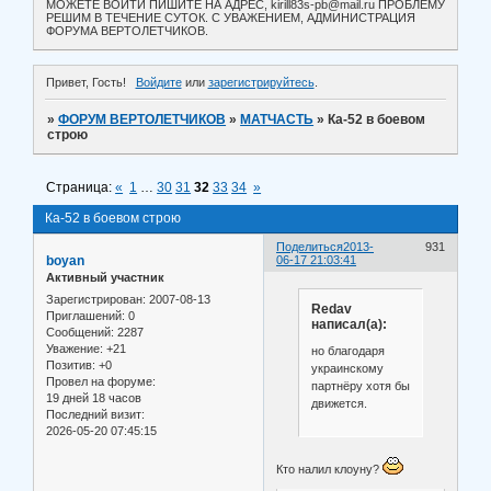
МОЖЕТЕ ВОЙТИ ПИШИТЕ НА АДРЕС, kirill83s-pb@mail.ru ПРОБЛЕМУ
РЕШИМ В ТЕЧЕНИЕ СУТОК. С УВАЖЕНИЕМ, АДМИНИСТРАЦИЯ
ФОРУМА ВЕРТОЛЕТЧИКОВ.
Привет, Гость!
Войдите
или
зарегистрируйтесь
.
»
ФОРУМ ВЕРТОЛЕТЧИКОВ
»
МАТЧАСТЬ
»
Ка-52 в боевом
строю
Страница:
«
1
…
30
31
32
33
34
»
Ка-52 в боевом строю
Поделиться
2013-
931
boyan
06-17 21:03:41
Активный участник
Зарегистрирован
: 2007-08-13
Redav
Приглашений:
0
написал(а):
Сообщений:
2287
Уважение:
+21
но благодаря
Позитив:
+0
украинскому
Провел на форуме:
партнёру хотя бы
19 дней 18 часов
движется.
Последний визит:
2026-05-20 07:45:15
Кто налил клоуну?