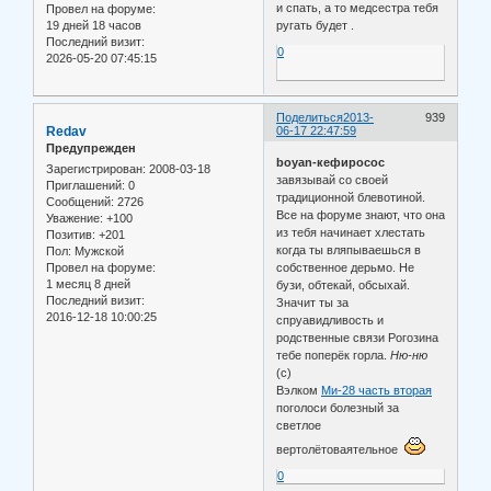
и спать, а то медсестра тебя
Провел на форуме:
19 дней 18 часов
ругать будет .
Последний визит:
0
2026-05-20 07:45:15
Поделиться
2013-
939
Redav
06-17 22:47:59
Предупрежден
boyan-кефиросос
Зарегистрирован
: 2008-03-18
завязывай со своей
Приглашений:
0
традиционной блевотиной.
Сообщений:
2726
Все на форуме знают, что она
Уважение:
+100
из тебя начинает хлестать
Позитив:
+201
когда ты вляпываешься в
Пол:
Мужской
Провел на форуме:
собственное дерьмо. Не
1 месяц 8 дней
бузи, обтекай, обсыхай.
Последний визит:
Значит ты за
2016-12-18 10:00:25
спруавидливость и
родственные связи Рогозина
тебе поперёк горла.
Ню-ню
(с)
Вэлком
Ми-28 часть вторая
поголоси болезный за
светлое
вертолётоваятельное
0