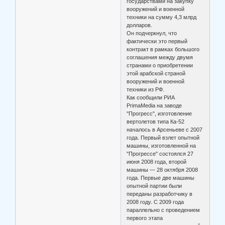
государствами на закупку
вооружений и военной
техники на сумму 4,3 млрд
долларов.
Он подчеркнул, что
фактически это первый
контракт в рамках большого
соглашения между двумя
странами о приобретении
этой арабской страной
вооружений и военной
техники из РФ.
Как сообщили РИА
PrimaMedia на заводе
"Прогресс", изготовление
вертолетов типа Ка-52
началось в Арсеньеве с 2007
года. Первый взлет опытной
машины, изготовленной на
"Прогрессе" состоялся 27
июня 2008 года, второй
машины — 28 октября 2008
года. Первые две машины
опытной партии были
переданы разработчику в
2008 году. С 2009 года
параллельно с проведением
первого этапа