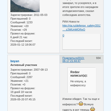
замирал, то ускорялся, и в
итоге зрители его наградили
аплодисментами, сказал
Зарегистрирован
: 2011-05-03
собеседник агентства.
Приглашений:
0
РИА Новости
Сообщений:
1233
http://ria.ru/defense_safety/20130617/9
Уважение:
+20
… z2WUnWOReO
Позитив:
+29
Провел на форуме:
0
6 дней 21 час
Последний визит:
2026-01-12 18:06:07
Поделиться
2013-
934
boyan
06-17 21:44:47
Активный участник
Зарегистрирован
: 2007-08-13
Redav
Приглашений:
0
написал(а):
Сообщений:
2287
Уважение:
+21
Не клоуну, а
Позитив:
+0
кефирососу
Провел на форуме:
19 дней 18 часов
Последний визит:
Извини обидел. Так ты еще и
2026-05-20 07:45:15
кефиросос?
Всякую
гадость в рот тянешь