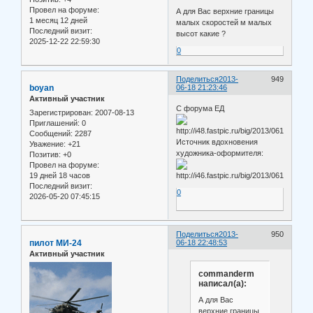
Провел на форуме:
А для Вас верхние границы
1 месяц 12 дней
малых скоростей м малых
Последний визит:
высот какие ?
2025-12-22 22:59:30
0
Поделиться
2013-
949
boyan
06-18 21:23:46
Активный участник
С форума ЕД
Зарегистрирован
: 2007-08-13
Приглашений:
0
Сообщений:
2287
Источник вдохновения
Уважение:
+21
художника-оформителя:
Позитив:
+0
Провел на форуме:
19 дней 18 часов
Последний визит:
0
2026-05-20 07:45:15
Поделиться
2013-
950
пилот МИ-24
06-18 22:48:53
Активный участник
commanderm
написал(а):
А для Вас
верхние границы