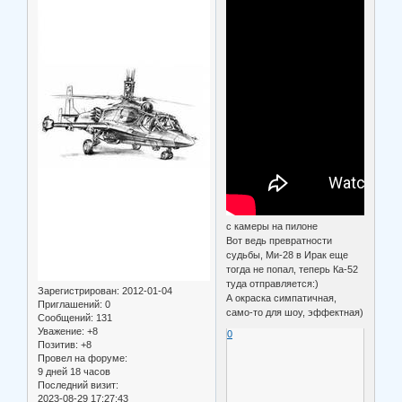
с камеры на пилоне
Вот ведь превратности
судьбы, Ми-28 в Ирак еще
тогда не попал, теперь Ка-52
туда отправляется:)
Зарегистрирован
: 2012-01-04
А окраска симпатичная,
Приглашений:
0
само-то для шоу, эффектная)
Сообщений:
131
Уважение:
+8
0
Позитив:
+8
Провел на форуме:
9 дней 18 часов
Последний визит:
2023-08-29 17:27:43