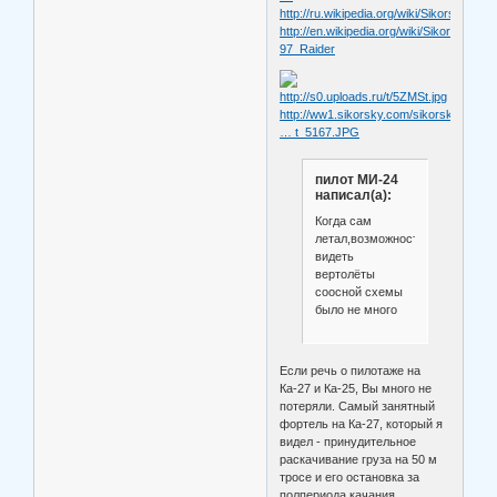
http://ru.wikipedia.org/wiki/Sikorsky_X2
http://en.wikipedia.org/wiki/Sikorsky_S-
97_Raider
http://ww1.sikorsky.com/sikorskypressk
… t_5167.JPG
пилот МИ-24
написал(а):
Когда сам
летал,возможностей
видеть
вертолёты
соосной схемы
было не много
Если речь о пилотаже на
Ка-27 и Ка-25, Вы много не
потеряли. Самый занятный
фортель на Ка-27, который я
видел - принудительное
раскачивание груза на 50 м
тросе и его остановка за
полпериода качания.