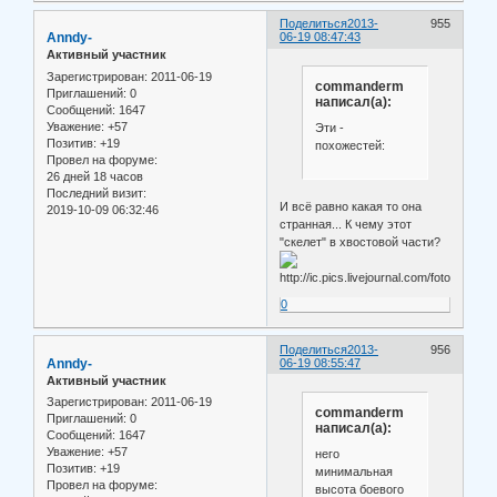
Поделиться
2013-
955
Anndy-
06-19 08:47:43
Активный участник
Зарегистрирован
: 2011-06-19
commanderm
Приглашений:
0
написал(а):
Сообщений:
1647
Уважение:
+57
Эти -
Позитив:
+19
похожестей:
Провел на форуме:
26 дней 18 часов
Последний визит:
И всё равно какая то она
2019-10-09 06:32:46
странная... К чему этот
"скелет" в хвостовой части?
0
Поделиться
2013-
956
Anndy-
06-19 08:55:47
Активный участник
Зарегистрирован
: 2011-06-19
commanderm
Приглашений:
0
написал(а):
Сообщений:
1647
Уважение:
+57
него
Позитив:
+19
минимальная
Провел на форуме:
высота боевого