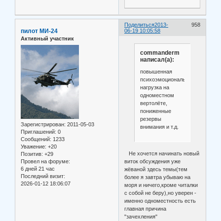
Поделиться
2013-
958
пилот МИ-24
06-19 10:05:58
Активный участник
commanderm
написал(а):
повышенная
психоэмоциональная
нагрузка на
одноместном
вертолёте,
пониженные
резервы
Зарегистрирован
: 2011-05-03
внимания и т.д.
Приглашений:
0
Сообщений:
1233
Уважение:
+20
Не хочется начинать новый
Позитив:
+29
Провел на форуме:
виток обсуждения уже
6 дней 21 час
жёваной здесь темы(тем
Последний визит:
более я завтра убываю на
2026-01-12 18:06:07
моря и ничего,кроме читалки
с собой не беру),но уверен -
именно одноместность есть
главная причина
"зачехления"