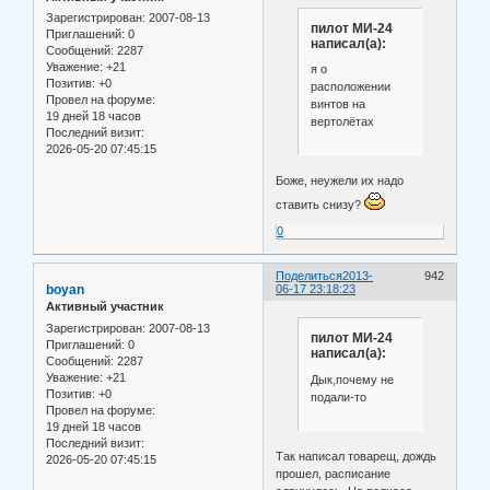
Зарегистрирован
: 2007-08-13
пилот МИ-24
Приглашений:
0
написал(а):
Сообщений:
2287
Уважение:
+21
я о
Позитив:
+0
расположении
Провел на форуме:
винтов на
19 дней 18 часов
вертолётах
Последний визит:
2026-05-20 07:45:15
Боже, неужели их надо
ставить снизу?
0
Поделиться
2013-
942
boyan
06-17 23:18:23
Активный участник
Зарегистрирован
: 2007-08-13
пилот МИ-24
Приглашений:
0
написал(а):
Сообщений:
2287
Уважение:
+21
Дык,почему не
Позитив:
+0
подали-то
Провел на форуме:
19 дней 18 часов
Последний визит:
Так написал товарещ, дождь
2026-05-20 07:45:15
прошел, расписание