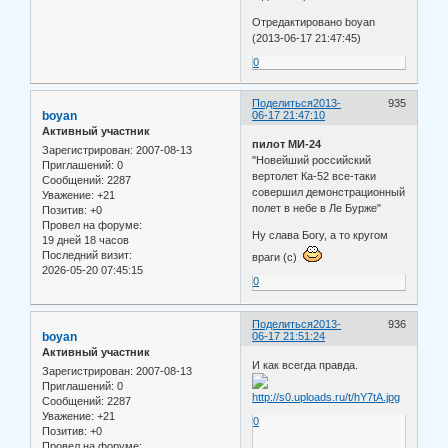
Отредактировано boyan
(2013-06-17 21:47:45)
0
Поделиться
2013-
935
boyan
06-17 21:47:10
Активный участник
пилот МИ-24
Зарегистрирован
: 2007-08-13
"Новейший российский
Приглашений:
0
вертолет Ка-52 все-таки
Сообщений:
2287
совершил демонстрационный
Уважение:
+21
полет в небе в Ле Бурже"
Позитив:
+0
Провел на форуме:
Ну слава Богу, а то кругом
19 дней 18 часов
Последний визит:
враги (с)
2026-05-20 07:45:15
0
Поделиться
2013-
936
boyan
06-17 21:51:24
Активный участник
И как всегда правда.
Зарегистрирован
: 2007-08-13
Приглашений:
0
Сообщений:
2287
Уважение:
+21
0
Позитив:
+0
Провел на форуме: