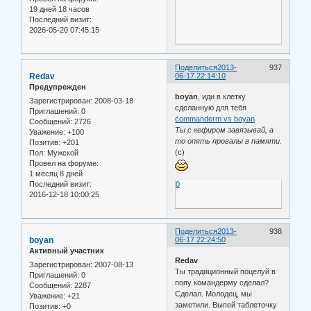
19 дней 18 часов
Последний визит:
2026-05-20 07:45:15
Поделиться
2013-
937
Redav
06-17 22:14:10
Предупрежден
boyan
, иди в клетку
Зарегистрирован
: 2008-03-18
сделанную для тебя
Приглашений:
0
commanderm vs boyan
Сообщений:
2726
Ты с кефиром завязывай, а
Уважение:
+100
то опять провалы в памяти.
Позитив:
+201
(с)
Пол:
Мужской
Провел на форуме:
1 месяц 8 дней
Последний визит:
0
2016-12-18 10:00:25
Поделиться
2013-
938
boyan
06-17 22:24:50
Активный участник
Redav
Зарегистрирован
: 2007-08-13
Ты традиционный поцелуй в
Приглашений:
0
попу командерму сделал?
Сообщений:
2287
Сделал. Молодец, мы
Уважение:
+21
заметили. Выпей таблеточку
Позитив:
+0