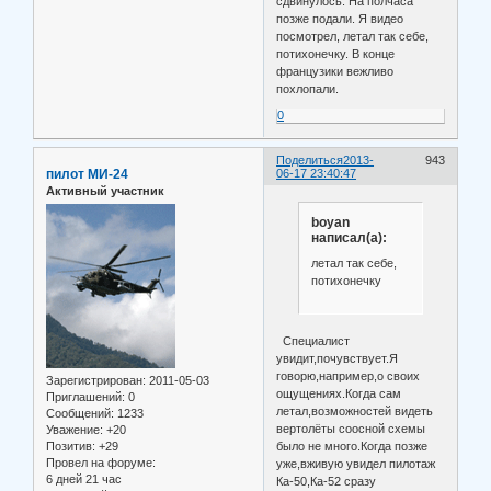
сдвинулось. На полчаса
позже подали. Я видео
посмотрел, летал так себе,
потихонечку. В конце
французики вежливо
похлопали.
0
Поделиться
2013-
943
пилот МИ-24
06-17 23:40:47
Активный участник
boyan
написал(а):
летал так себе,
потихонечку
Специалист
увидит,почувствует.Я
говорю,например,о своих
Зарегистрирован
: 2011-05-03
ощущениях.Когда сам
Приглашений:
0
летал,возможностей видеть
Сообщений:
1233
вертолёты соосной схемы
Уважение:
+20
было не много.Когда позже
Позитив:
+29
Провел на форуме:
уже,вживую увидел пилотаж
6 дней 21 час
Ка-50,Ка-52 сразу