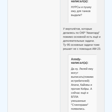
написал(а):
НУРСы и пушку
ему для танков
выдали?
У вертолётов, которые
делались по ОКР "Авангард"
помимо основной есть ещё и
дополнительные задачи.
Ту-95 основные задачи тоже
решает не с помощью АМ-23.
Anndy-
написал(а):
Да ну. Люлей ему
могут
выписать(помимо
истребителей)
Апачи, Кайовы и
прочие Кобры. А
сейчас ещё и
БПЛА
увешанные
"Стингерами"
появились.