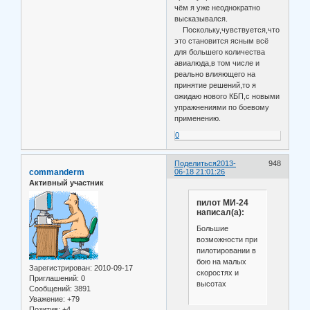
чём я уже неоднократно
высказывался.
Поскольку,чувствуется,что
это становится ясным всё
для большего количества
авиалюда,в том числе и
реально влияющего на
принятие решений,то я
ожидаю нового КБП,с новыми
упражнениями по боевому
применению.
0
Поделиться
2013-
948
commanderm
06-18 21:01:26
Активный участник
пилот МИ-24
написал(а):
Большие
возможности при
пилотировании в
бою на малых
Зарегистрирован
: 2010-09-17
скоростях и
Приглашений:
0
высотах
Сообщений:
3891
Уважение:
+79
Позитив:
+4