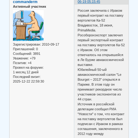
commanderm
06-19 05:15:45
Активный участник
Россия заключила с Ираком
первый контракт на поставку
вертолетов Ка-52
Владивосток, 18 июня,
PrimaMedia.
Рособоронэкспорт заключил
первый экспортный контракт
Зарегистрирован
: 2010-09-17
на поставку вертолетов Ка-52
Приглашений:
0
с Ираком. Об этом
Сообщений:
3891
отмечалось на открывшейся
Уважение:
+79
в Ле Бурже авиакосмической
Позитив:
+4
выставке.
Провел на форуме:
Юбилейный 50-ый
1 месяц 12 дней
авиакосмический салон "Le
Последний визит:
Bourget – 2013" открылся в
2025-12-22 22:59:30
Париже. В этом году он
принимает рекордное число
участников-экспонентов из
44 стран.
Источник в российской
делегации сообщил РИА
"Новости" о том, что контракт
на поставку вертолетов был
подписан с Ираком в рамках
соглашения, заключенного в
2012 году между