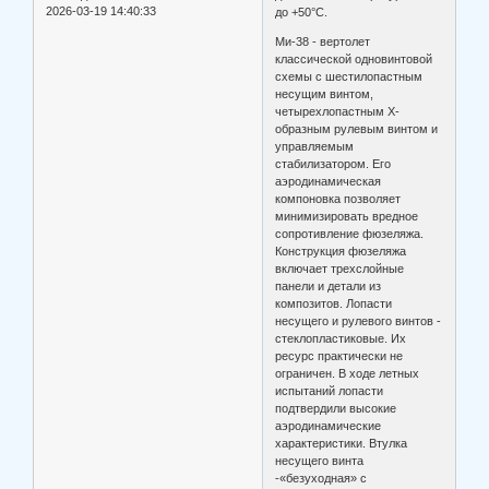
2026-03-19 14:40:33
до +50°С.
Ми-38 - вертолет
классической одновинтовой
схемы с шестилопастным
несущим винтом,
четырехлопастным Х-
образным рулевым винтом и
управляемым
стабилизатором. Его
аэродинамическая
компоновка позволяет
минимизировать вредное
сопротивление фюзеляжа.
Конструкция фюзеляжа
включает трехслойные
панели и детали из
композитов. Лопасти
несущего и рулевого винтов -
стеклопластиковые. Их
ресурс практически не
ограничен. В ходе летных
испытаний лопасти
подтвердили высокие
аэродинамические
характеристики. Втулка
несущего винта
-«безуходная» с