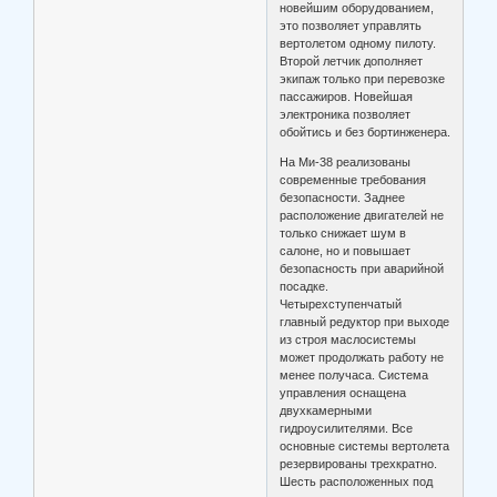
новейшим оборудованием,
это позволяет управлять
вертолетом одному пилоту.
Второй летчик дополняет
экипаж только при перевозке
пассажиров. Новейшая
электроника позволяет
обойтись и без бортинженера.
На Ми-38 реализованы
современные требования
безопасности. Заднее
расположение двигателей не
только снижает шум в
салоне, но и повышает
безопасность при аварийной
посадке.
Четырехступенчатый
главный редуктор при выходе
из строя маслосистемы
может продолжать работу не
менее получаса. Система
управления оснащена
двухкамерными
гидроусилителями. Все
основные системы вертолета
резервированы трехкратно.
Шесть расположенных под