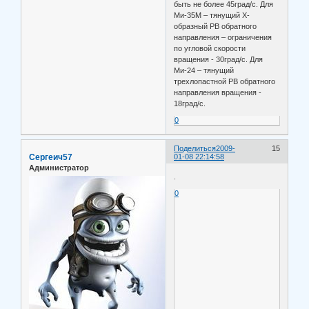
быть не более 45град/с. Для
Ми-35М – тянущий Х-
образный РВ обратного
направления – ограничения
по угловой скорости
вращения - 30град/с. Для
Ми-24 – тянущий
трехлопастной РВ обратного
направления вращения -
18град/с.
0
Поделиться
2009-
15
Сергеич57
01-08 22:14:58
Администратор
.
0