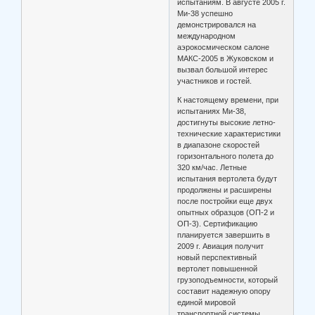
испытаниям. В августе 2005 г.
Ми-38 успешно
демонстрировался на
международном
аэрокосмическом салоне
МАКС-2005 в Жуковском и
вызвал большой интерес
участников и гостей.
К настоящему времени, при
испытаниях Ми-38,
достигнуты высокие летно-
технические характеристики
в диапазоне скоростей
горизонтального полета до
320 км/час. Летные
испытания вертолета будут
продолжены и расширены
после постройки еще двух
опытных образцов (ОП-2 и
ОП-3). Сертификацию
планируется завершить в
2009 г. Авиация получит
новый перспективный
вертолет повышенной
грузоподъемности, который
составит надежную опору
единой мировой
транспортной системы