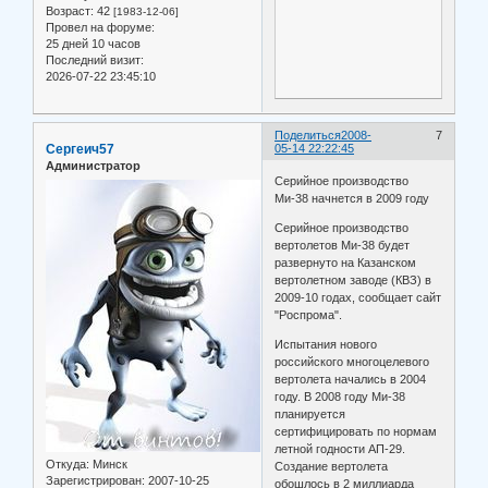
Возраст:
42
[1983-12-06]
Провел на форуме:
25 дней 10 часов
Последний визит:
2026-07-22 23:45:10
Поделиться
2008-
7
Сергеич57
05-14 22:22:45
Администратор
Серийное производство
Ми-38 начнется в 2009 году
Серийное производство
вертолетов Ми-38 будет
развернуто на Казанском
вертолетном заводе (КВЗ) в
2009-10 годах, сообщает сайт
"Роспрома".
Испытания нового
российского многоцелевого
вертолета начались в 2004
году. В 2008 году Ми-38
планируется
сертифицировать по нормам
летной годности АП-29.
Откуда:
Минск
Создание вертолета
Зарегистрирован
: 2007-10-25
обошлось в 2 миллиарда