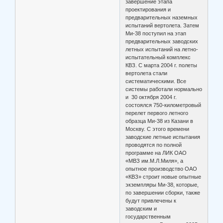
завершение этапа
проектирования и
предварительных наземных
испытаний вертолета. Затем
Ми-38 поступил на этап
предварительных заводских
летных испытаний на летно-
испытательный комплекс
КВЗ. С марта 2004 г. полеты
вертолета стали
систематическими. Все
системы работали нормально
и 30 октября 2004 г.
состоялся 750-километровый
перелет первого летного
образца Ми-38 из Казани в
Москву. С этого времени
заводские летные испытания
проводятся по полной
программе на ЛИК ОАО
«МВЗ им.М.Л.Миля», а
опытное производство ОАО
«КВЗ» строит новые опытные
экземпляры Ми-38, которые,
по завершении сборки, также
будут привлечены к
заводским и
государственным