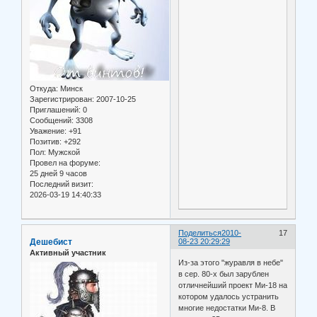
Откуда:
Минск
Зарегистрирован
: 2007-10-25
Приглашений:
0
Сообщений:
3308
Уважение:
+91
Позитив:
+292
Пол:
Мужской
Провел на форуме:
25 дней 9 часов
Последний визит:
2026-03-19 14:40:33
Поделиться
2010-
17
Дешебист
08-23 20:29:29
Активный участник
Из-за этого "журавля в небе"
в сер. 80-х был зарублен
отличнейший проект Ми-18 на
котором удалось устранить
многие недостатки Ми-8. В