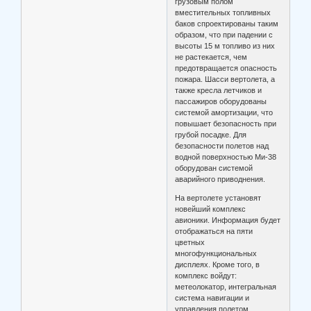
грузовым полом
вместительных топливных
баков спроектированы таким
образом, что при падении с
высоты 15 м топливо из них
не растекается, чем
предотвращается опасность
пожара. Шасси вертолета, а
также кресла летчиков и
пассажиров оборудованы
системой амортизации, что
повышает безопасность при
грубой посадке. Для
безопасности полетов над
водной поверхностью Ми-38
оборудован системой
аварийного приводнения.
На вертолете установят
новейший комплекс
авионики. Информация будет
отображаться на пяти
цветных
многофункциональных
дисплеях. Кроме того, в
комплекс войдут:
метеолокатор, интегральная
система навигации и
управления полетом,