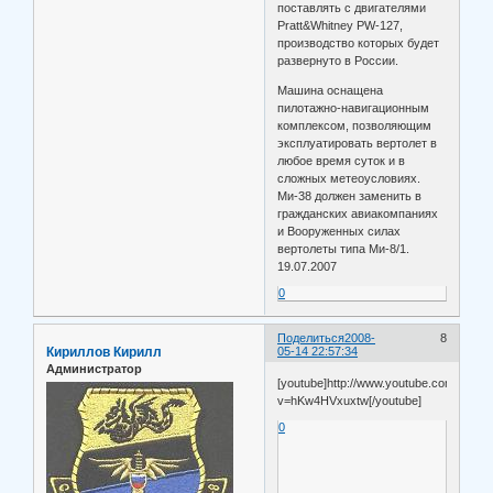
поставлять с двигателями
Pratt&Whitney PW-127,
производство которых будет
развернуто в России.
Машина оснащена
пилотажно-навигационным
комплексом, позволяющим
эксплуатировать вертолет в
любое время суток и в
сложных метеоусловиях.
Ми-38 должен заменить в
гражданских авиакомпаниях
и Вооруженных силах
вертолеты типа Ми-8/1.
19.07.2007
0
Поделиться
2008-
8
Кириллов Кирилл
05-14 22:57:34
Администратор
[youtube]http://www.youtube.com/watch
v=hKw4HVxuxtw[/youtube]
0