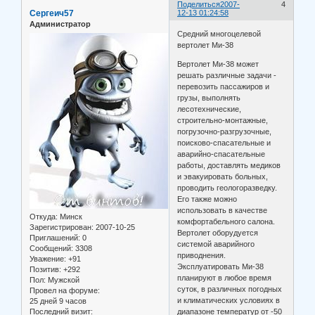
Поделиться
2007-
4
Сергеич57
12-13 01:24:58
Администратор
Средний многоцелевой
вертолет Ми-38
Вертолет Ми-38 может
решать различные задачи -
перевозить пассажиров и
грузы, выполнять
лесотехнические,
строительно-монтажные,
погрузочно-разгрузочные,
поисково-спасательные и
аварийно-спасательные
работы, доставлять медиков
и эвакуировать больных,
проводить геологоразведку.
Его также можно
использовать в качестве
Откуда:
Минск
комфортабельного салона.
Зарегистрирован
: 2007-10-25
Вертолет оборудуется
Приглашений:
0
системой аварийного
Сообщений:
3308
приводнения.
Уважение:
+91
Эксплуатировать Ми-38
Позитив:
+292
планируют в любое время
Пол:
Мужской
суток, в различных погодных
Провел на форуме:
и климатических условиях в
25 дней 9 часов
Последний визит:
диапазоне температур от -50