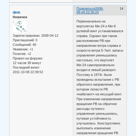
Поделиться
2008-
14
dem
08-04 22:30:24
Новичок
Первоначально на
вертолетах Ми-24 и Ми-8
рулевой винт устанавливался
Зарегистрирован
: 2008-04-12
справа. Однако при таком
Приглашений:
0
расположении РВ при
Сообщений:
40
направлении ветра справа и
Уважение:
+1
скорости ветра 5-7м/с запасы
Позитив:
+2
управления уменьшались
Провел на форуме:
настолько, что вертолет
12 часов 38 минут
Ми-24 самопроизвольно
Последний визит:
входил в левый разворот.
2011-10-08 22:39:52
Поэтому в 1974г. были
проведены испытания с РВ
обратного направления, при
котором лопасти РВ
«набегают» на несущий винт.
При изменении направления
вращения РВ на обратное
расходы путевого
управления уменьшились,
путевая устойчивость
улучшилась. Конструктивно
выполнить изменение
направления вращения РВ