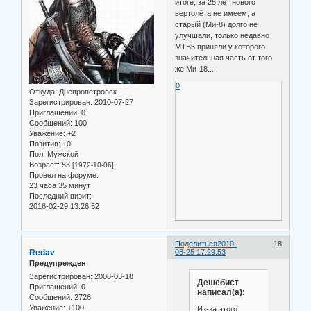
итоге, за 25 лет нового
вертолёта не имеем, а
старый (Ми-8) долго не
улучшали, только недавно
МТВ5 приняли у которого
значительная часть от того
же Ми-18...
0
Откуда:
Днепропетровск
Зарегистрирован
: 2010-07-27
Приглашений:
0
Сообщений:
100
Уважение:
+2
Позитив:
+0
Пол:
Мужской
Возраст:
53
[1972-10-06]
Провел на форуме:
23 часа 35 минут
Последний визит:
2016-02-29 13:26:52
Поделиться
2010-
18
Redav
08-25 17:29:53
Предупрежден
Зарегистрирован
: 2008-03-18
Дешебист
Приглашений:
0
написал(а):
Сообщений:
2726
Уважение:
+100
Из-за этого