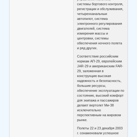
системы бортового контроля,
регистрации и обслуживания,
четырехканальныи
автопилот, система
электронного регулирования
двигателей, система
измерения массы и
центровки, системы
обеспечения ночного полета
и ряд других.
Соответствие российским
нормам АП-29, европейским
JAR-29 и американским FAR-
29, заложенная в
конструкцию высокая
надежность и безопасность,
большие ресурсы,
обеспечение эксплуатации по
состоянию, высокий комфорт
для экипажа и пассажиров
делают вертолет Ми-38
исключительно
перспективным на мировом
рынке.
Полеты 22 и 23 декабря 2003
г. ознаменовали успешное