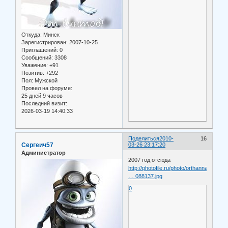
Откуда:
Минск
Зарегистрирован
: 2007-10-25
Приглашений:
0
Сообщений:
3308
Уважение:
+91
Позитив:
+292
Пол:
Мужской
Провел на форуме:
25 дней 9 часов
Последний визит:
2026-03-19 14:40:33
Поделиться
2010-
16
Сергеич57
03-26 23:17:20
Администратор
2007 год отсюда
http://photofile.ru/photo/orthannaer/30
… 088137.jpg
0