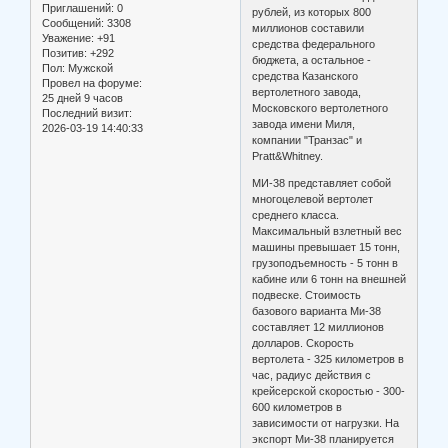
Приглашений:
0
рублей, из которых 800
Сообщений:
3308
миллионов составили
Уважение:
+91
средства федерального
Позитив:
+292
бюджета, а остальное -
Пол:
Мужской
средства Казанского
Провел на форуме:
вертолетного завода,
25 дней 9 часов
Московского вертолетного
Последний визит:
завода имени Миля,
2026-03-19 14:40:33
компании "Транзас" и
Pratt&Whitney.
МИ-38 представляет собой
многоцелевой вертолет
среднего класса.
Максимальный взлетный вес
машины превышает 15 тонн,
грузоподъемность - 5 тонн в
кабине или 6 тонн на внешней
подвеске. Стоимость
базового варианта Ми-38
составляет 12 миллионов
долларов. Скорость
вертолета - 325 километров в
час, радиус действия с
крейсерской скоростью - 300-
600 километров в
зависимости от нагрузки. На
экспорт Ми-38 планируется