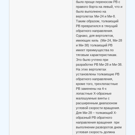
было проще переносом РВ с
правого борта на левый, что и
было выполнено на
вертолетах Ми-24 и Ми-8.
Таким образом, толкающий
РВ превратился в тянущий
обратного направления.
Однако, для вертолетов,
имеющих киль (Ми-24, Ми-28
и Ми-38) толкающий РВ
имеет преимущества по
тяговым характеристикам.
Это было учтено при
разработке РВ Ми-28 и Ми-38.
На этих вертолетах
установлены толкающие РВ
обратного направления,
кроме того, трехлопастные
РВ заменены на 4-х
лопастные Х-образные
малошумные винты с
расширенным диапазоном
угловой скорости вращения.
Для Ми-28 – толкающий Х-
образный РВ обратного
направления вращения при
выполнении разворотов днем
угловая скорость должна