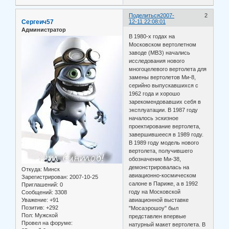
Поделиться
2007-
2
Сергеич57
12-11 22:08:01
Администратор
В 1980-х годах на
Московском вертолетном
заводе (МВЗ) начались
исследования нового
многоцелевого вертолета для
замены вертолетов Ми-8,
серийно выпускавшихся с
1962 года и хорошо
зарекомендовавших себя в
эксплуатации. В 1987 году
началось эскизное
проектирование вертолета,
завершившееся в 1989 году.
В 1989 году модель нового
вертолета, получившего
обозначение Ми-38,
демонстрировалась на
Откуда:
Минск
авиационно-космическом
Зарегистрирован
: 2007-10-25
салоне в Париже, а в 1992
Приглашений:
0
году на Московской
Сообщений:
3308
Уважение:
+91
авиационной выставке
Позитив:
+292
"Мосаэрошоу" был
Пол:
Мужской
представлен впервые
Провел на форуме:
натурный макет вертолета. В