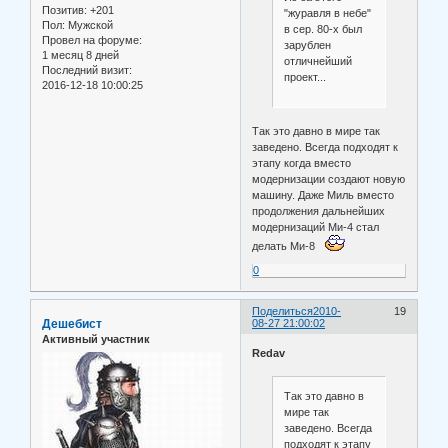
Позитив:
+201
"журавля в небе"
Пол:
Мужской
в сер. 80-х был
Провел на форуме:
зарублен
1 месяц 8 дней
отличнейший
Последний визит:
проект...
2016-12-18 10:00:25
Так это давно в мире так
заведено. Всегда подходят к
этапу когда вместо
модернизации создают новую
машину. Даже Миль вместо
продолжения дальнейших
модернизаций Ми-4 стал
делать Ми-8
0
Поделиться
2010-
19
Дешебист
08-27 21:00:02
Активный участник
Redav
Так это давно в
мире так
заведено. Всегда
подходят к этапу