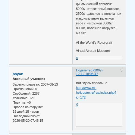
динамический потолок:
5200м, статический потолок:
2500м, дальность полета при
максимальном взлетном
весе с нагрузкой 3500кг:
800км, полезная нагрузка:
6000кг,
All the World's Rotorcraft
Virtual Aircraft Museum
0
Поделиться
2007-
3
boyan
12-12 18:08:47
Активный участник
Вот здесь побольше
Зарегистрирован
: 2007-08-13
http://www.mi-
Приглашений:
0
helicopter.ru/rus/index.php?
Сообщений:
2287
id=172
Уважение:
+21
Позитив:
+0
0
Провел на форуме:
19 дней 18 часов
Последний визит:
2026-05-20 07:45:15