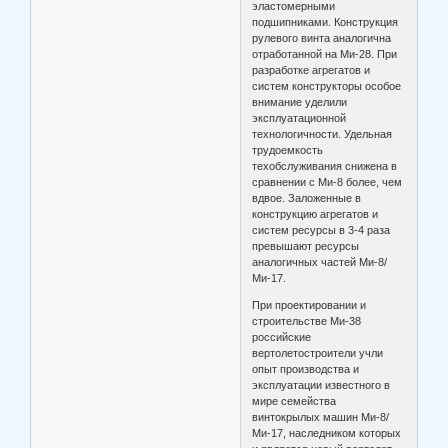
эластомерными
подшипниками. Конструкция
рулевого винта аналогична
отработанной на Ми-28. При
разработке агрегатов и
систем конструкторы особое
внимание уделили
эксплуатационной
технологичности. Удельная
трудоемкость
техобслуживания снижена в
сравнении с Ми-8 более, чем
вдвое. Заложенные в
конструкцию агрегатов и
систем ресурсы в 3-4 раза
превышают ресурсы
аналогичных частей Ми-8/
Ми-17.
При проектировании и
строительстве Ми-38
российские
вертолетостроители учли
опыт производства и
эксплуатации известного в
мире семейства
винтокрылых машин Ми-8/
Ми-17, наследником которых