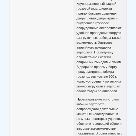
Крупноразмерный задний
грузовой люк, широкая
правая боковая сдвижная
дверь, левая дверь-трап и
внутреннее грузовое
оборудование обеспечивают
удобное проведение погрузо-
разгрузочных работ, а также
возможность быстрого
аварийного покидания
вертолета. Последнему
служит также система
аварийных выходов и люков.
В двери по правому борту
предусмотрена лебедка
грузоподъемностью 300 кг.
Колесно-гусеничную технику
можно загружать в вертолет
своим ходом по аппарели.
Проектирование пилотской
кабины вертолета
сопровождали длительные
макетные исследования, в
результате которых удалось
обеспечить хороший обзор и
высокие эргономические
показатели. В совокупности с