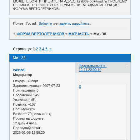
МОЖЕТЕ ВОЙТИ ПИШИТЕ НА АДРЕС, kirill83s-pb@mail.ru ПРОБЛЕМУ
РЕШИМ В ТЕЧЕНИЕ СУТОК. С УВАЖЕНИЕМ, АДМИНИСТРАЦИЯ
ФОРУМА ВЕРТОЛЕТЧИКОВ.
Привет, Гость!
Войдите
или
зарегистрируйтесь
.
»
ФОРУМ ВЕРТОЛЕТЧИКОВ
»
МАТЧАСТЬ
»
Ми - 38
Страница:
1
2
3
4
5
»
Ми - 38
Поделиться
2007-
1
wenzel
12-11 22:00:19
Модератор
...
Откуда:
Выборг
Зарегистрирован
: 2007-07-23
0
Приглашений:
0
Сообщений:
945
Уважение:
+51
Позитив:
+107
Пол:
Мужской
Возраст:
70
[1956-08-01]
Провел на форуме:
12 дней 4 часа
Последний визит:
2026-01-05 12:59:20