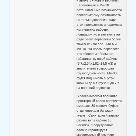
и является новый вертолет.
Заложенные в Ми-38
потенциальные возможности
обеспечат ему возможность
не только дополнить парк
этих прекрасных и надежных
«милевских рабочих
лошадок», но и заменить на
ряде работ вертолеты более
тяжелых классов - Ми-6 и
Ми-10. На новом вертолете
это обеспечат большие
габариты грузовой кабины
(8,7x2,34x1,82=29,5 м3) и
значительно возросшая
грузоподъемность. Ми-38
будет поднимать внутри
кабины до 6 т груза и до 7 т
на внешней подвеске.
В пассажирском варианте
просторный салон вертолета
вмещает 30 кресел, буфет,
отделение для багажа и
туалет. Санитарный вариант
разместит в кабине 16
носилок. Оборудование
салона гарантирует
максимальный комфорт.