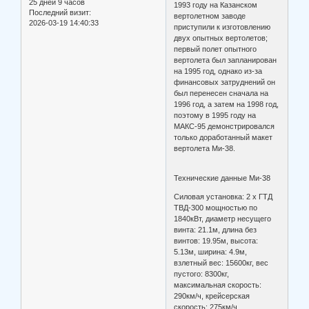
25 дней 9 часов
1993 году на Казанском
Последний визит:
вертолетном заводе
2026-03-19 14:40:33
приступили к изготовлению
двух опытных вертолетов;
первый полет опытного
вертолета был запланирован
на 1995 год, однако из-за
финансовых затруднений он
был перенесен сначала на
1996 год, а затем на 1998 год,
поэтому в 1995 году на
МАКС-95 демонстрировался
только доработанный макет
вертолета Ми-38.
Технические данные Ми-38
Силовая установка: 2 x ГТД
ТВД-300 мощностью по
1840кВт, диаметр несущего
винта: 21.1м, длина без
винтов: 19.95м, высота:
5.13м, ширина: 4.9м,
взлетный вес: 15600кг, вес
пустого: 8300кг,
максимальная скорость:
290км/ч, крейсерская
скорость: 275км/ч,